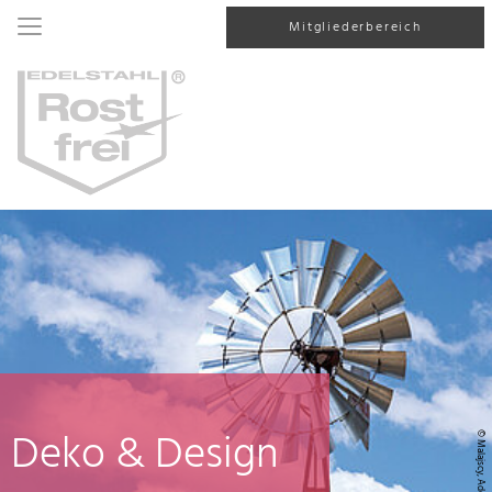
Mitgliederbereich
Deko & Design
© Malajscy, AdobeStock