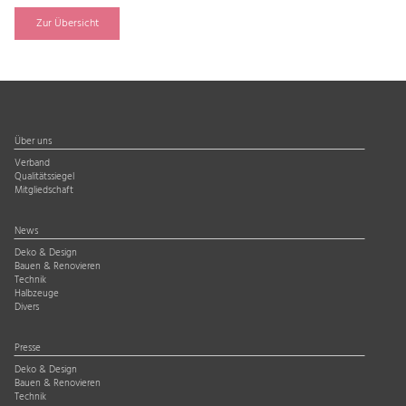
Zur Übersicht
Über uns
Verband
Qualitätssiegel
Mitgliedschaft
News
Deko & Design
Bauen & Renovieren
Technik
Halbzeuge
Divers
Presse
Deko & Design
Bauen & Renovieren
Technik