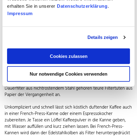
Genussmenschen schwören hingegen auf Siebträgermaschinen,
erhalten Sie in unserer
Datenschutzerklärung
.
bei denen die Zubereitung jeder Tasse eine kleine Zeremonie ist.
Impressum
Die kleinen Geschwister dieser Luxuskaffeemaschinen sind Kapsel-
und Pad-Maschinen. Gerade für die schnelle Tasse zwischendurch
sind sie beliebt. Die Anwendung ist denkbar einfach, Platzbedarf
und Preis sind deutlich niedriger und die Auswahl an
Details zeigen
Getränkesorten ist fast so umfangreich wie bei den großen
Modellen. Der anfallende Kunststoff- oder Alumüll der Kapseln
lässt sich durch unendlich oft nachfüllbare Kaffeekapseln aus
Cookies zulassen
Edelstahl Rostfrei vermeiden. Filtermaschinen sind auch heute
immer noch in fast jedem zweiten Haushalt zu finden und
Nur notwendige Cookies verwenden
erfreuen sich aktuell sogar wieder zunehmender Beliebtheit. Sie
bereiten in wenigen Minuten eine ganze Kanne Kaffee. Mit einem
Dauerfilter aus nichtrostendem Stahl gehören teure Filtertüten aus
Papier der Vergangenheit an.
Unkompliziert und schnell lässt sich köstlich duftender Kaffee auch
in einer French-Press-Kanne oder einem Espressokocher
zubereiten. Je Tasse ein Löffel Kaffeepulver in die Kanne geben,
mit Wasser auffüllen und kurz ziehen lassen. Bei French-Press-
Kannen wird dann der Edelstahlkolben als Filter heruntergedrückt