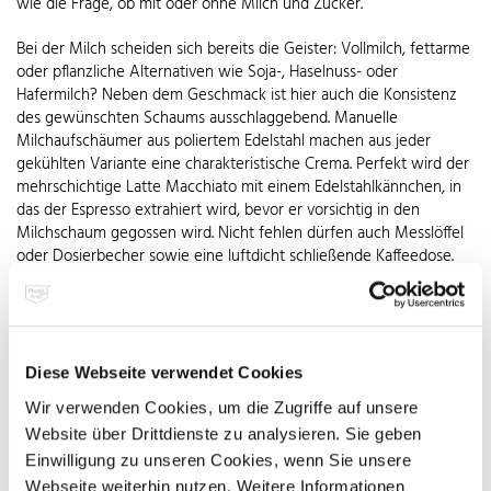
wie die Frage, ob mit oder ohne Milch und Zucker.
Bei der Milch scheiden sich bereits die Geister: Vollmilch, fettarme
oder pflanzliche Alternativen wie Soja-, Haselnuss- oder
Hafermilch? Neben dem Geschmack ist hier auch die Konsistenz
des gewünschten Schaums ausschlaggebend. Manuelle
Milchaufschäumer aus poliertem Edelstahl machen aus jeder
gekühlten Variante eine charakteristische Crema. Perfekt wird der
mehrschichtige Latte Macchiato mit einem Edelstahlkännchen, in
das der Espresso extrahiert wird, bevor er vorsichtig in den
Milchschaum gegossen wird. Nicht fehlen dürfen auch Messlöffel
oder Dosierbecher sowie eine luftdicht schließende Kaffeedose.
Modelle aus nichtrostendem Stahl sind ebenso langlebig wie
attraktiv und hygienisch.
Das gilt auch für die unterschiedlichen Kaffeemühlen- und
Maschinentypen: Korpus, Mahlwerk, Filter und Leitungen aus
Diese Webseite verwendet Cookies
Edelstahl Rostfrei sind temperatur- und korrosionsbeständig,
Wir verwenden Cookies, um die Zugriffe auf unsere
bleiben dauerhaft geschmacksneutral und sind leicht zu reinigen.
Website über Drittdienste zu analysieren. Sie geben
Vollautomaten bereiten eine Vielzahl an Kaffeespezialitäten auf
Knopfdruck zu. Trotz vergleichsweise hohen Kaufpreises sind sie in
Einwilligung zu unseren Cookies, wenn Sie unsere
immer mehr Unternehmen und privaten Haushalten zu finden.
Webseite weiterhin nutzen. Weitere Informationen