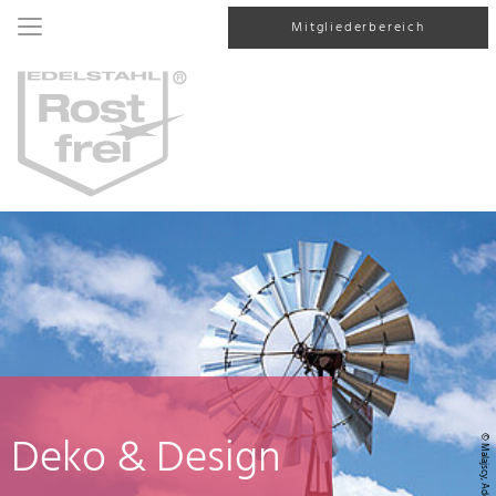
Mitgliederbereich
Deko & Design
© Malajscy, AdobeStock