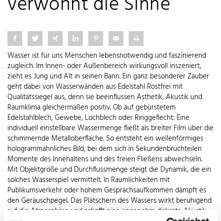
verwöhnt die Sinne
Wasser ist für uns Menschen lebensnotwendig und faszinierend
zugleich. Im Innen- oder Außenbereich wirkungsvoll inszeniert,
zieht es Jung und Alt in seinen Bann. Ein ganz besonderer Zauber
geht dabei von Wasserwänden aus Edelstahl Rostfrei mit
Qualitätssiegel aus, denn sie beeinflussen Ästhetik, Akustik und
Raumklima gleichermaßen positiv. Ob auf gebürstetem
Edelstahlblech, Gewebe, Lochblech oder Ringgeflecht: Eine
individuell einstellbare Wassermenge fließt als breiter Film über die
schimmernde Metalloberfläche. So entsteht ein wellenförmiges
hologrammähnliches Bild, bei dem sich in Sekundenbruchteilen
Momente des Innehaltens und des freien Fließens abwechseln.
Mit Objektgröße und Durchflussmenge steigt die Dynamik, die ein
solches Wasserspiel vermittelt. In Räumlichkeiten mit
Publikumsverkehr oder hohem Gesprächsaufkommen dämpft es
den Geräuschpegel. Das Plätschern des Wassers wirkt beruhigend
auf die Atmosphäre und schafft eine angenehm diskrete Akustik.