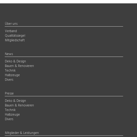
Über uns
Verband
Qualitätssiegel
Mitgliedschaft
News
Deko & Design
Bauen & Renovieren
Technik
Halbzeuge
Divers
Presse
Deko & Design
Bauen & Renovieren
Technik
Halbzeuge
Divers
Mitglieder & Leistungen