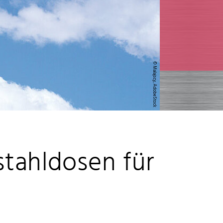
© Malajscy, AdobeStock
stahldosen für