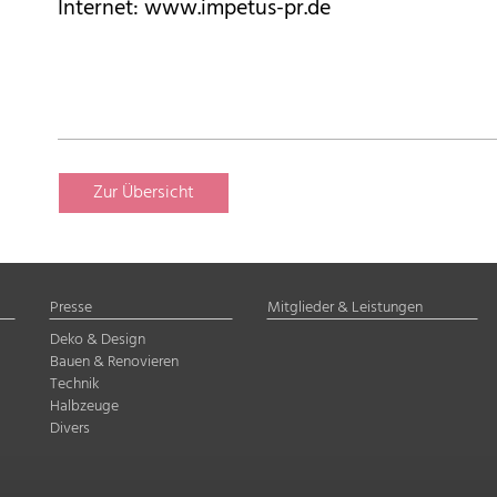
Internet: www.impetus-pr.de
Zur Übersicht
Presse
Mitglieder & Leistungen
Deko & Design
Bauen & Renovieren
Technik
Halbzeuge
Divers