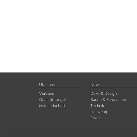
Über uns
News
Verband
Deko & Design
Qualitätssiegel
Bauen & Renovieren
Mitgliedschaft
Technik
Halbzeuge
Divers