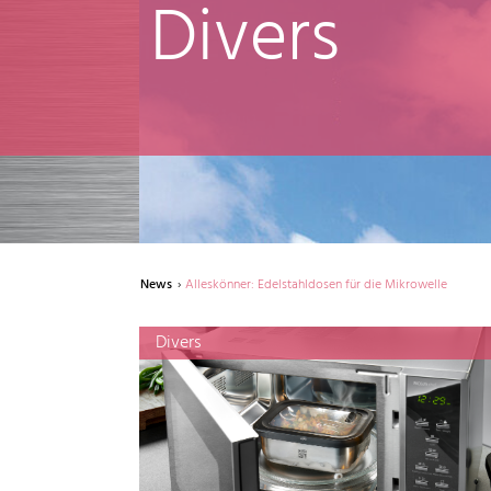
Divers
News
Alleskönner: Edelstahldosen für die Mikrowelle
Divers