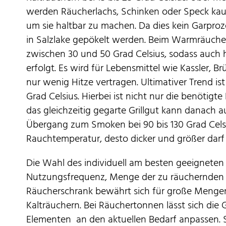
werden Räucherlachs, Schinken oder Speck ka
um sie haltbar zu machen. Da dies kein Garproz
in Salzlake gepökelt werden. Beim Warmräuche
zwischen 30 und 50 Grad Celsius, sodass auch h
erfolgt. Es wird für Lebensmittel wie Kassler, B
nur wenig Hitze vertragen. Ultimativer Trend is
Grad Celsius. Hierbei ist nicht nur die benötig
das gleichzeitig gegarte Grillgut kann danach a
Übergang zum Smoken bei 90 bis 130 Grad Celsiu
Rauchtemperatur, desto dicker und größer darf
Die Wahl des individuell am besten geeignete
Nutzungsfrequenz, Menge der zu räuchernden L
Räucherschrank bewährt sich für große Meng
Kalträuchern. Bei Räuchertonnen lässt sich die
Elementen an den aktuellen Bedarf anpassen. 