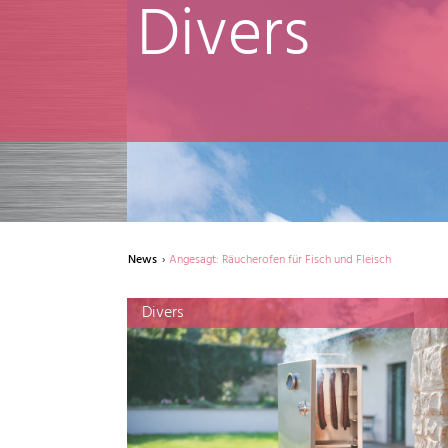
Divers
News
Angesagt: Räucherofen für Fisch und Fleisch
Divers