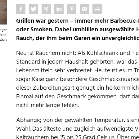
Grillen war gestern – immer mehr Barbecue
oder Smoken. Dabei umhüllen ausgewählte Hö
tiger
hlen.
Rauch, der ihm beim Garen ein unvergleichli
üros
Neu ist Räuchern nicht: Als Kühlschrank und Ti
Standard in jedem Haushalt gehörten, war das
Lebensmitteln sehr verbreitet. Heute ist es im 
sogar Käse ganz besondere Geschmacksnuance
dieser Zubereitungsart genügt ein herkömmliche
Einmal auf den Geschmack gekommen, darf dann
nicht mehr lange fehlen.
Abhängig von der gewählten Temperatur, stehe
Wahl. Das älteste und zugleich aufwendigste V
Kalträuchern bei 15 bis 25 Grad Celsius. Über