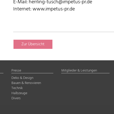
E-Mail: herrling-tusch@impetus-pr.de
Internet: www.impetus-pr.de
Zur Übersicht
Presse
Mitglieder & Leistungen
Deko & Design
Bauen & Renovieren
Technik
Halbzeuge
Divers