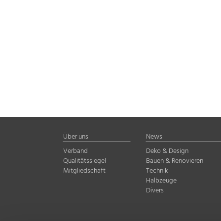
Über uns
News
Verband
Deko & Design
Qualitätssiegel
Bauen & Renovieren
Mitgliedschaft
Technik
Halbzeuge
Divers