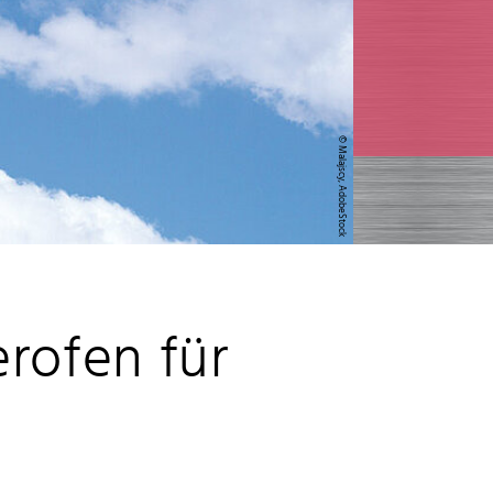
© Malajscy, AdobeStock
rofen für