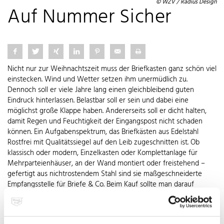
© WZV / Radius Design
Auf Nummer Sicher
Nicht nur zur Weihnachtszeit muss der Briefkasten ganz schön viel
einstecken. Wind und Wetter setzen ihm unermüdlich zu.
Dennoch soll er viele Jahre lang einen gleichbleibend guten
Eindruck hinterlassen. Belastbar soll er sein und dabei eine
möglichst große Klappe haben. Andererseits soll er dicht halten,
damit Regen und Feuchtigkeit der Eingangspost nicht schaden
können. Ein Aufgabenspektrum, das Briefkästen aus Edelstahl
Rostfrei mit Qualitätssiegel auf den Leib zugeschnitten ist. Ob
klassisch oder modern, Einzelkasten oder Komplettanlage für
Mehrparteienhäuser, an der Wand montiert oder freistehend –
gefertigt aus nichtrostendem Stahl sind sie maßgeschneiderte
Empfangsstelle für Briefe & Co. Beim Kauf sollte man darauf
achten, dass ein A4-Umschlag komplett in den Kasten passt. Ein
integriertes oder zusätzlich angebrachtes Zeitungsfach
gewährleistet, dass die Lektüre den Empfänger unbeschädigt