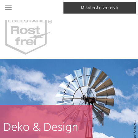
Mitgliederbereich
Deko & Design
© Malajscy, AdobeStock