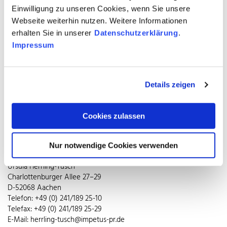
hochwertiger Optik, die sich rechnet. Denn er bleibt auch nach
Einwilligung zu unseren Cookies, wenn Sie unsere
Jahren noch praktisch wartungsfrei und trotzt zuverlässig
Webseite weiterhin nutzen. Weitere Informationen
Korrosion und UV-Licht. Auch für begrünte Dächer ist Edelstahl
erhalten Sie in unserer
Datenschutzerklärung
.
Rostfrei die perfekte Basis. Viele Banken und Bausparkassen bieten
Impressum
derzeit niedrige Zinsen und leiten Fördermöglichkeiten für
energetische Sanierung und Schaffung zusätzlichen Wohnraums
von KfW-Bank und anderen öffentlichen Institutionen an Bauherrn
weiter. Fachbetriebe erklären im ausführlichen Beratungsgespräch,
Details zeigen
warum die Dachhaut aus Edelstahl Rostfrei mit Qualitätssiegel eine
Investition in bleibende Werte ist und auf lange Sicht bares Geld
spart.
Cookies zulassen
Pressekontakt
Nur notwendige Cookies verwenden
impetus.PR
Ursula Herrling-Tusch
Charlottenburger Allee 27–29
D-52068 Aachen
Telefon: +49 (0) 241/189 25-10
Telefax: +49 (0) 241/189 25-29
E-Mail: herrling-tusch@impetus-pr.de