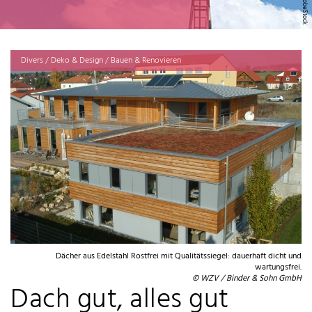
Divers / Deko & Design / Bauen & Renovieren
Dächer aus Edelstahl Rostfrei mit Qualitätssiegel: dauerhaft dicht und
wartungsfrei.
© WZV / Binder & Sohn GmbH
Dach gut, alles gut