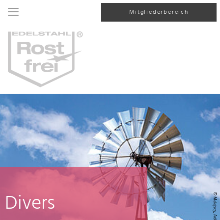
Mitgliederbereich
Divers
© Malajscy, AdobeStock