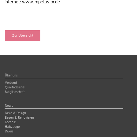
Internet: www.impetus-pr.de
Zur Übersicht
Über uns
Verband
Qualitätssiegel
Mitgliedschaft
News
Deko & Design
Bauen & Renovieren
Technik
Halbzeuge
Divers