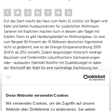
Erst das Dach macht das Haus zum Heim. Es schützt vor Regen und
Kälte und bietet Ausbaureserven für zusätzlichen Wohnraum.
Sanierer mit Köpfchen machen noch in diesem Jahr Nägel mit
Köpfen. Denn es gibt Handlungsbedarf im Wohnungsbau: So sind
zum Beispiel 90 Prozent der 16 Millionen deutschen Eigenheime
nicht so gedämmt, wie es die Energie-Einsparverordnung 2009
(EnEV) ab 2012 vorsieht. Zudem begünstigen historisch niedrige
Bauzinsen und Fördermittel zukunftssichere Dachsanierungen
oder –ausbauten. Edelstahl Rostfrei mit Qualitätssiegel ist dabei
der Werkstoff der Wahl für eine nachhaltige Dachlösung von
dauerhaftem Wert.
Bei Ausbau und Sanierung garantiert er ein dauerhaft dichtes
Dach, das so lange hält wie das Haus selbst. Mit Photovoltaik-
Modulen wird eine solche Dachhaut sogar zum Funktionsdach und
Diese Webseite verwendet Cookies
verdient dank staatlich garantierter Einspeisevergütungen sogar
Wir verwenden Cookies, um die Zugriffe auf unsere
Geld. Als Material für die Dachhaut selber oder für Regenrinnen,
Ortgänge oder Gauben vereint der Werkstoff Robustheit mit
Website über Drittdienste zu analysieren. Sie geben