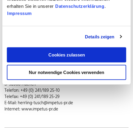
Oberflächen in öffentlichen Räumen und Verkehrsmitteln. Edelstahl
erhalten Sie in unserer
Datenschutzerklärung
.
bietet dank seiner dauerhaft glatten und damit hygienischen
Impressum
Oberfläche Viren keinen Halt. Beständig gegenüber mechanischer
und chemischer Dauerbelastung ist Edelstahl Rostfrei
unempfindlich gegenüber Reinigungs- und Desinfektionsmitteln.
So leistet der edle Werkstoff vor allem in der kalten Jahreszeit
Details zeigen
einen wertvollen Beitrag zum Schutz vor Erkältung und Krankheit.
Cookies zulassen
Pressekontakt
impetus.PR
Ursula Herrling-Tusch
Nur notwendige Cookies verwenden
Charlottenburger Allee 27–29
D-52068 Aachen
Telefon: +49 (0) 241/189 25-10
Telefax: +49 (0) 241/189 25-29
E-Mail: herrling-tusch@impetus-pr.de
Internet: www.impetus-pr.de