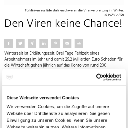
Türklinken aus Edelstahl erschweren die Virenverbreitung im Winter.
© WZV / FSB
Den Viren keine Chance!
Winterzeit ist Erkältungszeit: Drei Tage Fehlzeit eines
Arbeitnehmers im Jahr und damit 29,2 Milliarden Euro Schaden für
die Wirtschaft gehen jährlich auf das Konto von rund 200
Erkältungs- und Grippeviren, die das Immunsystem jeden Winter
auf eine harte Probe stellen. Von Mitte Oktober bis Mitte Februar
erwartet die Weltgesundheitsorganisation (WHO) mehrere
Erkältungswellen in Deutschland, dieses Jahr jedoch zusätzlich mit
dem Schweinegrippevirus H1N1. Neben den klassischen
Diese Webseite verwendet Cookies
Vorbeugungsmaßnahmen der Abwehrkräftestärkung, dem
häufigen Händewaschen und der Schutzimpfung tragen
Wir verwenden Cookies, um die Zugriffe auf unsere
Türklinken, Lichtschalter und Geländer aus Edelstahl Rostfrei zur
Website über Drittdienste zu analysieren. Sie geben
Eindämmung der Virenverbreitung bei. Am häufigsten verbreiten
Einwilligung zu unseren Cookies, wenn Sie unsere
sich Viren per Tröpfcheninfektion und über kontaminierte
Webseite weiterhin nutzen. Weitere Informationen