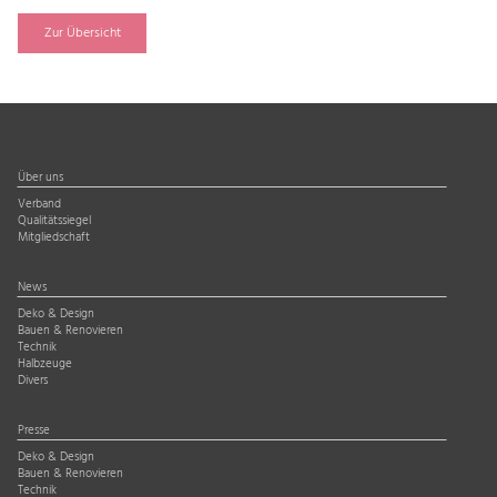
Zur Übersicht
Über uns
Verband
Qualitätssiegel
Mitgliedschaft
News
Deko & Design
Bauen & Renovieren
Technik
Halbzeuge
Divers
Presse
Deko & Design
Bauen & Renovieren
Technik