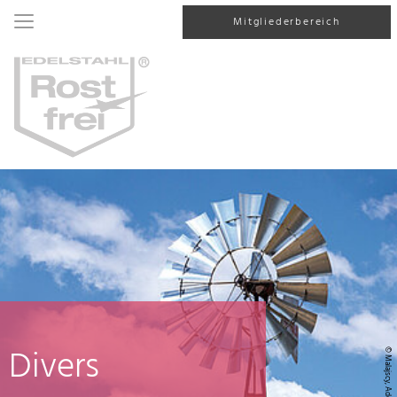
Mitgliederbereich
Divers
© Malajscy, AdobeStock