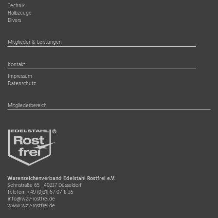
Technik
Halbzeuge
Divers
Mitglieder & Leistungen
Kontakt
Impressum
Datenschutz
Mitgliederbereich
Warenzeichenverband Edelstahl Rostfrei e.V.
Sohnstraße 65 · 40237 Düsseldorf
Telefon:
+49 (0)211 67 07-8 35
info@wzv-rostfrei.de
www.wzv-rostfrei.de