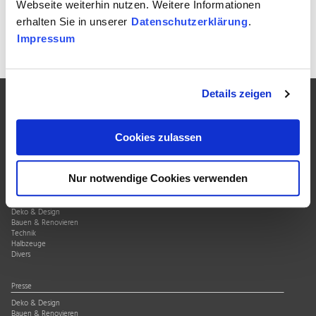
Webseite weiterhin nutzen. Weitere Informationen
erhalten Sie in unserer
Datenschutzerklärung
.
Zur Übersicht
Impressum
Details zeigen
Über uns
Cookies zulassen
Verband
Qualitätssiegel
Mitgliedschaft
Nur notwendige Cookies verwenden
News
Deko & Design
Bauen & Renovieren
Technik
Halbzeuge
Divers
Presse
Deko & Design
Bauen & Renovieren