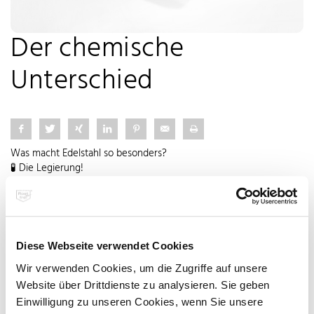
Der chemische
Unterschied
Was macht Edelstahl so besonders?
🧪 Die Legierung!
Normaler Stahl besteht hauptsächlich aus Eisen – und reagiert mit
Sauerstoff zu Rost.
Edelstahl enthält mind. 10,5 % Chrom – und das verändert alles.
✨ Das Chrom reagiert mit Sauerstoff und bildet eine dichte
Diese Webseite verwendet Cookies
Chromoxidschicht – der unsichtbare Bodyguard des Edelstahls.
Wir verwenden Cookies, um die Zugriffe auf unsere
Unsichtbar. Effektiv. Selbstheilend
Website über Drittdienste zu analysieren. Sie geben
Einwilligung zu unseren Cookies, wenn Sie unsere