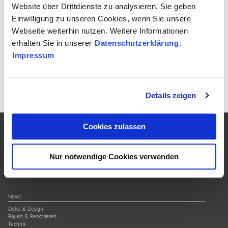
🔹 zeitloser Optik
Website über Drittdienste zu analysieren. Sie geben
Einwilligung zu unseren Cookies, wenn Sie unsere
Ideal für nachhaltige Infrastruktur, die Jahrzehnte überdauert.
Webseite weiterhin nutzen. Weitere Informationen
erhalten Sie in unserer
Datenschutzerklärung
.
Impressum
Zur Übersicht
Details zeigen
Cookies zulassen
Über uns
Nur notwendige Cookies verwenden
Verband
Qualitätssiegel
Mitgliedschaft
News
Deko & Design
Bauen & Renovieren
Technik