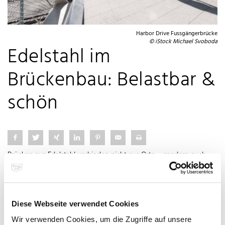
Harbor Drive Fussgängerbrücke
© iStock Michael Svoboda
Edelstahl im
Brückenbau: Belastbar &
schön
Brücken aus Edelstahl verbinden nicht nur Orte – sondern auch
Funktion & Ästhetik.
Sie trotzen Wind, Wetter und Zeit – ohne Lack, ohne Rost.
Der Werkstoff punktet mit:
Diese Webseite verwendet Cookies
🔹 hoher Tragfähigkeit
🔹 minimalem Wartungsaufwand
Wir verwenden Cookies, um die Zugriffe auf unsere