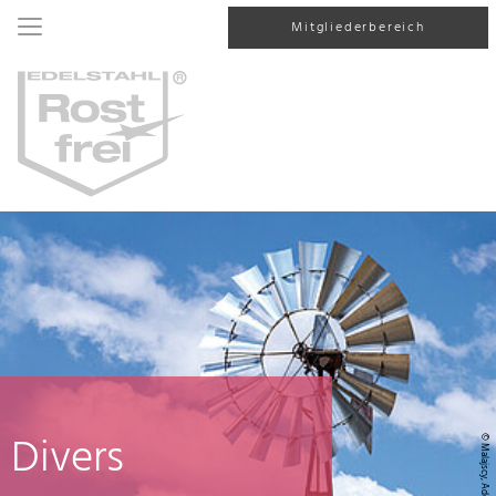
Mitgliederbereich
Divers
© Malajscy, AdobeStock