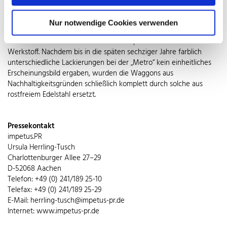
Edelstahl Rostfrei mit Qualitätssiegel vertreten. Sie geben in Zügen
und U-Bahnen mehr Sicht und optische Weite. Die New Yorker U-
Nur notwendige Cookies verwenden
Bahn glänzt zudem äußerlich mit dem Einsatz von rostfreiem
Edelstahl – besteht doch ihre Hülle komplett aus dem robusten
Werkstoff. Nachdem bis in die späten sechziger Jahre farblich
unterschiedliche Lackierungen bei der „Metro“ kein einheitliches
Erscheinungsbild ergaben, wurden die Waggons aus
Nachhaltigkeitsgründen schließlich komplett durch solche aus
rostfreiem Edelstahl ersetzt.
Pressekontakt
impetus.PR
Ursula Herrling-Tusch
Charlottenburger Allee 27–29
D-52068 Aachen
Telefon: +49 (0) 241/189 25-10
Telefax: +49 (0) 241/189 25-29
E-Mail: herrling-tusch@impetus-pr.de
Internet: www.impetus-pr.de