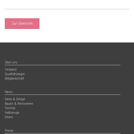
Zur Übersicht
Über uns
Verband
Qualitätssiegel
Mitgliedschaft
News
Deko & Design
Bauen & Renovieren
Technik
Halbzeuge
Divers
Presse