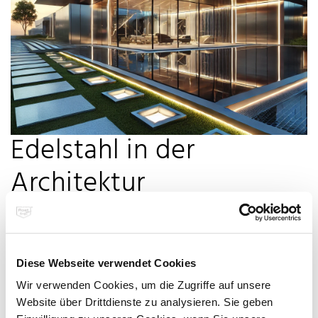
Edelstahl in der
Architektur
Edelstahl trifft Design: Ob ikonische Fassaden oder tragende
Diese Webseite verwendet Cookies
Elemente – rostfreier Edelstahl ist aus moderner Architektur nicht
wegzudenken.
Wir verwenden Cookies, um die Zugriffe auf unsere
✨ Witterungsbeständig, ästhetisch, wartungsarm.
Website über Drittdienste zu analysieren. Sie geben