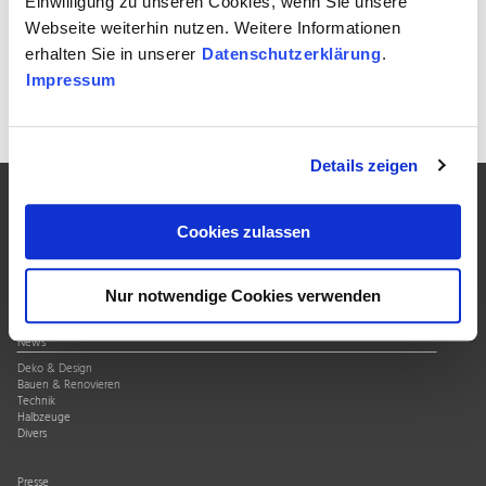
Einwilligung zu unseren Cookies, wenn Sie unsere
Webseite weiterhin nutzen. Weitere Informationen
erhalten Sie in unserer
Datenschutzerklärung
.
Impressum
Zur Übersicht
Details zeigen
Cookies zulassen
Über uns
Verband
Qualitätssiegel
Mitgliedschaft
Nur notwendige Cookies verwenden
News
Deko & Design
Bauen & Renovieren
Technik
Halbzeuge
Divers
Presse