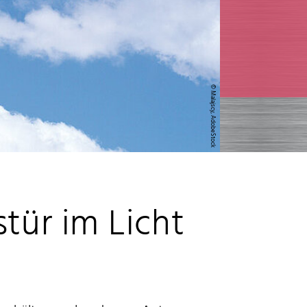
© Malajscy, AdobeStock
tür im Licht