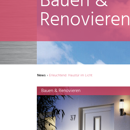
Bauen &
Renoviere
News
Erleuchtend: Haustür im Licht
Bauen & Renovieren