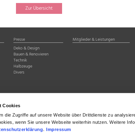
Zur Übersicht
Presse
Mitglieder & Leistungen
Deko & Design
Bauen & Renovieren
Technik
Halbzeuge
Divers
delstahl Rostfrei e.V.
Düsseldorf
t Cookies
07-8 35
 die Zugriffe auf unsere Website über Drittdienste zu analysier
ookies, wenn Sie unsere Webseite weiterhin nutzen. Weitere Inf
tenschutzerklärung
.
Impressum
band Edelstahl Rostfrei e.V., Düsseldorf