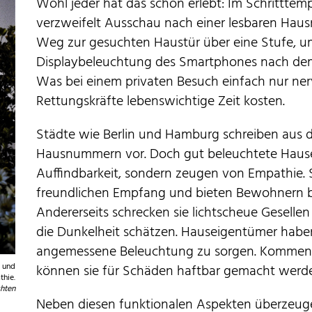
Wohl jeder hat das schon erlebt: Im Schrittt
verzweifelt Ausschau nach einer lesbaren Haus
Weg zur gesuchten Haustür über eine Stufe, u
Displaybeleuchtung des Smartphones nach dem 
Was bei einem privaten Besuch einfach nur nervi
Rettungskräfte lebenswichtige Zeit kosten.
Städte wie Berlin und Hamburg schreiben aus 
Hausnummern vor. Doch gut beleuchtete Hausei
Auffindbarkeit, sondern zeugen von Empathie. 
freundlichen Empfang und bieten Bewohnern
Andererseits schrecken sie lichtscheue Geselle
die Dunkelheit schätzen. Hauseigentümer haben 
angemessene Beleuchtung zu sorgen. Kommen sie
t und
können sie für Schäden haftbar gemacht werd
thie.
chten
Neben diesen funktionalen Aspekten überzeug