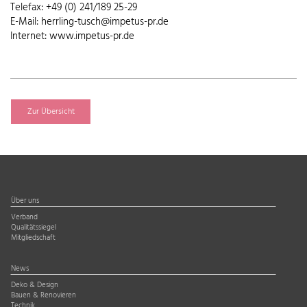
Telefax: +49 (0) 241/189 25-29
E-Mail: herrling-tusch@impetus-pr.de
Internet: www.impetus-pr.de
Zur Übersicht
Über uns
Verband
Qualitätssiegel
Mitgliedschaft
News
Deko & Design
Bauen & Renovieren
Technik