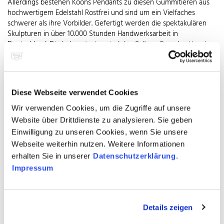
Allerdings bestehen Koons Pendants zu diesen Gummitieren aus
hochwertigem Edelstahl Rostfrei und sind um ein Vielfaches
schwerer als ihre Vorbilder. Gefertigt werden die spektakulären
Skulpturen in über 10.000 Stunden Handwerksarbeit in
Deutschland. Die bekanntesten sind der
Balloon Dog
, das
Hanging
Heart
oder die
Balloon Flower
aus der
Celebration
-Serie. Koons
Tulips
beispielsweise, riesige Tulpen, stehen vor dem
Guggenheim-Museum Bilbao und lenkten zuvor viele Jahre im
Innenhof der Norddeutschen Landesbank in Hannover die
Diese Webseite verwendet Cookies
Aufmerksamkeit auf sich. Die
Tulips
, aber auch die anderen
Skulpturen, werden in einer sorgsam erbauten doppelwandigen
Wir verwenden Cookies, um die Zugriffe auf unsere
Gussform aus flüssigem Edelstahl Rostfrei gefertigt. Jedes Element,
Website über Drittdienste zu analysieren. Sie geben
bei den Tulpen also jede Blüte, wird einzeln gegossen und in
Einwilligung zu unseren Cookies, wenn Sie unsere
einem extrem aufwändigen Prozess von Hand – vielfach sogar mit
Webseite weiterhin nutzen. Weitere Informationen
Zahntechniker-Instrumenten – geschliffen und poliert. Für zehn
erhalten Sie in unserer
Datenschutzerklärung
.
Quadratzentimeter braucht der deutsche Metallbauer, der sonst
Impressum
Geländer, Brüstungen und Dachkonstruktionen fertigt, nicht selten
eine Woche oder mehr. So erhalten die jeweils 500 Kilogramm
schweren Blüten ihre hochglänzende Oberfläche aus Edelstahl
Rostfrei, deren Spiegelung an den Glanz nostalgischer
Details zeigen
Christbaumkugeln erinnert. Die hochglanzpolierte rostfreie
Edelstahloberfläche wird für die endgültige Wirkung nochmals