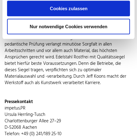
grundiert. Danach erhalten sie ihre farbigen Lackschichten, von
Cookies zulassen
denen jede vor dem nächsten Auftrag erst wieder sorgsam poliert
werden muss. Bis zu 14 Arbeitsgänge sind erforderlich, bis der von
Jeff Koons exakt vorgegebene Farbton perfekt ist. Um die farbige
Nur notwendige Cookies verwenden
Skulptur vor Ausbleichung durch UV-Strahlung zu schützen, erhält
sie abschließend eine Beschichtung mit Klarlack. Koons
pedantische Prüfung verlangt minutiöse Sorgfalt in allen
Arbeitsschritten und vor allem auch Material, das höchsten
Ansprüchen gerecht wird. Edelstahl Rostfrei mit Qualitätssiegel
bietet hierfür beste Voraussetzungen. Denn die Betriebe, die
dieses Siegel tragen, verpflichten sich zu optimaler
Materialauswahl und -verarbeitung. Durch Jeff Koons macht der
Werkstoff auch als Kunstwerk verarbeitet Karriere.
Pressekontakt
impetus.PR
Ursula Herrling-Tusch
Charlottenburger Allee 27–29
D-52068 Aachen
Telefon: +49 (0) 241/189 25-10