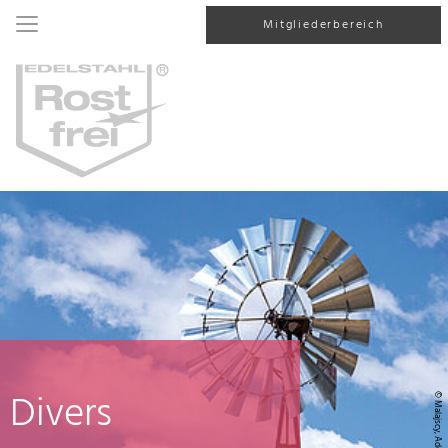
Mitgliederbereich
Divers
© Malajscy, AdobeStock