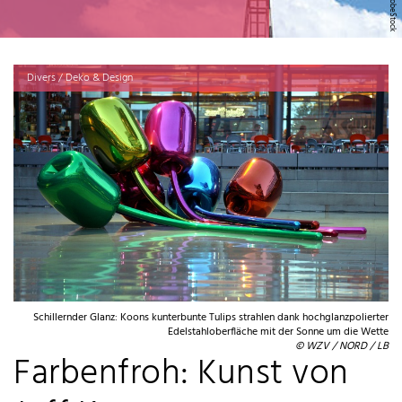
Divers / Deko & Design
Schillernder Glanz: Koons kunterbunte Tulips strahlen dank hochglanzpolierter
Edelstahloberfläche mit der Sonne um die Wette
© WZV / NORD / LB
Farbenfroh: Kunst von