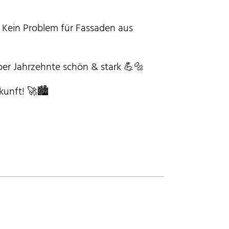
 Kein Problem für Fassaden aus
ber Jahrzehnte schön & stark 💪🔩
kunft! 🚀🏙️