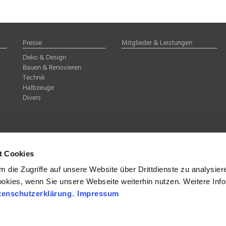
Presse
Mitglieder & Leistungen
Deko & Design
Bauen & Renovieren
Technik
Halbzeuge
Divers
delstahl Rostfrei e.V.
Düsseldorf
t Cookies
07-8 35
 die Zugriffe auf unsere Website über Drittdienste zu analysier
ookies, wenn Sie unsere Webseite weiterhin nutzen. Weitere Inf
tenschutzerklärung
.
Impressum
band Edelstahl Rostfrei e.V., Düsseldorf