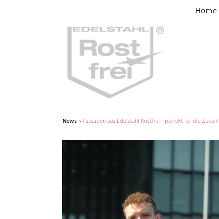
Home
News
Fassaden aus Edelstahl Rostfrei - perfekt für die Zukunf