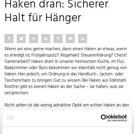
Haken dran: Sicherer
Halt für Hänger
Wenn wir eins gerne machen, dann einen Haken an etwas, wenn
es erledigt ist. Frühjahrsputz? Abgehakt! Steuererklärung? Check!
Gartenarbeit? Haken dran! In unserer heimischen Küche, im Flur,
Badezimmer oder Büro bekommen wir ebenfalls nicht genug von
Haken. Hier jedoch, um Ordnung in das Handtuch-, Jacken- oder
Taschenchaos zu bringen. Gut zu wissen: Bei Haken aus Edelstahl
Rostfrei gibt es keinen Haken an der Sache – sie halten, was sie
versprechen.
Nicht selten ist die wenig attraktive Optik ein echter Haken an den
praktischen Helfern. Unzählige Designer und Hersteller haben sich
dieser Aufgabe schon gestellt und entsprechend groß ist die
Auswahl für jeden Anwendungsbereich. Garderobenhaken aus
Edelstahl Rostfrei – einzeln, als Paar oder an einer Leiste –