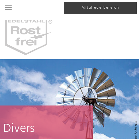
Mitgliederbereich
Divers
© Malajscy, AdobeStock