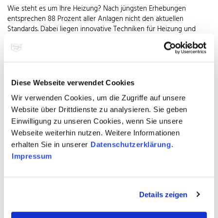
Wie steht es um Ihre Heizung? Nach jüngsten Erhebungen
entsprechen 88 Prozent aller Anlagen nicht den aktuellen
Standards. Dabei liegen innovative Techniken für Heizung und
Warmwasseraufbereitung im Trend. Moderne Heizungsanlagen
brauchen bis zu 30 Prozent weniger Energie. Außerdem war es
noch nie so günstig, Gutes für den eigenen Geldbeutel und die
Umwelt zu tun. Attraktive Förderpakete von Bund, Land und
Kommunen motivieren dazu, in eine umweltfreundliche und
Diese Webseite verwendet Cookies
energiesparende Heizung zu investieren. Die neuen Heizkessel
Wir verwenden Cookies, um die Zugriffe auf unsere
sind deutlich effizienter, so dass sich bereits nach wenigen Jahren
die Anschaffung rechnet. Wichtig: Jede Feuerstätte muss an einen
Website über Drittdienste zu analysieren. Sie geben
passenden Schornstein angeschlossen werden. Hierfür gilt es,
Einwilligung zu unseren Cookies, wenn Sie unsere
zusammen mit dem zuständigen Bezirksschornsteinfegermeister
Webseite weiterhin nutzen. Weitere Informationen
zu prüfen, ob der bestehende Schornstein für die neue Heizung
erhalten Sie in unserer
Datenschutzerklärung
.
verwendet werden kann, verändert oder saniert werden muss
Impressum
oder ein neues Abgassystem zu installieren ist.
Ganz gleich ob Sanierung oder Neubau: Abgasanlagen aus
Edelstahl Rostfrei mit Qualitätssiegel eignen sich für alle
Details zeigen
Feuerstätten und Brennstoffe. Langlebig, robust und
korrosionsbeständig bewähren sie sich im Gebäude zum Einbau in