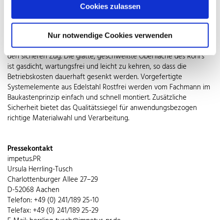
bestehende Schornsteine oder Schachtsysteme. Als außen
Cookies zulassen
installierte Anlage sehen sie überdies auch noch glänzend aus. Sie
brauchen nur wenig Platz und dank geringem Gewicht auch keine
speziellen Fundamente, was sich positiv auf die Bauzeit auswirkt.
Nur notwendige Cookies verwenden
Der dünnwandige Werkstoff erwärmt sich schnell und sorgt so für
den sicheren Zug. Die glatte, geschweißte Oberfläche des Rohrs
ist gasdicht, wartungsfrei und leicht zu kehren, so dass die
Betriebskosten dauerhaft gesenkt werden. Vorgefertigte
Systemelemente aus Edelstahl Rostfrei werden vom Fachmann im
Baukastenprinzip einfach und schnell montiert. Zusätzliche
Sicherheit bietet das Qualitätssiegel für anwendungsbezogen
richtige Materialwahl und Verarbeitung.
Pressekontakt
impetus.PR
Ursula Herrling-Tusch
Charlottenburger Allee 27–29
D-52068 Aachen
Telefon: +49 (0) 241/189 25-10
Telefax: +49 (0) 241/189 25-29