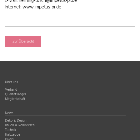
E-Mail: herrling-tusch@impetus-pr.de
Internet: www.impetus-pr.de
Zur Übersicht
Über uns
Verband
Qualitätssiegel
Mitgliedschaft
News
Deko & Design
Bauen & Renovieren
Technik
Halbzeuge
Divers