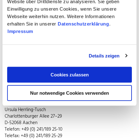
Website über Drittdienste zu analysieren. Sie geben
auch auf die Kraft der blauen Stunde. In rund 200 absoluten „In-
Einwilligung zu unseren Cookies, wenn Sie unsere
Treffs“ in Düsseldorf, Mönchengladbach und Neuss verteilt der
Webseite weiterhin nutzen. Weitere Informationen
Verband 20.000 Exemplare der begehrten Kampagnenmotive
erhalten Sie in unserer
Datenschutzerklärung
.
„Hero“ und „Unverwüstlich“ als Gratispostkarten. Ob in
Szenekneipe, Restaurant oder Gourmettempel: Sympathisch,
Impressum
knackig, kultverdächtig laden die Karten zum Mitnehmen,
Verschenken oder Versenden ein. Und das nicht nur für
Messebesucher. Denn die Karten machen auch auf
Details zeigen
Branchenfremde einen starken Eindruck. So wie das
Qualitätssiegel für Edelstahl Rostfrei – der kleine Unterschied, auf
den es für nachhaltige Freude und Wirtschaftlichkeit entscheidend
Cookies zulassen
ankommt.
Nur notwendige Cookies verwenden
Pressekontakt
impetus.PR
Ursula Herrling-Tusch
Charlottenburger Allee 27–29
D-52068 Aachen
Telefon: +49 (0) 241/189 25-10
Telefax: +49 (0) 241/189 25-29