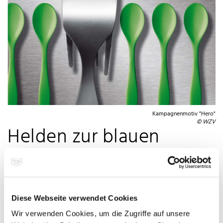
Kampagnenmotiv "Hero"
© WZV
Helden zur blauen
Stunde
Diese Webseite verwendet Cookies
Pünktlich zur Tube & Wire vom 12. bis 16. April 2010 in Düsseldorf
Wir verwenden Cookies, um die Zugriffe auf unsere
setzt der Warenzeichenverband Edelstahl Rostfrei e.V. erstmals