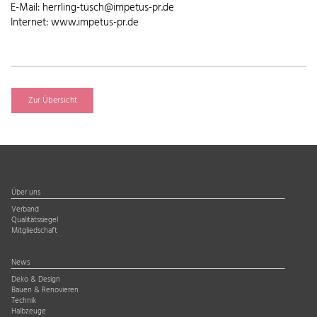
E-Mail: herrling-tusch@impetus-pr.de
Internet: www.impetus-pr.de
Zur Übersicht
Über uns
Verband
Qualitätssiegel
Mitgliedschaft
News
Deko & Design
Bauen & Renovieren
Technik
Halbzeuge