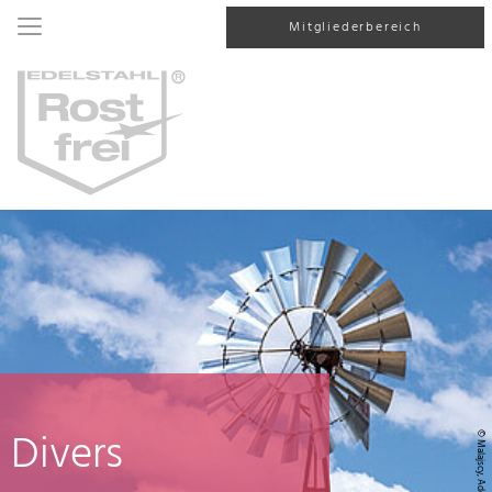
Mitgliederbereich
Divers
© Malajscy, AdobeStock