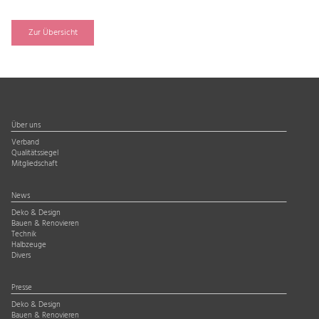
Zur Übersicht
Über uns
Verband
Qualitätssiegel
Mitgliedschaft
News
Deko & Design
Bauen & Renovieren
Technik
Halbzeuge
Divers
Presse
Deko & Design
Bauen & Renovieren