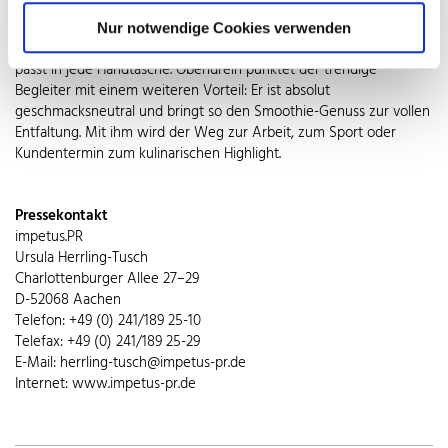
Trendbewusste auch unterwegs für ein fruchtiges Vergnügen und
komfortablen Trinkgenuss. Ergonomisch geformt und mit
Nur notwendige Cookies verwenden
rutschfesten Manschetten unterstreicht er den Trinkkomfort und
passt in jede Handtasche. Obendrein punktet der trendige
Begleiter mit einem weiteren Vorteil: Er ist absolut
geschmacksneutral und bringt so den Smoothie-Genuss zur vollen
Entfaltung. Mit ihm wird der Weg zur Arbeit, zum Sport oder
Kundentermin zum kulinarischen Highlight.
Pressekontakt
impetus.PR
Ursula Herrling-Tusch
Charlottenburger Allee 27–29
D-52068 Aachen
Telefon: +49 (0) 241/189 25-10
Telefax: +49 (0) 241/189 25-29
E-Mail: herrling-tusch@impetus-pr.de
Internet: www.impetus-pr.de