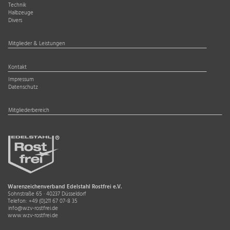
Technik
Halbzeuge
Divers
Mitglieder & Leistungen
Kontakt
Impressum
Datenschutz
Mitgliederbereich
Warenzeichenverband Edelstahl Rostfrei e.V.
Sohnstraße 65 · 40237 Düsseldorf
Telefon:
+49 (0)211 67 07-8 35
info@wzv-rostfrei.de
www.wzv-rostfrei.de