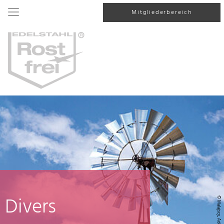
Mitgliederbereich
Divers
© Malajscy, AdobeStock