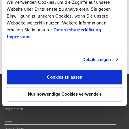
Wir verwenden Cookies, um die Zugriffe auf unsere
Ob Auspuffanlagen, Batteriegehäuse oder tragende Strukturen:
Website über Drittdienste zu analysieren. Sie geben
🔧 leicht, stabil, korrosionsfest
Einwilligung zu unseren Cookies, wenn Sie unsere
💡 Und weil Edelstahl recycelbar ist, passt er perfekt in die
Webseite weiterhin nutzen. Weitere Informationen
Mobilität von morgen.
erhalten Sie in unserer
Datenschutzerklärung
.
Impressum
Zur Übersicht
Details zeigen
Cookies zulassen
Über uns
Nur notwendige Cookies verwenden
Verband
Qualitätssiegel
Mitgliedschaft
News