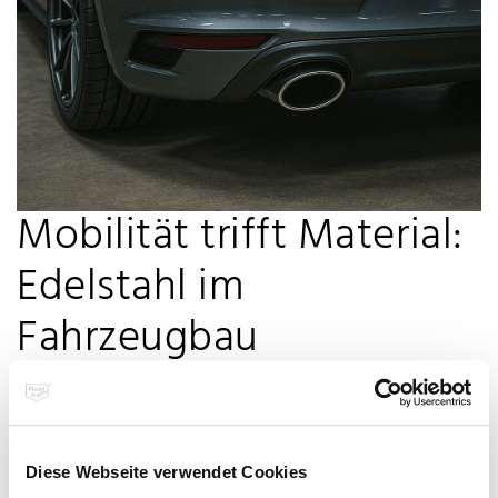
Mobilität trifft Material:
Edelstahl im
Fahrzeugbau
Rostfreier Edelstahl ist in modernen Fahrzeugen oft unsichtbar –
Diese Webseite verwendet Cookies
aber unverzichtbar.