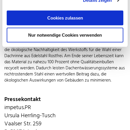
Details zeigen
Dachrinnen aus Edelstahl ist zudem ihre Beständigkeit gegen
Bitumen und andere Werkstoffe wie Folien. All das macht sie über
die Jahre gerechnet zur deutlich wirtschaftlicheren Lösung.
Cookies zulassen
Dachrinnen aus Edelstahl setzen weder Mikroplastik- oder
Lackpartikel noch Ionen frei, sodass das Grundwasser nicht
Nur notwendige Cookies verwenden
kontaminiert wird. Entsprechend unbesorgt kann auch das
aufgefangene Regenwasser genutzt werden. Nicht zuletzt spricht
die ökologische Nachhaltigkeit des Werkstoffs für die Wahl einer
Dachrinne aus Edelstahl Rostfrei. Am Ende seiner Lebenszeit kann
das Material zu nahezu 100 Prozent ohne Qualitätseinbußen
recycelt werden. Dadurch leisten Dachentwässerungssysteme aus
nichtrostendem Stahl einen wertvollen Beitrag dazu, die
ökologischen Auswirkungen von Gebäuden zu minimieren.
Pressekontakt
impetus.PR
Ursula Herrling-Tusch
Vaalser Str. 259