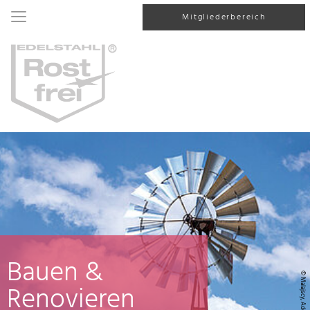
Mitgliederbereich
Bauen &
© Malajscy, AdobeStock
Renovieren