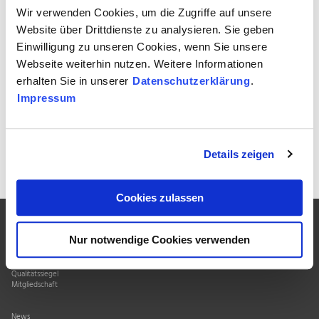
Wir verwenden Cookies, um die Zugriffe auf unsere
Rostfreier Edelstahl = Wertigkeit statt Wegwerfmentalität ♻️
Website über Drittdienste zu analysieren. Sie geben
Qualität, die bleibt – im Bau 🏗️, Alltag 🏠 & Industrie ⚙️
Einwilligung zu unseren Cookies, wenn Sie unsere
Webseite weiterhin nutzen. Weitere Informationen
Hier unser
Instagram-Reel
erhalten Sie in unserer
Datenschutzerklärung
.
Impressum
Zur Übersicht
Details zeigen
Cookies zulassen
Nur notwendige Cookies verwenden
Über uns
Verband
Qualitätssiegel
Mitgliedschaft
News