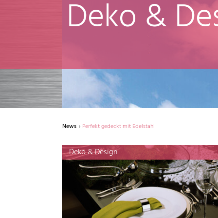
Deko & De
News
Perfekt gedeckt mit Edelstahl
Deko & Design