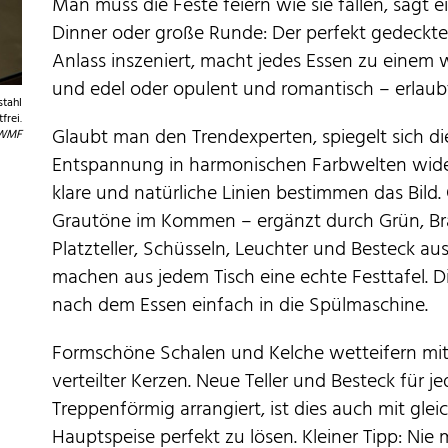
Man muss die Feste feiern wie sie fallen, sagt 
Dinner oder große Runde: Der perfekt gedeckte T
Anlass inszeniert, macht jedes Essen zu einem w
und edel oder opulent und romantisch – erlaubt 
stahl
frei.
Glaubt man den Trendexperten, spiegelt sich 
 WMF
Entspannung in harmonischen Farbwelten wider: 
klare und natürliche Linien bestimmen das Bild. 
Grautöne im Kommen – ergänzt durch Grün, Br
Platzteller, Schüsseln, Leuchter und Besteck aus
machen aus jedem Tisch eine echte Festtafel.
nach dem Essen einfach in die Spülmaschine.
Formschöne Schalen und Kelche wetteifern mit
verteilter Kerzen. Neue Teller und Besteck für 
Treppenförmig arrangiert, ist dies auch mit gle
Hauptspeise perfekt zu lösen. Kleiner Tipp: Nie m