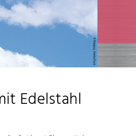
© Malajscy, AdobeStock
it Edelstahl