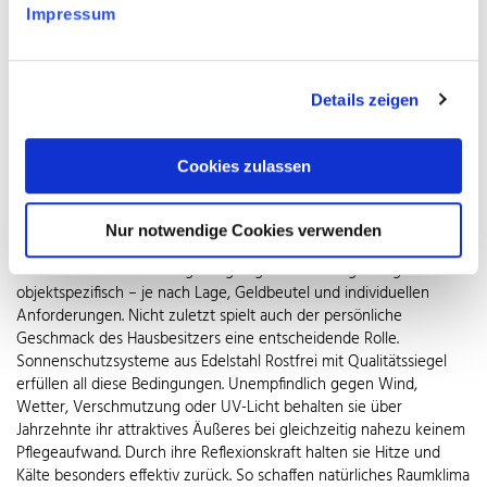
Impressum
Sonne tief steht, verhindert entsprechend ausgelegter
Sonnenschutz lästiges Blenden zum Beispiel am Arbeitsplatz, ohne
die wärmende Kraft der Wintersonne auszusperren. Nachts wird
er in der kalten Jahreszeit geschlossen und hält so die Wärme im
Details zeigen
Gebäude.
Welche Art von Sonnenschutzsystem für das jeweilige Objekt
Cookies zulassen
optimal ist, wissen die Fachfirmen mit Qualitätssiegel des
Warenzeichenverbands. Zur Auswahl stehen vertikale oder
horizontale Lamellen, Schiebeladen oder haushohe Paneele aus
Nur notwendige Cookies verwenden
semitransparenten Bauprodukten wie Gewebe, Geflecht oder
Streckmetall. Die Planung der geeigneten Lösung erfolgt immer
objektspezifisch – je nach Lage, Geldbeutel und individuellen
Anforderungen. Nicht zuletzt spielt auch der persönliche
Geschmack des Hausbesitzers eine entscheidende Rolle.
Sonnenschutzsysteme aus Edelstahl Rostfrei mit Qualitätssiegel
erfüllen all diese Bedingungen. Unempfindlich gegen Wind,
Wetter, Verschmutzung oder UV-Licht behalten sie über
Jahrzehnte ihr attraktives Äußeres bei gleichzeitig nahezu keinem
Pflegeaufwand. Durch ihre Reflexionskraft halten sie Hitze und
Kälte besonders effektiv zurück. So schaffen natürliches Raumklima