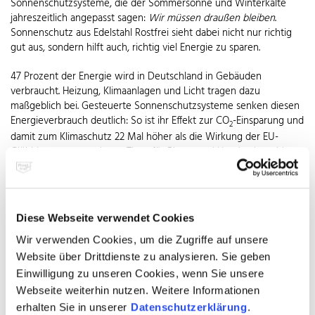
Sonnenschutzsysteme, die der Sommersonne und Winterkälte
jahreszeitlich angepasst sagen:
Wir müssen draußen bleiben
.
Sonnenschutz aus Edelstahl Rostfrei sieht dabei nicht nur richtig
gut aus, sondern hilft auch, richtig viel Energie zu sparen.
47 Prozent der Energie wird in Deutschland in Gebäuden
verbraucht. Heizung, Klimaanlagen und Licht tragen dazu
maßgeblich bei. Gesteuerte Sonnenschutzsysteme senken diesen
Energieverbrauch deutlich: So ist ihr Effekt zur CO
-Einsparung und
2
damit zum Klimaschutz 22 Mal höher als die Wirkung der EU-
Glühbirnengesetzgebung. Tipps für Planer und Hausbesitzer bieten
die Mitgliedsfirmen des Warenzeichenverbands Edelstahl Rostfrei
im Bereich Rolladen- und Sonnenschutztechnik.
Grundsätzlich sollte der Sonnenschutz flexibel einstellbar sein. So
Diese Webseite verwendet Cookies
hält er im Sommer tagsüber die Hitze draußen und kann dem
veränderten Sonnenstand folgen. Klimaanlagen kommen dadurch
Wir verwenden Cookies, um die Zugriffe auf unsere
deutlich weniger zum Einsatz und das Raumklima bleibt den
Website über Drittdienste zu analysieren. Sie geben
ganzen Tag über angenehm. Gleichzeitig lässt er aber das
Einwilligung zu unseren Cookies, wenn Sie unsere
Tageslicht ungehindert in die dahinter liegenden Räume und trägt
Webseite weiterhin nutzen. Weitere Informationen
damit zusätzlich zum Wohlempfinden und Sparen bei. Künstliche
erhalten Sie in unserer
Datenschutzerklärung
.
Beleuchtung ist deshalb oft nicht mehr nötig. Im Winter, wenn die