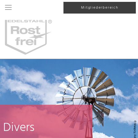
Mitgliederbereich
Divers
© Malajscy, AdobeStock