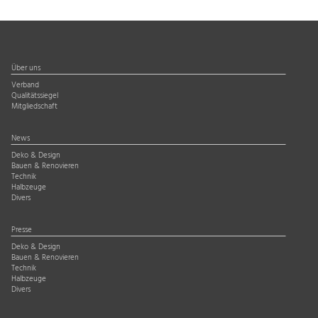
Über uns
Verband
Qualitätssiegel
Mitgliedschaft
News
Deko & Design
Bauen & Renovieren
Technik
Halbzeuge
Divers
Presse
Deko & Design
Bauen & Renovieren
Technik
Halbzeuge
Divers