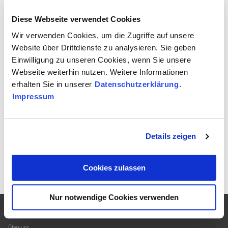
sensiblen Bereichen entscheidet die Materialwahl über
Beständigkeit, Hygiene und langfristige Sicherheit.
Diese Webseite verwendet Cookies
Rostfreier Edelstahl steht für:
Wir verwenden Cookies, um die Zugriffe auf unsere
✔ Hohe Korrosionsbeständigkeit
Website über Drittdienste zu analysieren. Sie geben
✔ Hygienische, leicht zu reinigende Oberflächen
Einwilligung zu unseren Cookies, wenn Sie unsere
✔ Langlebigkeit und Verlässlichkeit im Einsatz
Webseite weiterhin nutzen. Weitere Informationen
Ein Material, das hält, was es verspricht – genau dann, wenn es
erhalten Sie in unserer
Datenschutzerklärung
.
darauf ankommt.
Impressum
Details zeigen
Zur Übersicht
Cookies zulassen
Nur notwendige Cookies verwenden