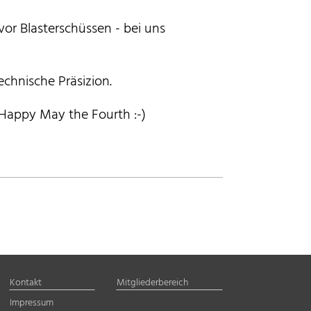
vor Blasterschüssen - bei uns
echnische Präsizion.
. Happy May the Fourth :-)
Kontakt
Mitgliederbereich
Impressum