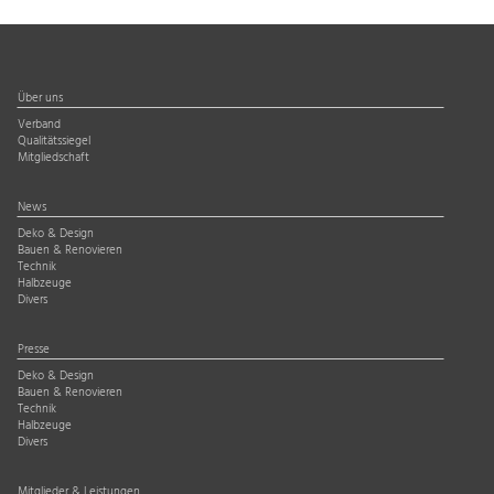
Über uns
Verband
Qualitätssiegel
Mitgliedschaft
News
Deko & Design
Bauen & Renovieren
Technik
Halbzeuge
Divers
Presse
Deko & Design
Bauen & Renovieren
Technik
Halbzeuge
Divers
Mitglieder & Leistungen