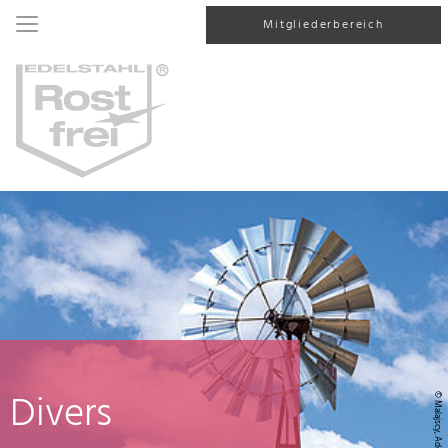
Mitgliederbereich
Divers
© Malajscy, AdobeStock