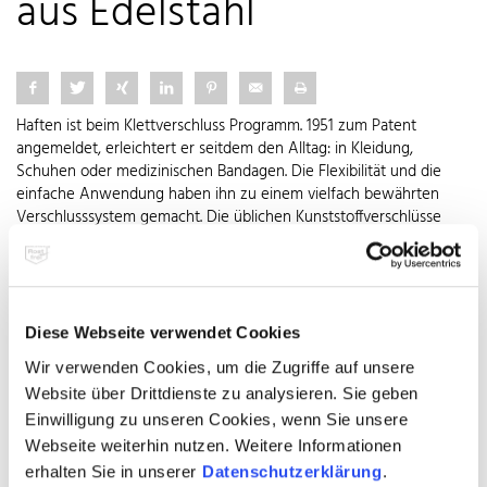
aus Edelstahl
Haften ist beim Klettverschluss Programm. 1951 zum Patent
angemeldet, erleichtert er seitdem den Alltag: in Kleidung,
Schuhen oder medizinischen Bandagen. Die Flexibilität und die
einfache Anwendung haben ihn zu einem vielfach bewährten
Verschlusssystem gemacht. Die üblichen Kunststoffverschlüsse
verhindern allerdings den Einsatz überall dort, wo sie in Kontakt
mit Hitze oder Chemikalien kommen können. Ein innovatives
Klettband aus Edelstahl macht endlich auch Anwendungen unter
schwierigen Bedingungen möglich. Gefertigt aus Edelstahl Rostfrei
erfüllt der patente Verschluss selbst höchste Ansprüche an
Diese Webseite verwendet Cookies
Flexibilität und Beständigkeit. Sogar Temperaturen bis zu 600° C
Wir verwenden Cookies, um die Zugriffe auf unsere
können ihm nichts anhaben. Durch Zusammendrücken haften
Website über Drittdienste zu analysieren. Sie geben
Haken und Schlaufen aneinander, einfaches Ziehen trennt den
Verschluss wieder. Trotz der enormen Festigkeit lässt er sich leicht
Einwilligung zu unseren Cookies, wenn Sie unsere
und ohne Hilfsmittel öffnen. Ob im Bereich der Gebäudetechnik
Webseite weiterhin nutzen. Weitere Informationen
zur Befestigung von Lüftungskanälen oder aber zum Montieren
erhalten Sie in unserer
Datenschutzerklärung
.