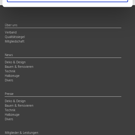
Über uns
Verband
Qualitätssiegel
Mitgliedschaft
News
Deko & Design
Bauen & Renovieren
Technik
Halbzeuge
Divers
Presse
Deko & Design
Bauen & Renovieren
Technik
Halbzeuge
Divers
Mitglieder & Leistungen