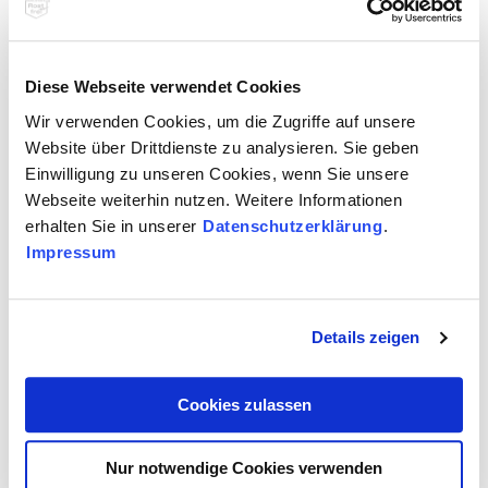
Technik
Diese Webseite verwendet Cookies
Edelstahl Rostfrei ist für unzählige Herausforderungen erste Wahl –
auch für Ihr Wohl. Hier erfahren Sie mehr dazu.
Wir verwenden Cookies, um die Zugriffe auf unsere
Website über Drittdienste zu analysieren. Sie geben
Einwilligung zu unseren Cookies, wenn Sie unsere
Webseite weiterhin nutzen. Weitere Informationen
Halbzeuge
erhalten Sie in unserer
Datenschutzerklärung
.
Oftmals zeigt Edelstahl Rostfrei seine Qualitäten im Verborgenen. Gut
zu wissen, wo er drin ist.
Impressum
Divers
Details zeigen
Von Barbies Geburtstag über Bartpflege bis zur Hollywood-Schaukel:
Hier gibt es fast nichts, das es nicht gibt.
Cookies zulassen
Nur notwendige Cookies verwenden