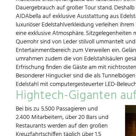
Dauergebrauch auf großer Tour stand. Deshalb 
AIDAbella auf exklusive Ausstattung aus Edelst
luxuriöser Edelstahlverkleidung verleihen ihr
eine exklusive Atmosphäre. Sitzgelegenheiten 
Querrohr sind von Leder stilvoll ummantelt und
Entertainmentbereich zum Verweilen ein. Geländ
umrahmen zudem die von Edelstahlsäulen gesä
Erfrischung finden die Gäste am mit nichtroste
Besonderer Hingucker sind die als Tunnelböge
Edelstahl mit computergesteuerter LED-Beleuc
Hightech-Giganten au
Bei bis zu 5.500 Passagieren und
2.400 Mitarbeitern, über 20 Bars und
Restaurants werden auf den großen
Kreuzfahrtschiffen täglich über 1,5