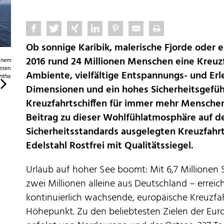
Ob sonnige Karibik, malerische Fjorde oder 
2016 rund 24 Millionen Menschen eine Kreuz
einem
Luxus 
esen.
Ambiente, vielfältige Entspannungs- und Erl
Edelstahl Ros
thal
Dimensionen und ein hohes Sicherheitsgefüh
Kreuzfahrtschiffen für immer mehr Menschen
Beitrag zu dieser Wohlfühlatmosphäre auf d
Sicherheitsstandards ausgelegten Kreuzfahrt
Edelstahl Rostfrei mit Qualitätssiegel.
Urlaub auf hoher See boomt: Mit 6,7 Millionen 
zwei Millionen alleine aus Deutschland – erreic
In der Ultimate Abyss, der weltweit längsten Rutsche auf hoher
See, geht‘s hinab durch zwei spiralförmige Röhren aus Edelstahl
kontinuierlich wachsende, europäische Kreuzfa
Rostfrei.
© WZV / wiegand.maelzer GmbH
Höhepunkt. Zu den beliebtesten Zielen der Euro