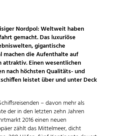
eisiger Nordpol: Weltweit haben
fahrt gemacht. Das luxuriöse
Immer mehr Menschen begeistern
auf den ersten Blick: Wand- und Deckensysteme aus
ebniswelten, gigantische
tfrei werden höchsten Anforderungen auf hoher See
gerecht. © WZV / Franz Neumeier
l machen die Aufenthalte auf
© WZV / Franz Neumeier
 attraktiv. Einen wesentlichen
en nach höchsten Qualitäts- und
schiffen leistet über und unter Deck
Schiffsreisenden – davon mehr als
hte der in den letzten zehn Jahren
hrtmarkt 2016 einen neuen
päer zählt das Mittelmeer, dicht