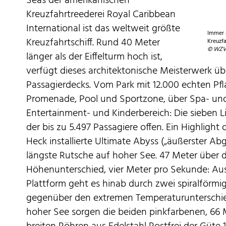
Seas der amerikanischen
Kreuzfahrtreederei Royal Caribbean
International ist das weltweit größte
Immer m
Kreuzfahrtschiff. Rund 40 Meter
Kreuzfa
© WZV 
länger als der Eiffelturm hoch ist,
verfügt dieses architektonische Meisterwerk üb
Passagierdecks. Vom Park mit 12.000 echten P
Promenade, Pool und Sportzone, über Spa- und
Entertainment- und Kinderbereich: Die sieben L
der bis zu 5.497 Passagiere offen. Ein Highlight
Heck installierte Ultimate Abyss („äußerster Ab
längste Rutsche auf hoher See. 47 Meter über 
Höhenunterschied, vier Meter pro Sekunde: Au
Plattform geht es hinab durch zwei spiralförmi
gegenüber den extremen Temperaturunterschie
hoher See sorgen die beiden pinkfarbenen, 66