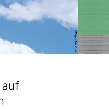
© Malajscy, AdobeStock
 auf
n