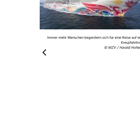
Immer mehr Menschen begeistern sich für eine Reise auf 
d- und Deckensysteme aus
Kreuzfahrtri
orderungen auf hoher See
© WZV / Harald Hohen
 © WZV / Franz Neumeier
© WZV / Franz Neumeier