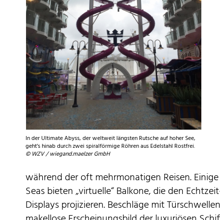
In der Ultimate Abyss, der weltweit längsten Rutsche auf hoher See,
geht‘s hinab durch zwei spiralförmige Röhren aus Edelstahl Rostfrei.
© WZV / wiegand.maelzer GmbH
während der oft mehrmonatigen Reisen. Einige
Seas bieten „virtuelle“ Balkone, die den Echtzei
Displays projizieren. Beschläge mit Türschwelle
makellose Erscheinungsbild der luxuriösen Schi