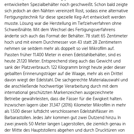
entwickelten Spezialbehälter noch geschweißt. Schon bald zeigte
sich jedoch an den Nähten vereinzelt Rost, sodass eine alternative
Fertigungstechnik für diese spezielle Keg-Art entwickelt werden
musste. Lösung war die Herstellung im Tiefziehverfahren ohne
Schweißnähte. Mit dem Wechsel des Fertigungsverfahrens
änderte sich auch das Format der Behälter. 78 statt 65 Zentimeter
hoch und mit einem Durchmesser von 43 statt 28 Zentimetern
nehmen sie seitdem mehr als doppelt so viel Mikrofilm auf.
Passten früher 11.400 Meter in einen Edelstahlbehälter, sind es
heute 21.120 Meter. Entsprechend stieg auch das Gewicht und
sank der Platzverbrauch. 122 Kilogramm bringt heute jeder dieser
geballten Erinnerungsträger auf die Waage, mehr als ein Drittel
davon wiegt der Edelstahl. Die sachgerechte Materialauswahl und
die anschließende hochwertige Verarbeitung durch mit dem
international geschützten Markenzeichen ausgezeichnete
Betriebe gewährleisten, dass die Fässer für die Ewigkeit halten.
Inzwischen lagern über 31.347 (2016) Kilometer Mikrofilm in mehr
als 1.500 dieser luftdicht verschlossenen Edelstahlfässer im
Barbarastollen. Jedes Jahr kommen gut zwei Dutzend hinzu. In
zwei jeweils 50 Meter langen Lagerstollen, die ziemlich genau in
der Mitte des Hauptstollens abgehen und durch Drucktüren von