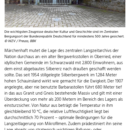
Die wichtigsten Zeugnisse deutscher Kultur und Geschichte sind im Zentralen
Bergungsort der Bundesrepublik Deutschland für mindestens 500 Jahre gesichert.
© WZV / Preuss, BBK
Märchenhaft mutet die Lage des zentralen Langzeitarchivs der
Nation durchaus an: ein alter Bergwerksstollen in Oberried, einer
idyllischen Gemeinde im Schwarzwald mit 2.800 Einwohnern, aus
dem einst abgebautes Silbererz nach draußen geschafft werden
sollte. Das seit 1954 stillgelegte Silberbergwerk im 1.284 Meter
hohen Schauinsland wirkt wie gemacht für die Ewigkeit. Der 1907
angelegte, aber nie benutzte Barbarastollen führt 680 Meter tief
in das aus Granit und Gneis bestehende Massiv und gilt mit einer
Überdeckung von mehr als 200 Metern im Bereich des Lagers als
einsturzsicher. Von Natur aus beträgt die Temperatur in ihm
gleichbleibend 10 °C, die relative Luftfeuchtigkeit liegt bei
durchschnittlich 70 Prozent – optimale Bedingungen für die
Langzeitlagerung von Mikrofilmen. Zudem prädestiniert ihn seine
Lage abseits von strategisch wichtigen Ballungs- oder