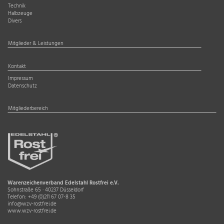
Technik
Halbzeuge
Divers
Mitglieder & Leistungen
Kontakt
Impressum
Datenschutz
Mitgliederbereich
Warenzeichenverband Edelstahl Rostfrei e.V.
Sohnstraße 65 · 40237 Düsseldorf
Telefon:
+49 (0)211 67 07-8 35
info@wzv-rostfrei.de
www.wzv-rostfrei.de