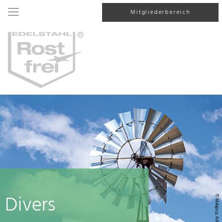
Mitgliederbereich
Divers
© Malajscy, AdobeStock