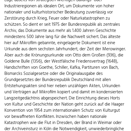
Industrieregionen als idealen Ort, um Dokumente von hoher
nationaler und kulturhistorischer Bedeutung zuverlässig vor
Zerstörung durch Krieg, Feuer oder Naturkatastrophen zu
schützen. So dient er seit 1975 der Bundesrepublik als zentrales
Archiv, das Dokumente aus mehr als 1.400 Jahren Geschichte
mindestens 500 Jahre lang für die Nachwelt sichert. Das älteste
hier auf Mikrofilm gebannte, eingelagerte Dokument ist eine
Urkunde aus dem sechsten Jahrhundert, der Zeit der Merowinger.
Aber auch die Krönungsurkunde von Otto dem Großen (936), die
Goldene Bulle (1356), der Westfälische Friedensvertrag (1648),
Handschriften von Goethe, Schiller, Kafka, Partituren von Bach,
Bismarcks Sozialgesetze oder die Originalausgabe des
Grundgesetztes der Bundesrepublik Deutschland mit allen
Entstehungsakten sind hier neben unzähligen Akten, Urkunden
und Verträgen auf Mikrofilm kopiert und damit im kondensierten
Langzeitgedächtnis abgespeichert. Die Einrichtung dieses Horts
von Kultur und Geschichte der Nation geht zurück auf die Haager
Konvention von 1954 zum internationalen Schutz von Kulturgut
vor bewaffneten Konflikten. Inzwischen haben nationale
Katastrophen wie die Flut in Dresden, der Brand in Weimar oder
der Archiveinsturz in Köln die Notwendigkeit, unwiederbringliche