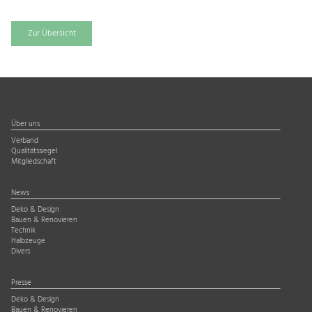
Zur Übersicht
Über uns
Verband
Qualitätssiegel
Mitgliedschaft
News
Deko & Design
Bauen & Renovieren
Technik
Halbzeuge
Divers
Presse
Deko & Design
Bauen & Renovieren