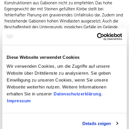
Konstruktionen aus Gabionen nicht zu empfehlen. Das hohe
Eigengewicht der mit Steinen gefüllten Körbe stellt bei
fehlerhafter Planung ein gravierendes Unfallrisiko dar. Zudem sind
freistehende Gabionen hohen Windlasten ausgesetzt. Auch die
Beschaffenheit des Untergrunds, mögliches Gefälle im Gelände,
die gewünschte Form und Art der Füllung machen die
sachkundige Planung von Querschnitt und Befestigung der
Gabionen unverzichtbar. Neben einem stabilen und ebenen
Untergrund muss sichergestellt werden, dass die Konstruktion
nicht durch Regen unterspült oder durch Aufweichen des Bodens
Diese Webseite verwendet Cookies
in Schieflage gerät. Ihre dauerhaft sichere Verankerung erfordert
Wir verwenden Cookies, um die Zugriffe auf unsere
ein Betonfundament mit zusätzlich einbetonierten Stützpfählen.
Website über Drittdienste zu analysieren. Sie geben
Verbunden werden die Gittermatten durch eingedrehte Spiralen
Einwilligung zu unseren Cookies, wenn Sie unsere
oder Steckdrähte, die durch angeschweißte Ösen geschoben
werden.
Webseite weiterhin nutzen. Weitere Informationen
Dauerhafter Halt
erhalten Sie in unserer
Datenschutzerklärung
.
Impressum
Details zeigen