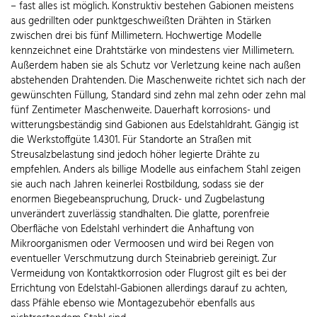
– fast alles ist möglich. Konstruktiv bestehen Gabionen meistens
aus gedrillten oder punktgeschweißten Drähten in Stärken
zwischen drei bis fünf Millimetern. Hochwertige Modelle
kennzeichnet eine Drahtstärke von mindestens vier Millimetern.
Außerdem haben sie als Schutz vor Verletzung keine nach außen
abstehenden Drahtenden. Die Maschenweite richtet sich nach der
gewünschten Füllung, Standard sind zehn mal zehn oder zehn mal
fünf Zentimeter Maschenweite. Dauerhaft korrosions- und
witterungsbeständig sind Gabionen aus Edelstahldraht. Gängig ist
die Werkstoffgüte 1.4301. Für Standorte an Straßen mit
Streusalzbelastung sind jedoch höher legierte Drähte zu
empfehlen. Anders als billige Modelle aus einfachem Stahl zeigen
sie auch nach Jahren keinerlei Rostbildung, sodass sie der
enormen Biegebeanspruchung, Druck- und Zugbelastung
unverändert zuverlässig standhalten. Die glatte, porenfreie
Oberfläche von Edelstahl verhindert die Anhaftung von
Mikroorganismen oder Vermoosen und wird bei Regen von
eventueller Verschmutzung durch Steinabrieb gereinigt. Zur
Vermeidung von Kontaktkorrosion oder Flugrost gilt es bei der
Errichtung von Edelstahl-Gabionen allerdings darauf zu achten,
dass Pfähle ebenso wie Montagezubehör ebenfalls aus