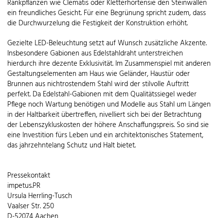
Rankpflanzen wie Clematis oder Kletterhortensie den Steinwällen
ein freundliches Gesicht. Für eine Begrünung spricht zudem, dass
die Durchwurzelung die Festigkeit der Konstruktion erhöht.
Gezielte LED-Beleuchtung setzt auf Wunsch zusätzliche Akzente.
Insbesondere Gabionen aus Edelstahldraht unterstreichen
hierdurch ihre dezente Exklusivität. Im Zusammenspiel mit anderen
Gestaltungselementen am Haus wie Geländer, Haustür oder
Brunnen aus nichtrostendem Stahl wird der stilvolle Auftritt
perfekt. Da Edelstahl-Gabionen mit dem Qualitätssiegel weder
Pflege noch Wartung benötigen und Modelle aus Stahl um Längen
in der Haltbarkeit übertreffen, nivelliert sich bei der Betrachtung
der Lebenszykluskosten der höhere Anschaffungspreis. So sind sie
eine Investition fürs Leben und ein architektonisches Statement,
das jahrzehntelang Schutz und Halt bietet.
Pressekontakt
impetus.PR
Ursula Herrling-Tusch
Vaalser Str. 250
D-52074 Aachen