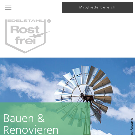
Mitgliederbereich
Bauen &
© Malajscy, AdobeStock
Renovieren