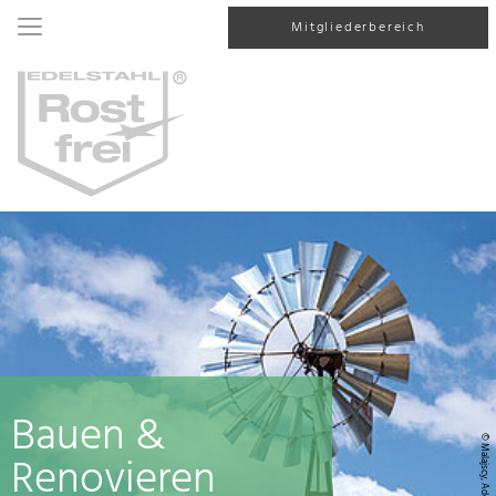
Mitgliederbereich
Bauen &
© Malajscy, AdobeStock
Renovieren