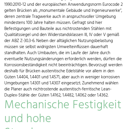
1990:2010-12 und der europäischen Anwendungsnorm Eurocode 2
gelten Brücken als „monumentale Gebäude und Ingenieurwerke“,
deren zentrale Tragwerke auch in anspruchsvoller Umgebung
mindestens 100 Jahre halten müssen. Gefragt sind hier
Befestigungen und Bauteile aus nichtrostenden Stählen mit
Qualitätssiegel und den Widerstandsklassen III, IV oder V gemäß
der ABZ Z-30.3-6. Neben der alltäglichen Nutzungsbelastung
müssen sie selbst widrigsten Umwelteinflüssen dauerhaft
standhalten. Auch Umbauten, die im Laufe der Jahre durch
eventuelle Nutzungsänderungen erforderlich werden, dürfen die
Korrosionsbeständigkeit nicht beeinträchtigen. Bevorzugt werden
deshalb für Brücken austenitische Edelstähle vor allem in den
Güten 1.4404, 1.4401 und 1.4571, aber auch in weniger korrosiven
Umgebungen 1.4301 und 1.4307 eingesetzt. Zunehmend wählen
die Planer auch nichtrostende austenitisch-ferritische Lean-
Duplex-Stähle der Güten 1.4162, 1.4482, 1.4062 oder 1.4362.
Mechanische Festigkeit
und hohe