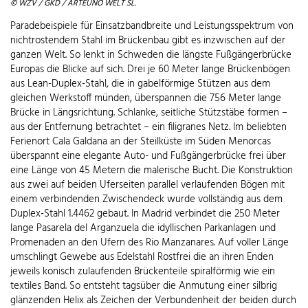
© WZV / GKD / ARTEUNO WELT SL.
Paradebeispiele für Einsatzbandbreite und Leistungsspektrum von
nichtrostendem Stahl im Brückenbau gibt es inzwischen auf der
ganzen Welt. So lenkt in Schweden die längste Fußgängerbrücke
Europas die Blicke auf sich. Drei je 60 Meter lange Brückenbögen
aus Lean-Duplex-Stahl, die in gabelförmige Stützen aus dem
gleichen Werkstoff münden, überspannen die 756 Meter lange
Brücke in Längsrichtung. Schlanke, seitliche Stützstäbe formen –
aus der Entfernung betrachtet – ein filigranes Netz. Im beliebten
Ferienort Cala Galdana an der Steilküste im Süden Menorcas
überspannt eine elegante Auto- und Fußgängerbrücke frei über
eine Länge von 45 Metern die malerische Bucht. Die Konstruktion
aus zwei auf beiden Uferseiten parallel verlaufenden Bögen mit
einem verbindenden Zwischendeck wurde vollständig aus dem
Duplex-Stahl 1.4462 gebaut. In Madrid verbindet die 250 Meter
lange Pasarela del Arganzuela die idyllischen Parkanlagen und
Promenaden an den Ufern des Rio Manzanares. Auf voller Länge
umschlingt Gewebe aus Edelstahl Rostfrei die an ihren Enden
jeweils konisch zulaufenden Brückenteile spiralförmig wie ein
textiles Band. So entsteht tagsüber die Anmutung einer silbrig
glänzenden Helix als Zeichen der Verbundenheit der beiden durch