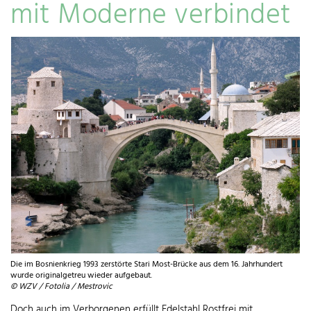
mit Moderne verbindet
Die im Bosnienkrieg 1993 zerstörte Stari Most-Brücke aus dem 16. Jahrhundert
wurde originalgetreu wieder aufgebaut.
© WZV / Fotolia / Mestrovic
Doch auch im Verborgenen erfüllt Edelstahl Rostfrei mit