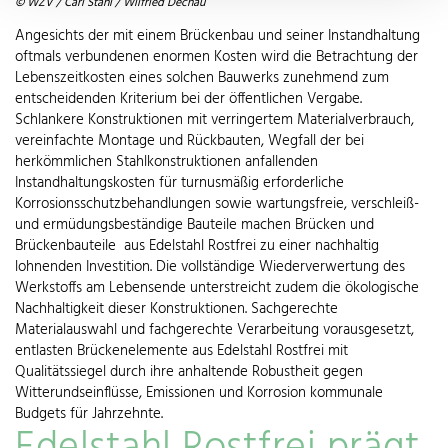
© WZV / Carl Stahl / Wilfried Dechau
Angesichts der mit einem Brückenbau und seiner Instandhaltung
oftmals verbundenen enormen Kosten wird die Betrachtung der
Lebenszeitkosten eines solchen Bauwerks zunehmend zum
entscheidenden Kriterium bei der öffentlichen Vergabe.
Schlankere Konstruktionen mit verringertem Materialverbrauch,
vereinfachte Montage und Rückbauten, Wegfall der bei
herkömmlichen Stahlkonstruktionen anfallenden
Instandhaltungskosten für turnusmäßig erforderliche
Korrosionsschutzbehandlungen sowie wartungsfreie, verschleiß-
und ermüdungsbeständige Bauteile machen Brücken und
Brückenbauteile aus Edelstahl Rostfrei zu einer nachhaltig
lohnenden Investition. Die vollständige Wiederverwertung des
Werkstoffs am Lebensende unterstreicht zudem die ökologische
Nachhaltigkeit dieser Konstruktionen. Sachgerechte
Materialauswahl und fachgerechte Verarbeitung vorausgesetzt,
entlasten Brückenelemente aus Edelstahl Rostfrei mit
Qualitätssiegel durch ihre anhaltende Robustheit gegen
Witterundseinflüsse, Emissionen und Korrosion kommunale
Budgets für Jahrzehnte.