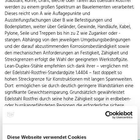
Stabstahl, Rohre, Draht, Bleche oder Tafeln aus Edelstahl Rostfrei
werden zu einem großen Spektrum an Bauelementen verarbeitet.
Dieses reicht von A wie Auflagepunkte und
Aussteifungsfachungen über B wie Befestigungen und
Bodenplatten, weiter über Geländer, Gewinde, Handläufe, Kabel,
Pylone, Seile und Treppen bis hin zu Z wie Zuganker oder -
stangen. Abhängig von den jeweiligen Umgebungsbedingungen
und der darauf abzustimmenden Korrosionsbeständigkeit sowie
den mechanischen Anforderungen an Festigkeit, Zähigkeit und
Streckgrenzen erfolgt die Wahl der geeigneten Werkstoffgüte.
Lean-Duplex-Stähle empfehlen sich dank ihrer – verglichen mit
der Edelstahl-Rostfrei-Standardgüte 1.4404 – fast doppelt so
hohen Streckgrenze für Konstruktionen mit langen Spannweiten.
Dort ermöglichen sie durch deutlich geringere Wandstärken eine
signifikante Gewichtseinsparung. Grundsätzlich gewährleistet
Edelstahl Rostfrei durch seine hohe Zähigkeit sogar in erdbeben-
oder hurrikangefährdeten Regionen die erforderliche sichere
Widerstandskraft. Ein nicht zu vernachlässigender wirtschaftlicher
Aspekt ist zudem der hohe Grad der Vorfertigung, der die
Montage an der Baustelle erleichtert und die dafür einzuplanende
Zeit entsprechend verkürzt.
Diese Webseite verwendet Cookies