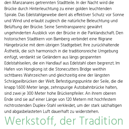
den Manzanares getrennten Stadtteile. In der Nacht wird die
Brücke durch Hinterleuchtung zu einer golden leuchtenden
Spirale. Das Edelstahlgewebe dient als effektiver Schutz vor Sonne
und Wind und erlaubt zugleich die natürliche Beleuchtung und
Belüftung der Brücke. Seine Semitransparenz gewährt
ungehinderten Ausblick von der Brücke in die Parklandschaft. Den
historischen Stadtkern von Bamberg verbindet eine filigrane
Hängebrücke mit dem übrigen Stadtgebiet. Ihre zurückhaltende
Ästhetik, die sich harmonisch in die traditionsreiche Umgebung
einfügt, verdankt sie Geländern aus längs gespannten
Edelstahlseilen, die ein Handlauf aus Edelstahl oben begrenzt. Im
Hafen von Hongkong ist die Stonecutters Bridge weithin
sichtbares Wahrzeichen und gleichzeitig eine der längsten
Schrägseilbrücken der Welt. Befestigungspunkte der Seile, die die
knapp 1.600 Meter lange, zehnspurige Autobahnbrücke halten,
sind zwei je 300 Meter hohe Brückenpfeiler. An ihrem oberen
Ende sind sie auf einer Länge von 120 Metern mit hochfestem
nichtrostenden Duplex-Stahl verkleidet, um der stark salzhaltigen
und abgasbelasteten Luft dauerhaft zu widerstehen.
Werkstoff, der Tradition