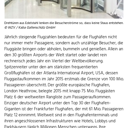
Drehtüren aus Edelstahl lenken die Besucherströme so, dass keine Staus entstehen.
© WZV / Kaba Gallenschütz GmbH
Jährlich steigende Flugzahlen bedeuten für die Flughäfen nicht
nur immer mehr Passagiere, sondern auch unzählige Besucher, die
Fluggäste bringen oder abholen, bummeln und genießen. Allein an
den 30 größten Airports der Welt startet oder landet rein
rechnerisch jedes Jahr ein Viertel der Weltbevölkerung.
Spitzenreiter unter den am stärksten frequentierten
Großflughäfen ist der Atlanta International Airport, USA, dessen
Fluggastaufkommen im Jahr 2015 erstmals die Grenze von 100 Mio.
Passagieren überschritt. Der größte europäische Flughafen,
London Heathrow, belegte 2015 mit knapp 75 Mio. Fluggästen
Platz 6 der weltweiten Rangliste zum Passagieraufkommen.
Einziger deutscher Airport unter den Top 30 der Flughafen-
Giganten ist der Frankfurter Flughafen, der mit 61 Mio. Passagieren
Platz 12 einnimmt. Weltweit sind in den Flughafenterminals und
ihren angeschlossenen Infrastrukturen wie Hotels, Lobbys und
Parkhäusern täglich Millionen Menschen unterwegs. Ihre