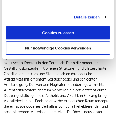
entfernenden Absperrständern mit schwerem Edelstahlfuß und
eingebauter Gurtkassette lassen sich die Wartebereiche vor den
Countern mit mäanderförmig gespannten Gurten bedarfsgerecht
gestalten.
Details zeigen
Sichere Decke
Cookies zulassen
Verbindendes Gestaltungselement zahlreicher Flughafenbauten
sind abgehängte Deckensysteme aus Lochblech oder Gewebe aus
Edelstahl. Sie beziehen ihre dekorative Wirkung aus dem
Nur notwendige Cookies verwenden
Zusammenspiel des Metalls mit gezielter Beleuchtung. Einige
Systeme verbessern zudem durch Schallabsorption den
akustischen Komfort in den Terminals. Denn die modernen
Gestaltungskonzepte mit offenen Strukturen und glatten, harten
Oberflächen aus Glas und Stein bezahlen ihre optische
Attraktivität mit erhöhtem Geräuschpegel und schlechter
Verständigung. Der von den Flughafenbetreibern gewünschte
Aufenthaltskomfort, der zum Verweilen einlädt, entsteht durch
Deckengestaltungen, die Ästhetik und Akustik in Einklang bringen.
Akustikdecken aus Edelstahlgewebe ermöglichen Raumkonzepte,
die ein ausgewogenes Verhältnis von Schall reflektierenden und
absorbierenden Materialien herstellen. Darüber hinaus leisten