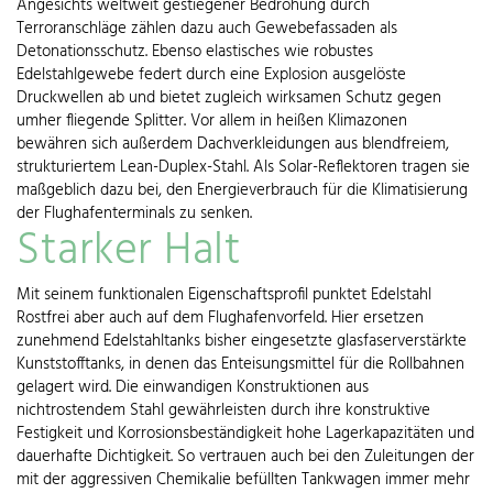
Angesichts weltweit gestiegener Bedrohung durch
Terroranschläge zählen dazu auch Gewebefassaden als
Detonationsschutz. Ebenso elastisches wie robustes
Edelstahlgewebe federt durch eine Explosion ausgelöste
Druckwellen ab und bietet zugleich wirksamen Schutz gegen
umher fliegende Splitter. Vor allem in heißen Klimazonen
bewähren sich außerdem Dachverkleidungen aus blendfreiem,
strukturiertem Lean-Duplex-Stahl. Als Solar-Reflektoren tragen sie
maßgeblich dazu bei, den Energieverbrauch für die Klimatisierung
der Flughafenterminals zu senken.
Starker Halt
Mit seinem funktionalen Eigenschaftsprofil punktet Edelstahl
Rostfrei aber auch auf dem Flughafenvorfeld. Hier ersetzen
zunehmend Edelstahltanks bisher eingesetzte glasfaserverstärkte
Kunststofftanks, in denen das Enteisungsmittel für die Rollbahnen
gelagert wird. Die einwandigen Konstruktionen aus
nichtrostendem Stahl gewährleisten durch ihre konstruktive
Festigkeit und Korrosionsbeständigkeit hohe Lagerkapazitäten und
dauerhafte Dichtigkeit. So vertrauen auch bei den Zuleitungen der
mit der aggressiven Chemikalie befüllten Tankwagen immer mehr