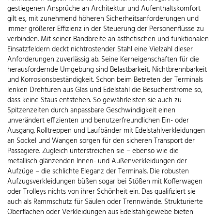
gestiegenen Ansprüche an Architektur und Aufenthaltskomfort
gilt es, mit zunehmend höheren Sicherheitsanforderungen und
immer größerer Effizienz in der Steuerung der Personenflüsse zu
verbinden. Mit seiner Bandbreite an ästhetischen und funktionalen
Einsatzfeldern deckt nichtrostender Stahl eine Vielzahl dieser
Anforderungen zuverlässig ab. Seine Kerneigenschaften für die
herausfordernde Umgebung sind Belastbarkeit, Nichtbrennbarkeit
und Korrosionsbeständigkeit. Schon beim Betreten der Terminals
lenken Drehtüren aus Glas und Edelstahl die Besucherströme so,
dass keine Staus entstehen. So gewährleisten sie auch zu
Spitzenzeiten durch anpassbare Geschwindigkeit einen
unverändert effizienten und benutzerfreundlichen Ein- oder
Ausgang. Rolltreppen und Laufbänder mit Edelstahlverkleidungen
an Sockel und Wangen sorgen für den sicheren Transport der
Passagiere. Zugleich unterstreichen sie – ebenso wie die
metallisch glänzenden Innen- und Außenverkleidungen der
Aufzüge – die schlichte Eleganz der Terminals. Die robusten
Aufzugsverkleidungen büßen sogar bei Stößen mit Kofferwagen
oder Trolleys nichts von ihrer Schönheit ein. Das qualifiziert sie
auch als Rammschutz für Säulen oder Trennwände. Strukturierte
Oberflächen oder Verkleidungen aus Edelstahlgewebe bieten