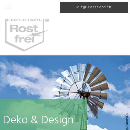
Mitgliederbereich
Deko & Design
© Malajscy, AdobeStock