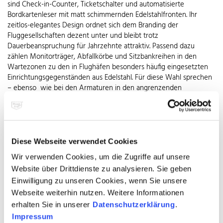
sind Check-in-Counter, Ticketschalter und automatisierte
Bordkartenleser mit matt schimmernden Edelstahlfronten. Ihr
zeitlos-elegantes Design ordnet sich dem Branding der
Fluggesellschaften dezent unter und bleibt trotz
Dauerbeanspruchung für Jahrzehnte attraktiv. Passend dazu
zählen Monitorträger, Abfallkörbe und Sitzbankreihen in den
Wartezonen zu den in Flughäfen besonders häufig eingesetzten
Einrichtungsgegenständen aus Edelstahl. Für diese Wahl sprechen
– ebenso wie bei den Armaturen in den angrenzenden
Sanitärräumen – die außergewöhnliche Robustheit und
Pflegeleichtigkeit des Werkstoffs. Sicherheitsschleusen, Geländer
sowie stilvolle Zugänge zu VIP-Lounges kombinieren schlanke
Edelstahlelemente mit Glas. Sie unterstreichen die von
Transparenz geprägte Optik und Atmosphäre der Terminals und
Diese Webseite verwendet Cookies
gewährleisten dennoch die gebotene Sicherheit. Die ebenso
Wir verwenden Cookies, um die Zugriffe auf unsere
attraktiven wie robusten Sensorschleusen mit automatischen
Website über Drittdienste zu analysieren. Sie geben
Schwenkflügeln erfüllen auch bei starkem Passagieraufkommen
hohe Sicherheitsanforderungen. Um die Fluggastströme im Check-
Einwilligung zu unseren Cookies, wenn Sie unsere
in-Bereich flexibel zu lenken, setzen die meisten Airports
Webseite weiterhin nutzen. Weitere Informationen
zusätzlich auf Tensatoren aus nichtrostendem Stahl. Mit diesen
erhalten Sie in unserer
Datenschutzerklärung
.
leicht aufzustellenden und ebenso schnell wieder zu
Impressum