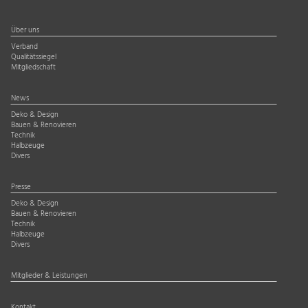
Über uns
Verband
Qualitätssiegel
Mitgliedschaft
News
Deko & Design
Bauen & Renovieren
Technik
Halbzeuge
Divers
Presse
Deko & Design
Bauen & Renovieren
Technik
Halbzeuge
Divers
Mitglieder & Leistungen
Kontakt