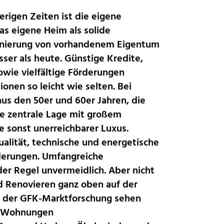
erigen Zeiten ist die eigene
as eigene Heim als solide
Sanierung von vorhandenem Eigentum
sser als heute. Günstige Kredite,
wie vielfältige Förderungen
onen so leicht wie selten. Bei
aus den 50er und 60er Jahren, die
e zentrale Lage mit großem
e sonst unerreichbarer Luxus.
alität, technische und energetische
derungen. Umfangreiche
er Regel unvermeidlich. Aber nicht
d Renovieren ganz oben auf der
e der GFK-Marktforschung sehen
en Wohnungen
liebte:Edelstahl-Accessoires sind das i-Tüpfelchen in
modernen Bädern.