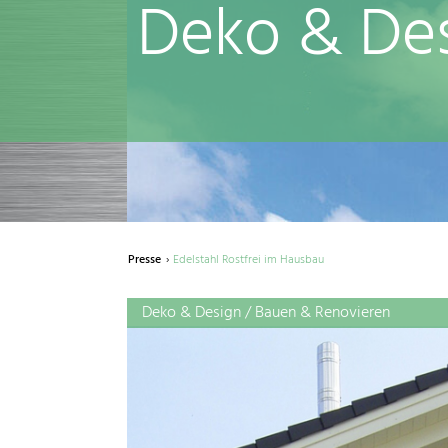
Deko & De
Presse
Edelstahl Rostfrei im Hausbau
Deko & Design / Bauen & Renovieren