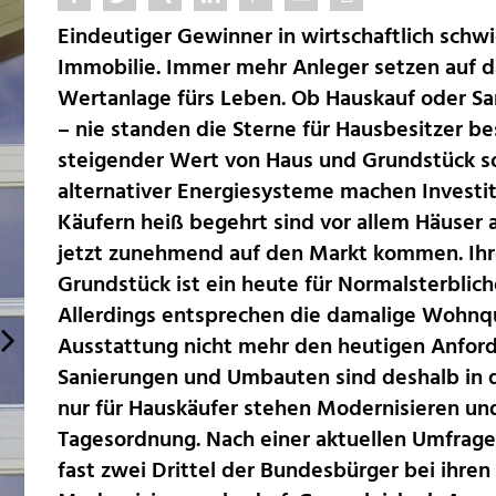
Eindeutiger Gewinner in wirtschaftlich schwi
Immobilie. Immer mehr Anleger setzen auf d
Wertanlage fürs Leben. Ob Hauskauf oder 
– nie standen die Sterne für Hausbesitzer be
steigender Wert von Haus und Grundstück so
Schick und sparsam: Mit Heizungssystemen aus Edelstahl Rostfrei
alternativer Energiesysteme machen Investiti
sparen Hausbesitzer bares Geld.
Käufern heiß begehrt sind vor allem Häuser 
© WZV/Viessmann
jetzt zunehmend auf den Markt kommen. Ihr
Grundstück ist ein heute für Normalsterblich
Allerdings entsprechen die damalige Wohnqu
Ausstattung nicht mehr den heutigen Anfor
Sanierungen und Umbauten sind deshalb in d
nur für Hauskäufer stehen Modernisieren un
Tagesordnung. Nach einer aktuellen Umfrag
fast zwei Drittel der Bundesbürger bei ihr
Für Detailver