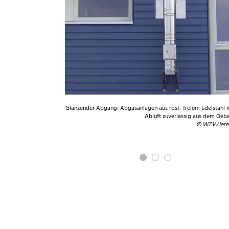
#24205775/ Fotolia.com
Glänzender Abgang: Abgasanlagen aus rost- freiem Edelstahl l
Abluft zuverlässig aus dem Geb
© WZV/Jere