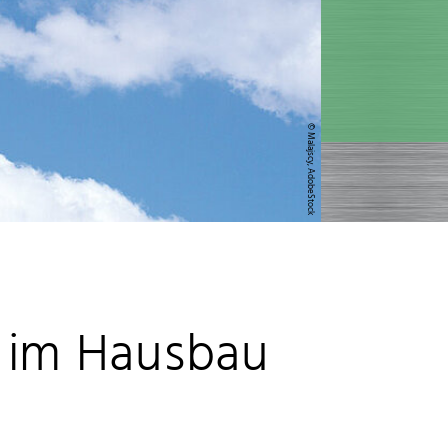
© Malajscy, AdobeStock
i im Hausbau