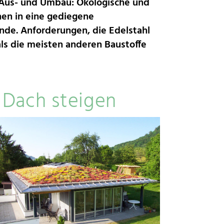
 Aus- und Umbau: Ökologische und
© WZV/fotobi #24205775/ Fotolia.com
onen in eine gediegene
de. Anforderungen, die Edelstahl
als die meisten anderen Baustoffe
 Dach steigen
Glänzender Abgang: Abgasanlagen aus
Abluf