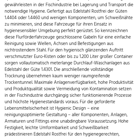
gewährleisten in der Fischindustrie bei Lagerung und Transport die
notwendige Hygiene. Gefertigt aus Edelstahl Rostfrei der Güten
1.4404 oder 1.4460 und wenigen Komponenten, um Schweißnähte
zu minimieren, sind diese Fahrzeuge für ihren Einsatz in
hygienesensibler Umgebung perfekt gerüstet. So kennzeichnen
diese Flurförderfahrzeuge geschlossene Gabeln für eine einfache
Reinigung sowie Wellen, Achsen und Befestigungen aus
nichtrostendem Stahl. Für den hygienisch glänzenden Auftritt
verschmutzter Euro-Kisten oder bis zu 1.200 Liter großer Container
sorgen vollautomatisch meterlange Durchlauf-Waschanlagen aus
Edelstahl der Güte 1.4301. Die anschließende vollständige
Trocknung übernehmen kaum weniger raumgreifende
Trockentunnel. Maximale Anlagenverfügbarkeit, hohe Produktivität
und Produktqualität sowie Vermeidung von Kontamination setzen
in der Fischindustrie durchgängig sicher funktionierende Prozesse
und höchste Hygienestandards voraus. Für die geforderte
Lebensmittelsicherheit ist Hygienic Design – eine
reinigungsoptimierte Gestaltung – aller Komponenten, Anlagen,
Armaturen und Fittings eine unabdingbare Voraussetzung. Hohe
Festigkeit, leichte Umformbarkeit und Schweißbarkeit
prädestinieren Edelstahl Rostfrei für den hygienegerechten,