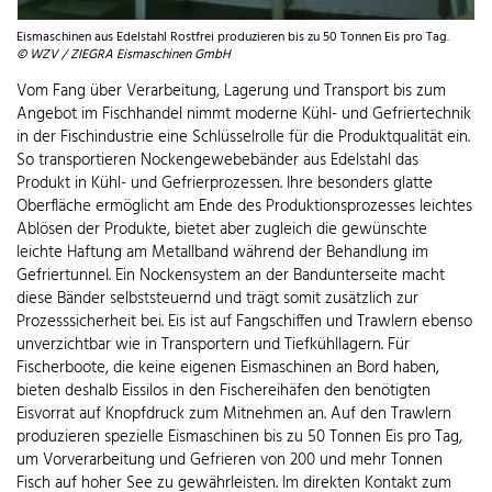
Eismaschinen aus Edelstahl Rostfrei produzieren bis zu 50 Tonnen Eis pro Tag.
© WZV / ZIEGRA Eismaschinen GmbH
Vom Fang über Verarbeitung, Lagerung und Transport bis zum
Angebot im Fischhandel nimmt moderne Kühl- und Gefriertechnik
in der Fischindustrie eine Schlüsselrolle für die Produktqualität ein.
So transportieren Nockengewebebänder aus Edelstahl das
Produkt in Kühl- und Gefrierprozessen. Ihre besonders glatte
Oberfläche ermöglicht am Ende des Produktionsprozesses leichtes
Ablösen der Produkte, bietet aber zugleich die gewünschte
leichte Haftung am Metallband während der Behandlung im
Gefriertunnel. Ein Nockensystem an der Bandunterseite macht
diese Bänder selbststeuernd und trägt somit zusätzlich zur
Prozesssicherheit bei. Eis ist auf Fangschiffen und Trawlern ebenso
unverzichtbar wie in Transportern und Tiefkühllagern. Für
Fischerboote, die keine eigenen Eismaschinen an Bord haben,
bieten deshalb Eissilos in den Fischereihäfen den benötigten
Eisvorrat auf Knopfdruck zum Mitnehmen an. Auf den Trawlern
produzieren spezielle Eismaschinen bis zu 50 Tonnen Eis pro Tag,
um Vorverarbeitung und Gefrieren von 200 und mehr Tonnen
Fisch auf hoher See zu gewährleisten. Im direkten Kontakt zum