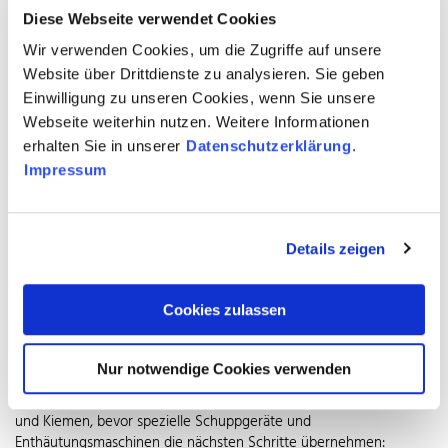
Diese Webseite verwendet Cookies
Wir verwenden Cookies, um die Zugriffe auf unsere
Website über Drittdienste zu analysieren. Sie geben
Einwilligung zu unseren Cookies, wenn Sie unsere
Webseite weiterhin nutzen. Weitere Informationen
erhalten Sie in unserer
Datenschutzerklärung
.
Impressum
Details zeigen
Die glatte Oberfläche des Nockengewebebandes aus Edelstahl ermöglicht
leichtes Ablösen des Produktes am Ende des Produktionsprozesses.
© WZV / GKD
Cookies zulassen
Große Fischfabriken – zu Wasser wie zu Lande – verarbeiten die
gigantischen Stückzahlen in hohem Tempo und mit
Nur notwendige Cookies verwenden
ausgeklügelten Prozessen. Schlachtmaschinen aus Edelstahl
Rostfrei entnehmen pro Stunde bis zu 3.000 Fischen Eingeweide
und Kiemen, bevor spezielle Schuppgeräte und
Enthäutungsmaschinen die nächsten Schritte übernehmen: