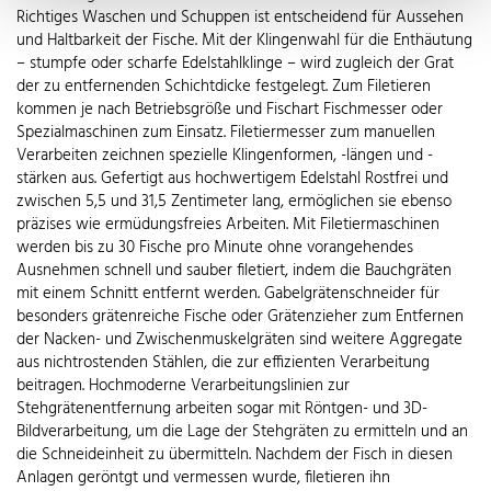
Richtiges Waschen und Schuppen ist entscheidend für Aussehen
und Haltbarkeit der Fische. Mit der Klingenwahl für die Enthäutung
– stumpfe oder scharfe Edelstahlklinge – wird zugleich der Grat
der zu entfernenden Schichtdicke festgelegt. Zum Filetieren
kommen je nach Betriebsgröße und Fischart Fischmesser oder
Spezialmaschinen zum Einsatz. Filetiermesser zum manuellen
Verarbeiten zeichnen spezielle Klingenformen, -längen und -
stärken aus. Gefertigt aus hochwertigem Edelstahl Rostfrei und
zwischen 5,5 und 31,5 Zentimeter lang, ermöglichen sie ebenso
präzises wie ermüdungsfreies Arbeiten. Mit Filetiermaschinen
werden bis zu 30 Fische pro Minute ohne vorangehendes
Ausnehmen schnell und sauber filetiert, indem die Bauchgräten
mit einem Schnitt entfernt werden. Gabelgrätenschneider für
besonders grätenreiche Fische oder Grätenzieher zum Entfernen
der Nacken- und Zwischenmuskelgräten sind weitere Aggregate
aus nichtrostenden Stählen, die zur effizienten Verarbeitung
beitragen. Hochmoderne Verarbeitungslinien zur
Stehgrätenentfernung arbeiten sogar mit Röntgen- und 3D-
Bildverarbeitung, um die Lage der Stehgräten zu ermitteln und an
die Schneideinheit zu übermitteln. Nachdem der Fisch in diesen
Anlagen geröntgt und vermessen wurde, filetieren ihn