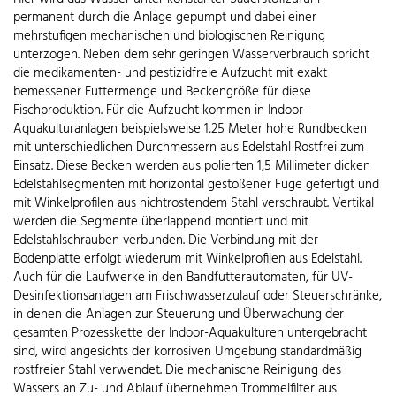
permanent durch die Anlage gepumpt und dabei einer
mehrstufigen mechanischen und biologischen Reinigung
unterzogen. Neben dem sehr geringen Wasserverbrauch spricht
die medikamenten- und pestizidfreie Aufzucht mit exakt
bemessener Futtermenge und Beckengröße für diese
Fischproduktion. Für die Aufzucht kommen in Indoor-
Aquakulturanlagen beispielsweise 1,25 Meter hohe Rundbecken
mit unterschiedlichen Durchmessern aus Edelstahl Rostfrei zum
Einsatz. Diese Becken werden aus polierten 1,5 Millimeter dicken
Edelstahlsegmenten mit horizontal gestoßener Fuge gefertigt und
mit Winkelprofilen aus nichtrostendem Stahl verschraubt. Vertikal
werden die Segmente überlappend montiert und mit
Edelstahlschrauben verbunden. Die Verbindung mit der
Bodenplatte erfolgt wiederum mit Winkelprofilen aus Edelstahl.
Auch für die Laufwerke in den Bandfutterautomaten, für UV-
Desinfektionsanlagen am Frischwasserzulauf oder Steuerschränke,
in denen die Anlagen zur Steuerung und Überwachung der
gesamten Prozesskette der Indoor-Aquakulturen untergebracht
sind, wird angesichts der korrosiven Umgebung standardmäßig
rostfreier Stahl verwendet. Die mechanische Reinigung des
Wassers an Zu- und Ablauf übernehmen Trommelfilter aus