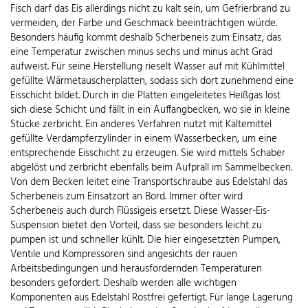
Fisch darf das Eis allerdings nicht zu kalt sein, um Gefrierbrand zu
vermeiden, der Farbe und Geschmack beeinträchtigen würde.
Besonders häufig kommt deshalb Scherbeneis zum Einsatz, das
eine Temperatur zwischen minus sechs und minus acht Grad
aufweist. Für seine Herstellung rieselt Wasser auf mit Kühlmittel
gefüllte Wärmetauscherplatten, sodass sich dort zunehmend eine
Eisschicht bildet. Durch in die Platten eingeleitetes Heißgas löst
sich diese Schicht und fällt in ein Auffangbecken, wo sie in kleine
Stücke zerbricht. Ein anderes Verfahren nutzt mit Kältemittel
gefüllte Verdampferzylinder in einem Wasserbecken, um eine
entsprechende Eisschicht zu erzeugen. Sie wird mittels Schaber
abgelöst und zerbricht ebenfalls beim Aufprall im Sammelbecken.
Von dem Becken leitet eine Transportschraube aus Edelstahl das
Scherbeneis zum Einsatzort an Bord. Immer öfter wird
Scherbeneis auch durch Flüssigeis ersetzt. Diese Wasser-Eis-
Suspension bietet den Vorteil, dass sie besonders leicht zu
pumpen ist und schneller kühlt. Die hier eingesetzten Pumpen,
Ventile und Kompressoren sind angesichts der rauen
Arbeitsbedingungen und herausfordernden Temperaturen
besonders gefordert. Deshalb werden alle wichtigen
Komponenten aus Edelstahl Rostfrei gefertigt. Für lange Lagerung