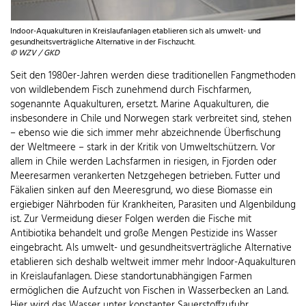
Indoor-Aquakulturen in Kreislaufanlagen etablieren sich als umwelt- und
gesundheitsverträgliche Alternative in der Fischzucht.
© WZV / GKD
Seit den 1980er-Jahren werden diese traditionellen Fangmethoden
von wildlebendem Fisch zunehmend durch Fischfarmen,
sogenannte Aquakulturen, ersetzt. Marine Aquakulturen, die
insbesondere in Chile und Norwegen stark verbreitet sind, stehen
– ebenso wie die sich immer mehr abzeichnende Überfischung
der Weltmeere – stark in der Kritik von Umweltschützern. Vor
allem in Chile werden Lachsfarmen in riesigen, in Fjorden oder
Meeresarmen verankerten Netzgehegen betrieben. Futter und
Fäkalien sinken auf den Meeresgrund, wo diese Biomasse ein
ergiebiger Nährboden für Krankheiten, Parasiten und Algenbildung
ist. Zur Vermeidung dieser Folgen werden die Fische mit
Antibiotika behandelt und große Mengen Pestizide ins Wasser
eingebracht. Als umwelt- und gesundheitsverträgliche Alternative
etablieren sich deshalb weltweit immer mehr Indoor-Aquakulturen
in Kreislaufanlagen. Diese standortunabhängigen Farmen
ermöglichen die Aufzucht von Fischen in Wasserbecken an Land.
Hier wird das Wasser unter konstanter Sauerstoffzufuhr