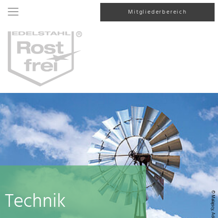
Mitgliederbereich
Technik
© Malajscy, AdobeStock