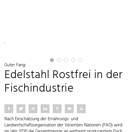
sch
ln.
ann
Guter Fang:
Edelstahl Rostfrei in der
Fischindustrie
Nach Einschätzung der Ernährungs- und
Landwirtschaftsorganisation der Vereinten Nationen (FAO) wird
im Jahr 2030 die Gesamtmenge an weltweit produziertem Fisch