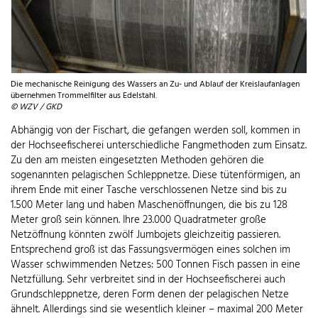
Die mechanische Reinigung des Wassers an Zu- und Ablauf der Kreislaufanlagen
übernehmen Trommelfilter aus Edelstahl.
© WZV / GKD
Abhängig von der Fischart, die gefangen werden soll, kommen in
der Hochseefischerei unterschiedliche Fangmethoden zum Einsatz.
Zu den am meisten eingesetzten Methoden gehören die
sogenannten pelagischen Schleppnetze. Diese tütenförmigen, an
ihrem Ende mit einer Tasche verschlossenen Netze sind bis zu
1.500 Meter lang und haben Maschenöffnungen, die bis zu 128
Meter groß sein können. Ihre 23.000 Quadratmeter große
Netzöffnung könnten zwölf Jumbojets gleichzeitig passieren.
Entsprechend groß ist das Fassungsvermögen eines solchen im
Wasser schwimmenden Netzes: 500 Tonnen Fisch passen in eine
Netzfüllung. Sehr verbreitet sind in der Hochseefischerei auch
Grundschleppnetze, deren Form denen der pelagischen Netze
ähnelt. Allerdings sind sie wesentlich kleiner – maximal 200 Meter