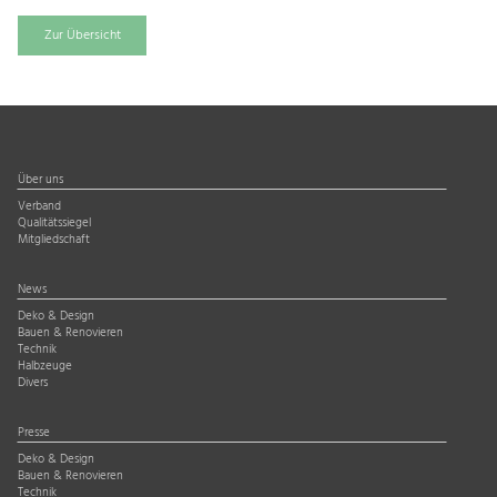
Zur Übersicht
Über uns
Verband
Qualitätssiegel
Mitgliedschaft
News
Deko & Design
Bauen & Renovieren
Technik
Halbzeuge
Divers
Presse
Deko & Design
Bauen & Renovieren
Technik