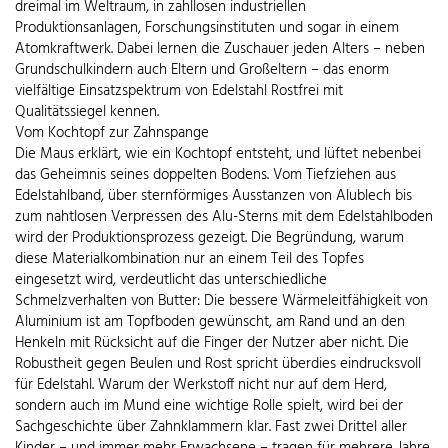
dreimal im Weltraum, in zahllosen industriellen
Produktionsanlagen, Forschungsinstituten und sogar in einem
Atomkraftwerk. Dabei lernen die Zuschauer jeden Alters – neben
Grundschulkindern auch Eltern und Großeltern – das enorm
vielfältige Einsatzspektrum von Edelstahl Rostfrei mit
Qualitätssiegel kennen.
Vom Kochtopf zur Zahnspange
Die Maus erklärt, wie ein Kochtopf entsteht, und lüftet nebenbei
das Geheimnis seines doppelten Bodens. Vom Tiefziehen aus
Edelstahlband, über sternförmiges Ausstanzen von Alublech bis
zum nahtlosen Verpressen des Alu-Sterns mit dem Edelstahlboden
wird der Produktionsprozess gezeigt. Die Begründung, warum
diese Materialkombination nur an einem Teil des Topfes
eingesetzt wird, verdeutlicht das unterschiedliche
Schmelzverhalten von Butter: Die bessere Wärmeleitfähigkeit von
Aluminium ist am Topfboden gewünscht, am Rand und an den
Henkeln mit Rücksicht auf die Finger der Nutzer aber nicht. Die
Robustheit gegen Beulen und Rost spricht überdies eindrucksvoll
für Edelstahl. Warum der Werkstoff nicht nur auf dem Herd,
sondern auch im Mund eine wichtige Rolle spielt, wird bei der
Sachgeschichte über Zahnklammern klar. Fast zwei Drittel aller
Kinder – und immer mehr Erwachsene – tragen für mehrere Jahre