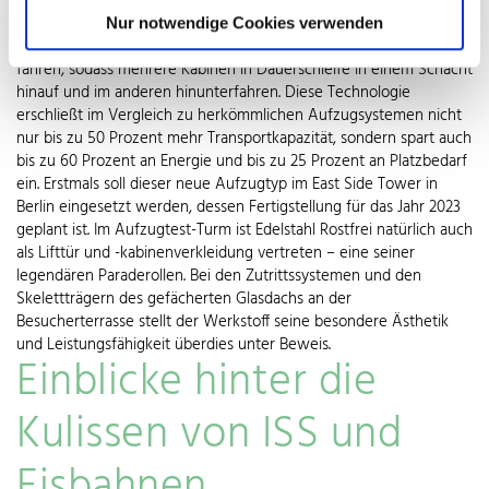
der erste kabellose Aufzug der Welt. Er wird mit Elektromagneten
statt Seilen bewegt und rast mit einer Geschwindigkeit von bis zu
Nur notwendige Cookies verwenden
18 Metern pro Sekunde auf- oder abwärts. Auch seitwärts kann er
fahren, sodass mehrere Kabinen in Dauerschleife in einem Schacht
hinauf und im anderen hinunterfahren. Diese Technologie
erschließt im Vergleich zu herkömmlichen Aufzugsystemen nicht
nur bis zu 50 Prozent mehr Transportkapazität, sondern spart auch
bis zu 60 Prozent an Energie und bis zu 25 Prozent an Platzbedarf
ein. Erstmals soll dieser neue Aufzugtyp im East Side Tower in
Berlin eingesetzt werden, dessen Fertigstellung für das Jahr 2023
geplant ist. Im Aufzugtest-Turm ist Edelstahl Rostfrei natürlich auch
als Lifttür und -kabinenverkleidung vertreten – eine seiner
legendären Paraderollen. Bei den Zutrittssystemen und den
Skelettträgern des gefächerten Glasdachs an der
Besucherterrasse stellt der Werkstoff seine besondere Ästhetik
und Leistungsfähigkeit überdies unter Beweis.
Einblicke hinter die
Kulissen von ISS und
Eisbahnen