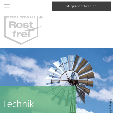
Mitgliederbereich
Technik
© Malajscy, AdobeStock