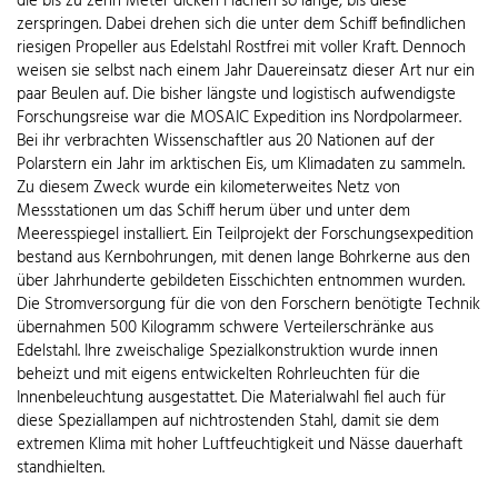
die bis zu zehn Meter dicken Flächen so lange, bis diese
zerspringen. Dabei drehen sich die unter dem Schiff befindlichen
riesigen Propeller aus Edelstahl Rostfrei mit voller Kraft. Dennoch
weisen sie selbst nach einem Jahr Dauereinsatz dieser Art nur ein
paar Beulen auf. Die bisher längste und logistisch aufwendigste
Forschungsreise war die MOSAIC Expedition ins Nordpolarmeer.
Bei ihr verbrachten Wissenschaftler aus 20 Nationen auf der
Polarstern ein Jahr im arktischen Eis, um Klimadaten zu sammeln.
Zu diesem Zweck wurde ein kilometerweites Netz von
Messstationen um das Schiff herum über und unter dem
Meeresspiegel installiert. Ein Teilprojekt der Forschungsexpedition
bestand aus Kernbohrungen, mit denen lange Bohrkerne aus den
über Jahrhunderte gebildeten Eisschichten entnommen wurden.
Die Stromversorgung für die von den Forschern benötigte Technik
übernahmen 500 Kilogramm schwere Verteilerschränke aus
Edelstahl. Ihre zweischalige Spezialkonstruktion wurde innen
beheizt und mit eigens entwickelten Rohrleuchten für die
Innenbeleuchtung ausgestattet. Die Materialwahl fiel auch für
diese Speziallampen auf nichtrostenden Stahl, damit sie dem
extremen Klima mit hoher Luftfeuchtigkeit und Nässe dauerhaft
standhielten.