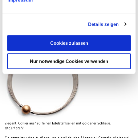
Materialfarbe liegt aber auch die Technik des
Ionenplattierens stark im Trend. Sie lässt Edelstahlschmuck
in allen angesagten Farbnuancen der Mode schimmern.
Stilsichere Hingucker sind auch Kombinationen mit
Kautschuk oder Holz.
Details zeigen
Hart und zart
Cookies zulassen
Nur notwendige Cookies verwenden
Elegant: Collier aus 130 feinen Edelstahlseilen mit goldener Schließe.
© Carl Stahl