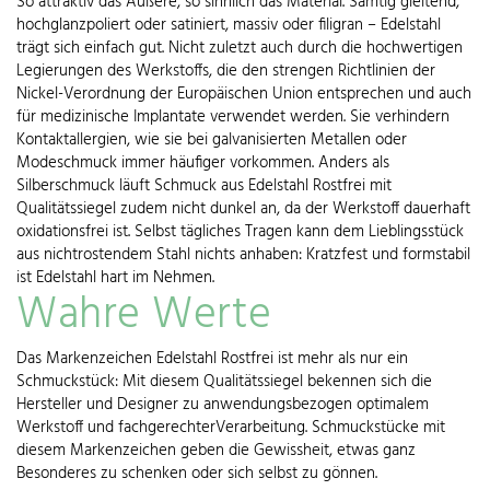
So attraktiv das Äußere, so sinnlich das Material. Samtig gleitend,
hochglanzpoliert oder satiniert, massiv oder filigran – Edelstahl
trägt sich einfach gut. Nicht zuletzt auch durch die hochwertigen
Legierungen des Werkstoffs, die den strengen Richtlinien der
Nickel-Verordnung der Europäischen Union entsprechen und auch
für medizinische Implantate verwendet werden. Sie verhindern
Kontaktallergien, wie sie bei galvanisierten Metallen oder
Modeschmuck immer häufiger vorkommen. Anders als
Silberschmuck läuft Schmuck aus Edelstahl Rostfrei mit
Qualitätssiegel zudem nicht dunkel an, da der Werkstoff dauerhaft
oxidationsfrei ist. Selbst tägliches Tragen kann dem Lieblingsstück
aus nichtrostendem Stahl nichts anhaben: Kratzfest und formstabil
ist Edelstahl hart im Nehmen.
Wahre Werte
Das Markenzeichen Edelstahl Rostfrei ist mehr als nur ein
Schmuckstück: Mit diesem Qualitätssiegel bekennen sich die
Hersteller und Designer zu anwendungsbezogen optimalem
Werkstoff und fachgerechterVerarbeitung. Schmuckstücke mit
diesem Markenzeichen geben die Gewissheit, etwas ganz
Besonderes zu schenken oder sich selbst zu gönnen.