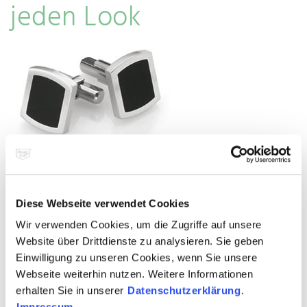
jeden Look
Sicherer Halt: Manschettenknöpfe aus Edelstahl Rostfrei mit High Tech-
Keramikeinlage.
© TeNo
Diese Webseite verwendet Cookies
Dabei ist Edelstahl wunderbar wandelbar: Ob sportiv,
Wir verwenden Cookies, um die Zugriffe auf unsere
feminin oder maskulin, klassisch oder avantgardistisch – zu
jedem Anlass und jedem Style setzen Individualisten mit
Website über Drittdienste zu analysieren. Sie geben
dem stählernen Trend-Schmuck starke Akzente. Pretiosen
Einwilligung zu unseren Cookies, wenn Sie unsere
aus Edelstahl Rostfrei vermitteln zwischen klassischer
Goldschmiedekunst und den Ansprüchen an modernes
Webseite weiterhin nutzen. Weitere Informationen
Schmuckdesign. Grafische Strenge mit klaren Formen und
erhalten Sie in unserer
Datenschutzerklärung
.
prägnanten Design-Zitaten steht bei Ringen, Arm- oder
Halsreifen hoch im Kurs. Neben der ursprünglichen
Impressum