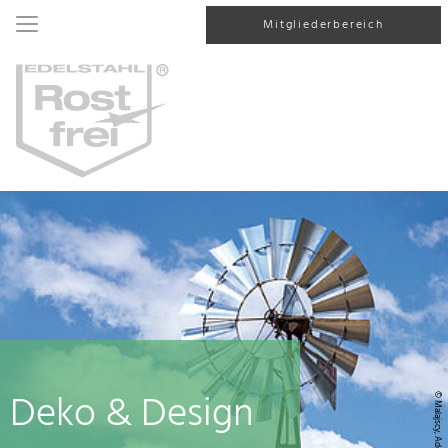
Mitgliederbereich
Deko & Design
© Malajscy, AdobeStock