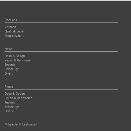
Über uns
Verband
Qualitätssiegel
Mitgliedschaft
News
Deko & Design
Bauen & Renovieren
Technik
Halbzeuge
Divers
Presse
Deko & Design
Bauen & Renovieren
Technik
Halbzeuge
Divers
Mitglieder & Leistungen