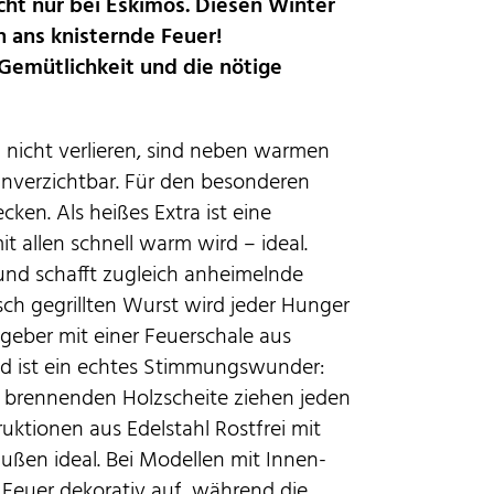
icht nur bei Eskimos. Diesen Winter
n ans knisternde Feuer!
 Gemütlichkeit und die nötige
 nicht verlieren, sind neben warmen
verzichtbar. Für den besonderen
ken. Als heißes Extra ist eine
 allen schnell warm wird – ideal.
und schafft zugleich anheimelnde
ch gegrillten Wurst wird jeder Hunger
stgeber mit einer Feuerschale aus
und ist ein echtes Stimmungswunder:
 brennenden Holzscheite ziehen jeden
uktionen aus Edelstahl Rostfrei mit
raußen ideal. Bei Modellen mit Innen-
Feuer dekorativ auf, während die