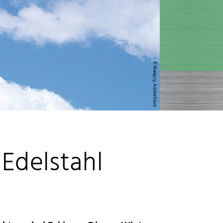
© Malajscy, AdobeStock
Edelstahl