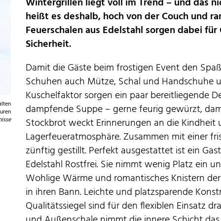
Wintergrillen liegt voll im Trend – und das n
heißt es deshalb, hoch von der Couch und ra
Feuerschalen aus Edelstahl sorgen dabei für
Sicherheit.
Damit die Gäste beim frostigen Event den Spaß
Schuhen auch Mütze, Schal und Handschuhe un
Kuschelfaktor sorgen ein paar bereitliegende Dec
alten
dampfende Suppe – gerne feurig gewürzt, damit
uren
nisse
Stockbrot weckt Erinnerungen an die Kindheit 
Lagerfeueratmosphäre. Zusammen mit einer fris
zünftig gestillt. Perfekt ausgestattet ist ein Ga
Edelstahl Rostfrei. Sie nimmt wenig Platz ein 
Wohlige Wärme und romantisches Knistern der
in ihren Bann. Leichte und platzsparende Konstr
Qualitätssiegel sind für den flexiblen Einsatz d
und Außenschale nimmt die innere Schicht das 