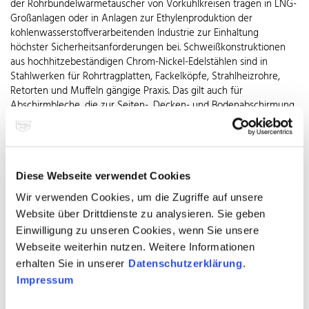
der Rohrbündelwärmetauscher von Vorkühlkreisen tragen in LNG-
Großanlagen oder in Anlagen zur Ethylenproduktion der
kohlenwasserstoffverarbeitenden Industrie zur Einhaltung
höchster Sicherheitsanforderungen bei. Schweißkonstruktionen
aus hochhitzebeständigen Chrom-Nickel-Edelstählen sind in
Stahlwerken für Rohrtragplatten, Fackelköpfe, Strahlheizrohre,
Retorten und Muffeln gängige Praxis. Das gilt auch für
Abschirmbleche, die zur Seiten-, Decken- und Bodenabschirmung
der bis zu 2.800 Grad Celsius heißen Hochtemperaturöfen
eingesetzt werden. Sie müssen nicht nur hitzefest, sondern auch
besonders formstabil sein.
Etabliert vom
Diese Webseite verwendet Cookies
Wir verwenden Cookies, um die Zugriffe auf unsere
Dampferzeuger bis zum
Website über Drittdienste zu analysieren. Sie geben
Einwilligung zu unseren Cookies, wenn Sie unsere
Reaktionskessel
Webseite weiterhin nutzen. Weitere Informationen
erhalten Sie in unserer
Datenschutzerklärung
.
Impressum