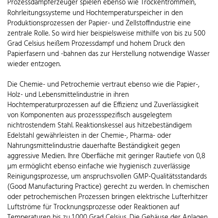
Prozessdampferzeuger spielen ebenso wie Trockentrommeln,
Rohrleitungssysteme und Hochtemperaturspeicher
in den
Produktionsprozessen der Papier- und Zellstoffindustrie eine
zentrale Rolle. So wird hier beispielsweise mithilfe von bis zu 500
Grad Celsius heißem Prozessdampf und hohem Druck den
Papierfasern und -bahnen das zur Herstellung notwendige Wasser
wieder entzogen.
Die Chemie- und Petrochemie vertraut ebenso wie die Papier-,
Holz- und Lebensmittelindustrie in ihren
Hochtemperaturprozessen auf die Effizienz und Zuverlässigkeit
von Komponenten aus prozessspezifisch ausgelegtem
nichtrostendem Stahl. Reaktionskessel aus hitzebeständigem
Edelstahl gewährleisten in der Chemie-, Pharma- oder
Nahrungsmittelindustrie dauerhafte Beständigkeit gegen
aggressive Medien. Ihre Oberfläche mit geringer Rautiefe von 0,8
µm ermöglicht ebenso einfache wie hygienisch zuverlässige
Reinigungsprozesse, um anspruchsvollen GMP-Qualitätsstandards
(Good Manufacturing Practice) gerecht zu werden. In chemischen
oder petrochemischen Prozessen bringen elektrische Lufterhitzer
Luftströme für Trocknungsprozesse oder Reaktionen auf
Temperaturen bis zu 1.000 Grad Celsius. Die Gehäuse der Anlagen,