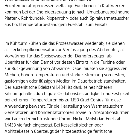
Hochtemperaturprozessen vielfältige Funktionen. In Kraftwerken
kommen bei der Energieerzeugung je nach Umgebungsbedingung
Platten-, Rohrbündel-, Rippenrohr- oder auch Spiralwärmetauscher
aus hochtemperaturbeständigem Edelstahl zum Einsatz.
Im Kühlturm kühlen sie das Prozesswasser wieder ab, sie dienen
als Leckdampfkondensator zur Verflüssigung des Abdampfes, als
Vorwärmer für das Speisewasser der Dampferzeuger, als
Überhitzer für den Dampf vor dessen Eintritt in die Turbine oder
zur Rückgewinnung von Abwärme. Dabei müssen sie aggressiven
Medien, hohen Temperaturen und starker Strömung von festen,
gasförmigen oder flüssigen Medien im Dauerbetrieb standhalten.
Der austenitische Edelstahl 1.4841 ist dank seines höheren
Siliziumgehaltes durch gute Oxidationsbeständigkeit und Festigkeit
bei extremen Temperaturen bis zu 1.150 Grad Celsius für diese
Anwendung bewährt. Für die Herstellung von Wärmetauschern,
Generatoren und Kondensatorrohren sowie in Absorptionstürmen
wird auch der nichtrostende Chrom-Nickel-Molybdän-Edelstahl
1.4438 vielfach eingesetzt. Bei Kesselleitblechen oder
Abhitzekesseln überzeugt der hitzebeständige ferritische