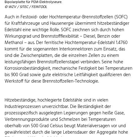
Bipolarplatte für PEM-Elektrolyseure.
© WZV / SITEC / FEINTOOL
Auch in Festoxid- oder Hochtemperatur-Brennstoffzellen (SOFC)
für Kraftfahrzeuge und Hausenergie übernimmt hitzebeständiger
Edelstahl eine wichtige Rolle. SOFC zeichnen sich durch hohen
Wirkungsgrad und Brennstoffflexibilität – Diesel, Benzin oder
Methanol – aus. Der ferritische Hochtemperatur-Edelstahl 1.4760
kommt für die sogenannten Interkonnektoren zum Einsatz, das
sind die Zwischenplatten, die die einzelnen Zellen zu einem
leistungsfähigen Brennstoffzellenstapel verbinden. Seine hohe
Korrosionsbeständigkeit, mechanische Festigkeit bei Temperaturen
bis 900 Grad sowie gute elektrische Leitfähigkeit qualifizieren den
Werkstoff für diese Brennstoffzellen-Technologie.
Hitzebeständige, hochlegierte Edelstähle sind in vielen
Industrieprozessen unverzichtbar. Die Beständigkeit der
prozessspezifisch ausgelegten Legierungen gegen heiße Gase,
Verbrennungsprodukte und Schmelzen bei Temperaturen
oberhalb von 500 Grad Celsius beugt Materialversagen vor und
gewährleistet durch die lange Lebensdauer der Aggregate hohe