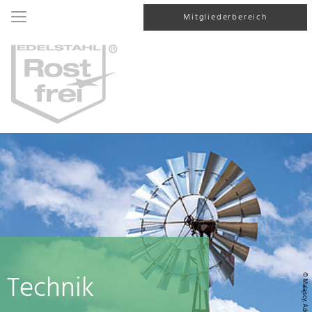
Mitgliederbereich
Technik
© Malajscy, AdobeStock