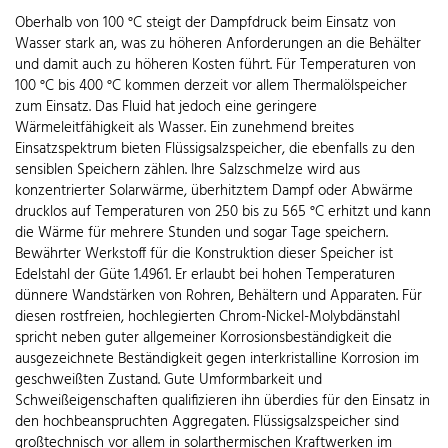
Oberhalb von 100 °C steigt der Dampfdruck beim Einsatz von
Wasser stark an, was zu höheren Anforderungen an die Behälter
und damit auch zu höheren Kosten führt. Für Temperaturen von
100 °C bis 400 °C kommen derzeit vor allem Thermalölspeicher
zum Einsatz. Das Fluid hat jedoch eine geringere
Wärmeleitfähigkeit als Wasser. Ein zunehmend breites
Einsatzspektrum bieten Flüssigsalzspeicher, die ebenfalls zu den
sensiblen Speichern zählen. Ihre Salzschmelze wird aus
konzentrierter Solarwärme, überhitztem Dampf oder Abwärme
drucklos auf Temperaturen von 250 bis zu 565 °C erhitzt und kann
die Wärme für mehrere Stunden und sogar Tage speichern.
Bewährter Werkstoff für die Konstruktion dieser Speicher ist
Edelstahl der Güte 1.4961. Er erlaubt bei hohen Temperaturen
dünnere Wandstärken von Rohren, Behältern und Apparaten. Für
diesen rostfreien, hochlegierten Chrom-Nickel-Molybdänstahl
spricht neben guter allgemeiner Korrosionsbeständigkeit die
ausgezeichnete Beständigkeit gegen interkristalline Korrosion im
geschweißten Zustand. Gute Umformbarkeit und
Schweißeigenschaften qualifizieren ihn überdies für den Einsatz in
den hochbeanspruchten Aggregaten. Flüssigsalzspeicher sind
großtechnisch vor allem in solarthermischen Kraftwerken im