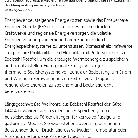
durch Druck, aggressive Medien, Temperatur oder Vibration, die in Prozessen mit
Hochtemperaturspeichern typisch sind.
© WZV/Sani-Flex
Energiewende, steigende Energiekosten sowie das Erneuerbare
Energien Gesetz (EEG) erhöhen den Handlungsdruck für
Kraftwerke und regionale Energieversorger, die volatile
Energieerzeugung von erneuerbaren Energien durch
Energiespeichersysteme zu unterstützen. Biomasseheizkraftwerke
steigern ihre Profitabilität und Flexibilität mit Pufferspeichern aus
Edelstahl Rostfrei, um die erzeugte Wärmeenergie zu speichern
und bereitzustellen. Für regionale Energieversorger sind
thermische Speichersysteme von zentraler Bedeutung, um Strom
und Wärme in Fernwärmenetzen zeitlich zu entkoppeln,
regenerative Energien zu speichern und bedarfsgerecht
bereitzustellen.
Längsgeschweißte Wellrohre aus Edelstahl Rostfrei der Güte
1.4404 bewähren sich in vielen dieser Speichersysteme
beispielsweise als Förderleitungen für korrosive flüssige und
gasförmige Medien. Sie widerstehen zuverlässig den hohen
Belastungen durch Druck, aggressive Medien, Temperatur oder
Vibration, die für diese Prozesse typisch sind.