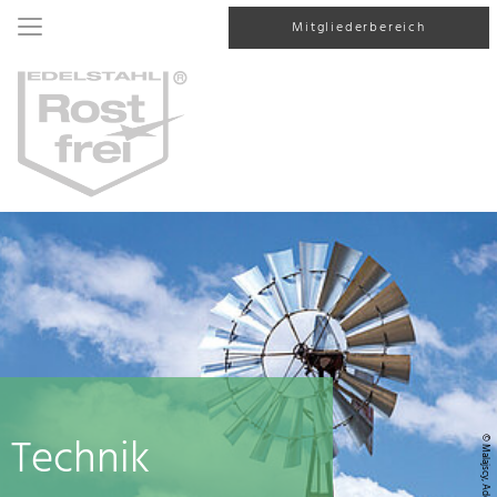
Mitgliederbereich
Technik
© Malajscy, AdobeStock