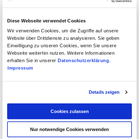
Diese Webseite verwendet Cookies
Wir verwenden Cookies, um die Zugriffe auf unsere
Website über Drittdienste zu analysieren. Sie geben
Einwilligung zu unseren Cookies, wenn Sie unsere
Webseite weiterhin nutzen. Weitere Informationen
erhalten Sie in unserer
Datenschutzerklärung
.
Impressum
Mechanische Belastung, hohe Temperaturen sowie Korrosivität der eingesetzten
Wärmeträger und Speichermedien stellen hohe Anforderungen an die in den
Speicherkonstruktionen eingesetzten Werkstoffe.
© Viessmann
Details zeigen
Latente Wärmespeicher
nutzen Phasenwechselmaterialien
(Phase Change Materials, PCM), um Energie zu speichern. Durch
Änderung ihres Aggregatzustands – in der Regel zwischen flüssig
Cookies zulassen
und fest – erfolgt die Energieaufnahme und -abgabe nahezu
isotherm. Ihre Speicherkapazität wird durch das gewählte
Speichermedium und -volumen bestimmt. Einige
Nur notwendige Cookies verwenden
Phasenwechselmaterialien haben Schmelztemperaturen von weit