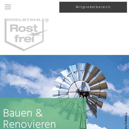
Mitgliederbereich
Bauen &
© Malajscy, AdobeStock
Renovieren