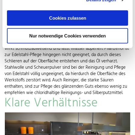
gegenüber Kratzern und Beschädigungen aller Art und bietet
Ablagerungen deshalb keine Chance. Wenn die
Edelstahloberfläche von Kühlschrank & Co. regelmäßig mit einer
Cookies zulassen
Politur, wie sie auch für die Chrompflege am Auto verwendet
wird, oder einer speziellen Edelstahlpflegelotion behandelt wird,
gehört auch das Problem der Fingerabdrücke und Fettstreifen der
Nur notwendige Cookies verwenden
Vergangenheit an. Der durch die Lotion entstehende Schutzfilm
wirkt schmutzabweisend und lässt Wasser abperlen. Pflanzenöl ist
zur Edelstahl-Pflege hingegen nicht geeignet, da durch dieses
Schlieren auf der Oberfläche entstehen und das Öl verharzt.
Stahlwolle und Scheuerpulver sind bei der Reinigung und Pflege
von Edelstahl völlig ungeeignet, da hierdurch die Oberfläche des
Werkstoffs zerstört wird. Auch Reiniger, die starke Säuren
enthalten, sind zur Pflege des glänzenden Guts ebenso wenig zu
empfehlen wie chloridhaltige Reinigungs- und Silberputzmittel.
Klare Verhältnisse