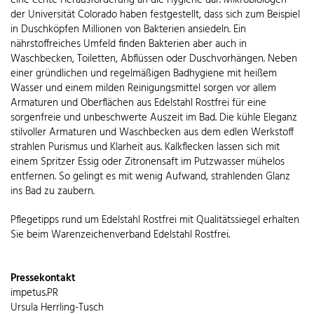
eine echte Herausforderung an die Hygiene dar. Mikrobiologen
der Universität Colorado haben festgestellt, dass sich zum Beispiel
in Duschköpfen Millionen von Bakterien ansiedeln. Ein
nährstoffreiches Umfeld finden Bakterien aber auch in
Waschbecken, Toiletten, Abflüssen oder Duschvorhängen. Neben
einer gründlichen und regelmäßigen Badhygiene mit heißem
Wasser und einem milden Reinigungsmittel sorgen vor allem
Armaturen und Oberflächen aus Edelstahl Rostfrei für eine
sorgenfreie und unbeschwerte Auszeit im Bad. Die kühle Eleganz
stilvoller Armaturen und Waschbecken aus dem edlen Werkstoff
strahlen Purismus und Klarheit aus. Kalkflecken lassen sich mit
einem Spritzer Essig oder Zitronensaft im Putzwasser mühelos
entfernen. So gelingt es mit wenig Aufwand, strahlenden Glanz
ins Bad zu zaubern.
Pflegetipps rund um Edelstahl Rostfrei mit Qualitätssiegel erhalten
Sie beim Warenzeichenverband Edelstahl Rostfrei.
Pressekontakt
impetus.PR
Ursula Herrling-Tusch