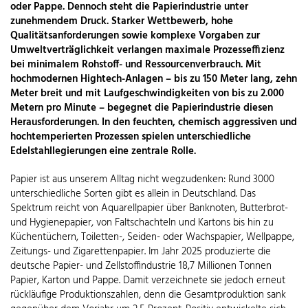
oder Pappe. Dennoch steht die Papierindustrie unter
zunehmendem Druck. Starker Wettbewerb, hohe
Qualitätsanforderungen sowie komplexe Vorgaben zur
Umweltverträglichkeit verlangen maximale Prozesseffizienz
bei minimalem Rohstoff- und Ressourcenverbrauch. Mit
hochmodernen Hightech-Anlagen – bis zu 150 Meter lang, zehn
Meter breit und mit Laufgeschwindigkeiten von bis zu 2.000
Metern pro Minute – begegnet die Papierindustrie diesen
Herausforderungen. In den feuchten, chemisch aggressiven und
hochtemperierten Prozessen spielen unterschiedliche
Edelstahllegierungen eine zentrale Rolle.
Papier ist aus unserem Alltag nicht wegzudenken: Rund 3000
unterschiedliche Sorten gibt es allein in Deutschland. Das
Spektrum reicht von Aquarellpapier über Banknoten, Butterbrot-
und Hygienepapier, von Faltschachteln und Kartons bis hin zu
Küchentüchern, Toiletten-, Seiden- oder Wachspapier, Wellpappe,
Zeitungs- und Zigarettenpapier. Im Jahr 2025 produzierte die
deutsche Papier- und Zellstoffindustrie 18,7 Millionen Tonnen
Papier, Karton und Pappe. Damit verzeichnete sie jedoch erneut
rückläufige Produktionszahlen, denn die Gesamtproduktion sank