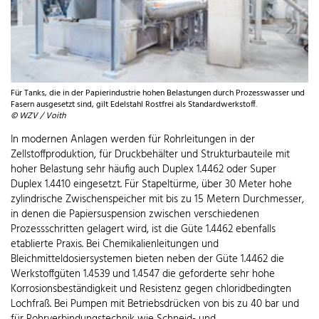
Für Tanks, die in der Papierindustrie hohen Belastungen durch Prozesswasser und
Fasern ausgesetzt sind, gilt Edelstahl Rostfrei als Standardwerkstoff.
© WZV / Voith
In modernen Anlagen werden für Rohrleitungen in der
Zellstoffproduktion, für Druckbehälter und Strukturbauteile mit
hoher Belastung sehr häufig auch Duplex 1.4462 oder Super
Duplex 1.4410 eingesetzt. Für Stapeltürme, über 30 Meter hohe
zylindrische Zwischenspeicher mit bis zu 15 Metern Durchmesser,
in denen die Papiersuspension zwischen verschiedenen
Prozessschritten gelagert wird, ist die Güte 1.4462 ebenfalls
etablierte Praxis. Bei Chemikalienleitungen und
Bleichmitteldosiersystemen bieten neben der Güte 1.4462 die
Werkstoffgüten 1.4539 und 1.4547 die geforderte sehr hohe
Korrosionsbeständigkeit und Resistenz gegen chloridbedingten
Lochfraß. Bei Pumpen mit Betriebsdrücken von bis zu 40 bar und