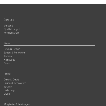
Über uns
Verband
Qualitätssiegel
Mitgliedschaft
News
Deko & Design
Bauen & Renovieren
Technik
Halbzeuge
Divers
Presse
Deko & Design
Bauen & Renovieren
Technik
Halbzeuge
Divers
Mitglieder & Leistungen