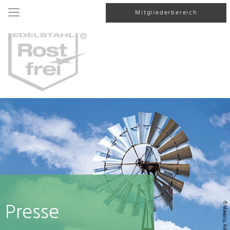
Mitgliederbereich
Presse
© Malajscy, AdobeStock