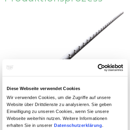
Diese Webseite verwendet Cookies
Wir verwenden Cookies, um die Zugriffe auf unsere
Website über Drittdienste zu analysieren. Sie geben
Einwilligung zu unseren Cookies, wenn Sie unsere
Webseite weiterhin nutzen. Weitere Informationen
Spritzrohre aus hochwertigem Edelstahl Rostfrei haben prozessübergreifend
großen Einfluss auf die Produktivität der Papiermaschine und die Papierqualität.
erhalten Sie in unserer
Datenschutzerklärung
.