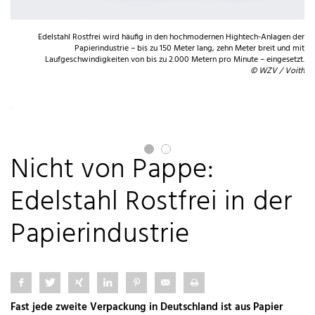
Edelstahl Rostfrei wird häufig in den hochmodernen Hightech-Anlagen der
Papierindustrie – bis zu 150 Meter lang, zehn Meter breit und mit
Laufgeschwindigkeiten von bis zu 2.000 Metern pro Minute – eingesetzt.
© WZV / Voith
nem
nde
Me
ein.
oup
Nicht von Pappe:
Edelstahl Rostfrei in der
Papierindustrie
Fast jede zweite Verpackung in Deutschland ist aus Papier