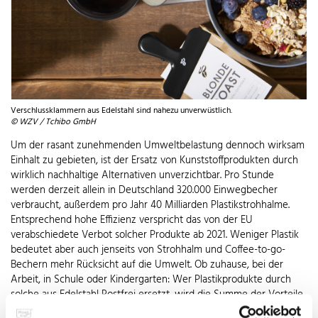
Verschlussklammern aus Edelstahl sind nahezu unverwüstlich.
© WZV / Tchibo GmbH
Um der rasant zunehmenden Umweltbelastung dennoch wirksam
Einhalt zu gebieten, ist der Ersatz von Kunststoffprodukten durch
wirklich nachhaltige Alternativen unverzichtbar. Pro Stunde
werden derzeit allein in Deutschland 320.000 Einwegbecher
verbraucht, außerdem pro Jahr 40 Milliarden Plastikstrohhalme.
Entsprechend hohe Effizienz verspricht das von der EU
verabschiedete Verbot solcher Produkte ab 2021. Weniger Plastik
bedeutet aber auch jenseits von Strohhalm und Coffee-to-go-
Bechern mehr Rücksicht auf die Umwelt. Ob zuhause, bei der
Arbeit, in Schule oder Kindergarten: Wer Plastikprodukte durch
solche aus Edelstahl Rostfrei ersetzt, wird die Summe der Vorteile
schnell schätzen lernen. So sind in jeder Küche Kochlöffel & Co,