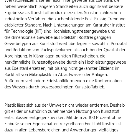
Werkstoffeffizienz stehen auch Filtergewebe aus Edelstahl, die
neben wesentlich längeren Standzeiten auch signifikant bessere
Ergebnisse als Kunststoffprodukte erzielen. So ist in zahlreichen
industriellen Verfahren die kuchenbildende Fest-Flüssig-Trennung
etablierter Standard. Nach Untersuchungen am Karlsruher Institut
für Technologie (KIT) sind Hochleistungstressengewebe und
dreidimensionale Gewebe aus Edelstahl Rostfrei gängigen
Gewebetypen aus Kunststoff weit überlegen – sowohl in Porosität
und Reduktion von Rückspülvolumen als auch bei der Qualität der
Abreinigung. In Kläranlagen punkten Filterscheiben, die
herkömmliche Kunststoffgewebe durch ein Hochleistungsgewebe
aus Edelstahl ersetzen, mit bislang nicht gekannter Effizienz im
Rückhalt von Mikroplastik im Ablaufwasser der Anlagen.
Außerdem verhindern Edelstahlfiltermedien eine Kontamination
des Wassers durch prozessbedingten Kunststoffabrieb.
Plastik lässt sich aus der Umwelt nicht wieder entfernen. Deshalb
gilt es der unaufhörlich zunehmenden Nutzung von Kunststoff
entschlossen entgegenzuwirken. Mit dem zu 100 Prozent ohne
Einbuße seiner Eigenschaften recycelbaren Edelstahl Rostfrei ist
dazu in allen Lebensbereichen und Anwendungen vielfältiges