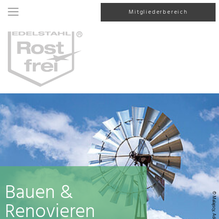
Mitgliederbereich
Bauen &
© Malajscy, AdobeStock
Renovieren