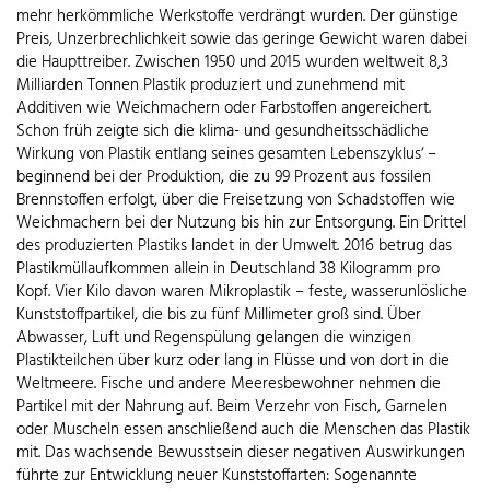
mehr herkömmliche Werkstoffe verdrängt wurden. Der günstige
Preis, Unzerbrechlichkeit sowie das geringe Gewicht waren dabei
die Haupttreiber. Zwischen 1950 und 2015 wurden weltweit 8,3
Milliarden Tonnen Plastik produziert und zunehmend mit
Additiven wie Weichmachern oder Farbstoffen angereichert.
Schon früh zeigte sich die klima- und gesundheitsschädliche
Wirkung von Plastik entlang seines gesamten Lebenszyklus‘ –
beginnend bei der Produktion, die zu 99 Prozent aus fossilen
Brennstoffen erfolgt, über die Freisetzung von Schadstoffen wie
Weichmachern bei der Nutzung bis hin zur Entsorgung. Ein Drittel
des produzierten Plastiks landet in der Umwelt. 2016 betrug das
Plastikmüllaufkommen allein in Deutschland 38 Kilogramm pro
Kopf. Vier Kilo davon waren Mikroplastik – feste, wasserunlösliche
Kunststoffpartikel, die bis zu fünf Millimeter groß sind. Über
Abwasser, Luft und Regenspülung gelangen die winzigen
Plastikteilchen über kurz oder lang in Flüsse und von dort in die
Weltmeere. Fische und andere Meeresbewohner nehmen die
Partikel mit der Nahrung auf. Beim Verzehr von Fisch, Garnelen
oder Muscheln essen anschließend auch die Menschen das Plastik
mit. Das wachsende Bewusstsein dieser negativen Auswirkungen
führte zur Entwicklung neuer Kunststoffarten: Sogenannte