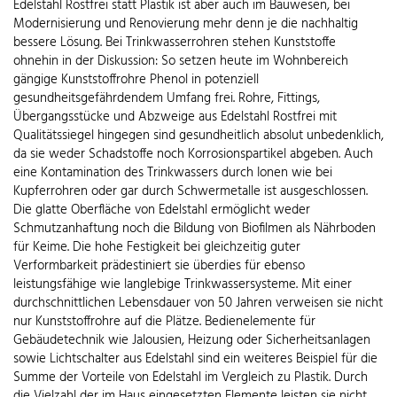
Edelstahl Rostfrei statt Plastik ist aber auch im Bauwesen, bei
Modernisierung und Renovierung mehr denn je die nachhaltig
bessere Lösung. Bei Trinkwasserrohren stehen Kunststoffe
ohnehin in der Diskussion: So setzen heute im Wohnbereich
gängige Kunststoffrohre Phenol in potenziell
gesundheitsgefährdendem Umfang frei. Rohre, Fittings,
Übergangsstücke und Abzweige aus Edelstahl Rostfrei mit
Qualitätssiegel hingegen sind gesundheitlich absolut unbedenklich,
da sie weder Schadstoffe noch Korrosionspartikel abgeben. Auch
eine Kontamination des Trinkwassers durch Ionen wie bei
Kupferrohren oder gar durch Schwermetalle ist ausgeschlossen.
Die glatte Oberfläche von Edelstahl ermöglicht weder
Schmutzanhaftung noch die Bildung von Biofilmen als Nährboden
für Keime. Die hohe Festigkeit bei gleichzeitig guter
Verformbarkeit prädestiniert sie überdies für ebenso
leistungsfähige wie langlebige Trinkwassersysteme. Mit einer
durchschnittlichen Lebensdauer von 50 Jahren verweisen sie nicht
nur Kunststoffrohre auf die Plätze. Bedienelemente für
Gebäudetechnik wie Jalousien, Heizung oder Sicherheitsanlagen
sowie Lichtschalter aus Edelstahl sind ein weiteres Beispiel für die
Summe der Vorteile von Edelstahl im Vergleich zu Plastik. Durch
die Vielzahl der im Haus eingesetzten Elemente leisten sie nicht