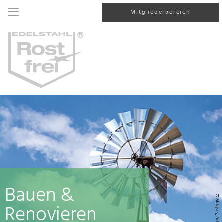
Mitgliederbereich
Bauen &
© Malajscy, AdobeStock
Renovieren