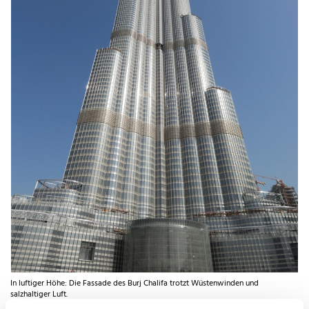
In luftiger Höhe: Die Fassade des Burj Chalifa trotzt Wüstenwinden und
salzhaltiger Luft.
© WZV/ThyssenKrupp AG