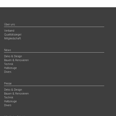
Über uns
Verband
Qualitätssiegel
Mitgliedschaft
News
Deko & Design
Bauen & Renovieren
Technik
Halbzeuge
Divers
Presse
Deko & Design
Bauen & Renovieren
Technik
Halbzeuge
Divers