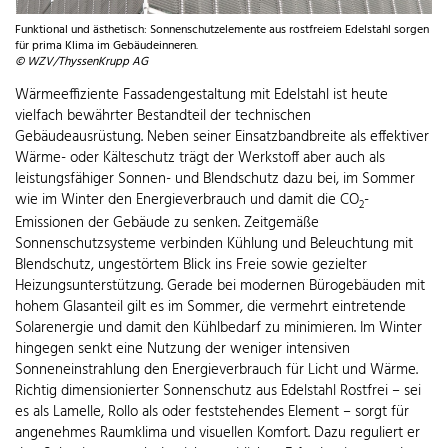
Funktional und ästhetisch: Sonnenschutzelemente aus rostfreiem Edelstahl sorgen
für prima Klima im Gebäudeinneren.
© WZV/ThyssenKrupp AG
Wärmeeffiziente Fassadengestaltung mit Edelstahl ist heute
vielfach bewährter Bestandteil der technischen
Gebäudeausrüstung. Neben seiner Einsatzbandbreite als effektiver
Wärme- oder Kälteschutz trägt der Werkstoff aber auch als
leistungsfähiger Sonnen- und Blendschutz dazu bei, im Sommer
wie im Winter den Energieverbrauch und damit die CO
-
2
Emissionen der Gebäude zu senken. Zeitgemäße
Sonnenschutzsysteme verbinden Kühlung und Beleuchtung mit
Blendschutz, ungestörtem Blick ins Freie sowie gezielter
Heizungsunterstützung. Gerade bei modernen Bürogebäuden mit
hohem Glasanteil gilt es im Sommer, die vermehrt eintretende
Solarenergie und damit den Kühlbedarf zu minimieren. Im Winter
hingegen senkt eine Nutzung der weniger intensiven
Sonneneinstrahlung den Energieverbrauch für Licht und Wärme.
Richtig dimensionierter Sonnenschutz aus Edelstahl Rostfrei – sei
es als Lamelle, Rollo als oder feststehendes Element – sorgt für
angenehmes Raumklima und visuellen Komfort. Dazu reguliert er