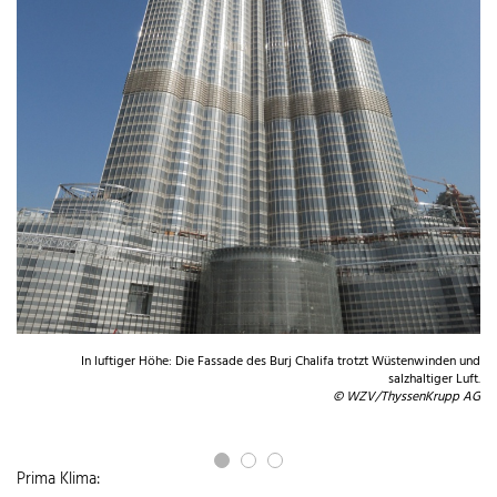
G
gen
en.
 AG
In luftiger Höhe: Die Fassade des Burj Chalifa trotzt Wüstenwinden und
salzhaltiger Luft.
© WZV/ThyssenKrupp AG
Prima Klima: