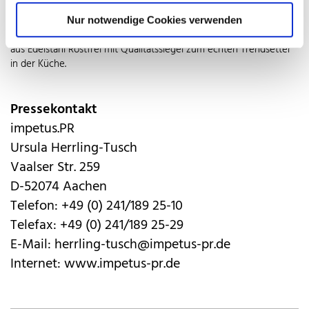
einen WiFi-Wasserkocher mit schlichtem Gehäuse aus Edelstahl
Rostfrei von der Couch aus per Smartphone bedienen. So machen
Nur notwendige Cookies verwenden
edles Design und materialtypische Eigenschaften Küchengeräte
aus Edelstahl Rostfrei mit Qualitätssiegel zum echten Trendsetter
in der Küche.
Pressekontakt
impetus.PR
Ursula Herrling-Tusch
Vaalser Str. 259
D-52074 Aachen
Telefon: +49 (0) 241/189 25-10
Telefax: +49 (0) 241/189 25-29
E-Mail: herrling-tusch@impetus-pr.de
Internet: www.impetus-pr.de