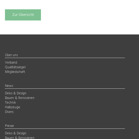
Zur Übersicht
Über uns
Verband
Qualitätssiegel
Mitgliedschaft
News
Deko & Design
Bauen & Renovieren
Technik
Halbzeuge
Divers
Presse
Deko & Design
Bauen & Renovieren