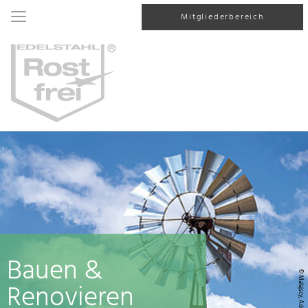
Mitgliederbereich
Bauen &
© Malajscy, AdobeStock
Renovieren