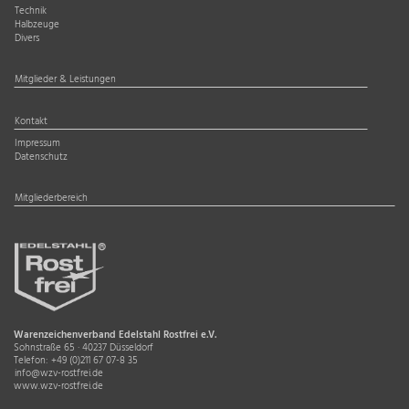
Technik
Halbzeuge
Divers
Mitglieder & Leistungen
Kontakt
Impressum
Datenschutz
Mitgliederbereich
Warenzeichenverband Edelstahl Rostfrei e.V.
Sohnstraße 65 · 40237 Düsseldorf
Telefon:
+49 (0)211 67 07-8 35
info@wzv-rostfrei.de
www.wzv-rostfrei.de