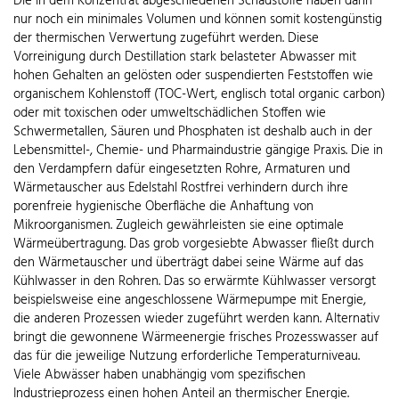
Die in dem Konzentrat abgeschiedenen Schadstoffe haben dann
nur noch ein minimales Volumen und können somit kostengünstig
der thermischen Verwertung zugeführt werden. Diese
Vorreinigung durch Destillation stark belasteter Abwasser mit
hohen Gehalten an gelösten oder suspendierten Feststoffen wie
organischem Kohlenstoff (TOC-Wert, englisch total organic carbon)
oder mit toxischen oder umweltschädlichen Stoffen wie
Schwermetallen, Säuren und Phosphaten ist deshalb auch in der
Lebensmittel-, Chemie- und Pharmaindustrie gängige Praxis. Die in
den Verdampfern dafür eingesetzten Rohre, Armaturen und
Wärmetauscher aus Edelstahl Rostfrei verhindern durch ihre
porenfreie hygienische Oberfläche die Anhaftung von
Mikroorganismen. Zugleich gewährleisten sie eine optimale
Wärmeübertragung. Das grob vorgesiebte Abwasser fließt durch
den Wärmetauscher und überträgt dabei seine Wärme auf das
Kühlwasser in den Rohren. Das so erwärmte Kühlwasser versorgt
beispielsweise eine angeschlossene Wärmepumpe mit Energie,
die anderen Prozessen wieder zugeführt werden kann. Alternativ
bringt die gewonnene Wärmeenergie frisches Prozesswasser auf
das für die jeweilige Nutzung erforderliche Temperaturniveau.
Viele Abwässer haben unabhängig vom spezifischen
Industrieprozess einen hohen Anteil an thermischer Energie.