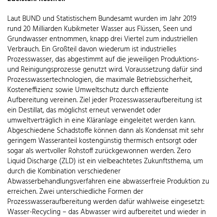
Laut BUND und Statistischem Bundesamt wurden im Jahr 2019
rund 20 Milliarden Kubikmeter Wasser aus Flüssen, Seen und
Grundwasser entnommen, knapp drei Viertel zum industriellen
Verbrauch. Ein Großteil davon wiederum ist industrielles
Prozesswasser, das abgestimmt auf die jeweiligen Produktions-
und Reinigungsprozesse genutzt wird. Voraussetzung dafür sind
Prozesswassertechnologien, die maximale Betriebssicherheit,
Kosteneffizienz sowie Umweltschutz durch effiziente
Aufbereitung vereinen. Ziel jeder Prozesswasseraufbereitung ist
ein Destillat, das möglichst erneut verwendet oder
umweltverträglich in eine Kläranlage eingeleitet werden kann.
Abgeschiedene Schadstoffe können dann als Kondensat mit sehr
geringem Wasseranteil kostengünstig thermisch entsorgt oder
sogar als wertvoller Rohstoff zurückgewonnen werden. Zero
Liquid Discharge (ZLD) ist ein vielbeachtetes Zukunftsthema, um
durch die Kombination verschiedener
Abwasserbehandlungsverfahren eine abwasserfreie Produktion zu
erreichen. Zwei unterschiedliche Formen der
Prozesswasseraufbereitung werden dafür wahlweise eingesetzt:
Wasser-Recycling – das Abwasser wird aufbereitet und wieder in