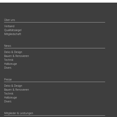
Über uns
Verband
Qualitätssiegel
Mitgliedschaft
News
Deko & Design
Bauen & Renovieren
Technik
Halbzeuge
Divers
Presse
Deko & Design
Bauen & Renovieren
Technik
Halbzeuge
Divers
Mitglieder & Leistungen