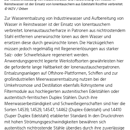
Reinstwasser ist der Einsatz von Ionentauschern aus Edelstahl Rostfrei verbreitet.
© WZV / Orben
Zur Wasserentsalzung von Industriewasser und Aufbereitung von
Wasser in Reinstwasser ist der Einsatz von Ionentauschern
verbreitet. Ionenaustauscherharze in Patronen aus nichtrostendem
Stahl entfernen unerwünschte Ionen aus dem Wasser und
ersetzen diese durch gewünschte Ionen. Die Harzkügelchen
müssen jedoch regelmäßig mit Regenerierlösungen aus starker
Salz- oder Schwefelsäure regeneriert werden.
Anwendungsgerecht legierte Werkstoffsorten gewährleisten hier
die geforderte lange Haltbarkeit der Ionenaustauscherpatronen.
Entsalzungsanlagen auf Offshore-Plattformen, Schiffen und zur
großindustriellen Meerwasserentsalzung nutzen bei der
Umkehrosmose und Destillation ebenfalls Rohrsysteme und
Filtermodule aus hochlegierten austenitischen Edelstählen oder
austenitisch-ferritischen Duplex Stählen. Durch ihre
Meerwasserbeständigkeit und Schweißeigenschaften sind hier die
Sorten 1.4539, 1.4529, 1.4547, 1.4462 (Duplex-Edelstahl) und 1.4410
(Super Duplex Edelstahl) etablierter Standard. In den Druckrohren
mit hohen Strömungsgeschwindigkeiten bewähren sich
austenitisch nichtrostende Stähle überdies durch ihre zuverlässige