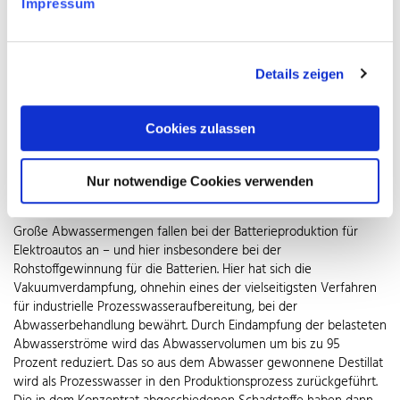
Impressum
Details zeigen
Cookies zulassen
In der Lebensmittel-, Chemie- und Pharmaindustrie fließt das grob vorgesiebte
Abwasser durch einen Wärmetauscher aus Edelstahl Rostfrei und überträgt dabei
Nur notwendige Cookies verwenden
seine Wärme auf das Kühlwasser in Rohren.
© WZV / Huber Technology
Große Abwassermengen fallen bei der Batterieproduktion für
Elektroautos an – und hier insbesondere bei der
Rohstoffgewinnung für die Batterien. Hier hat sich die
Vakuumverdampfung, ohnehin eines der vielseitigsten Verfahren
für industrielle Prozesswasseraufbereitung, bei der
Abwasserbehandlung bewährt. Durch Eindampfung der belasteten
Abwasserströme wird das Abwasservolumen um bis zu 95
Prozent reduziert. Das so aus dem Abwasser gewonnene Destillat
wird als Prozesswasser in den Produktionsprozess zurückgeführt.