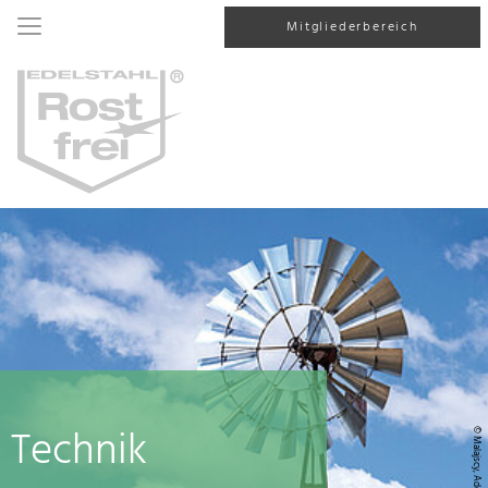
Mitgliederbereich
Technik
© Malajscy, AdobeStock