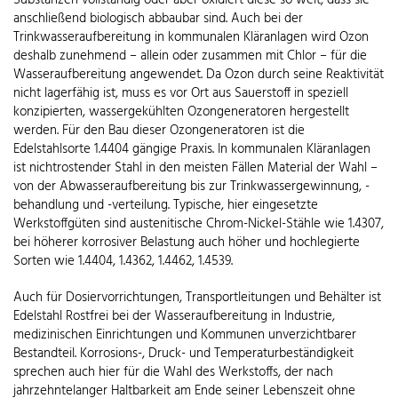
Substanzen vollständig oder aber oxidiert diese so weit, dass sie
anschließend biologisch abbaubar sind. Auch bei der
Trinkwasseraufbereitung in kommunalen Kläranlagen wird Ozon
deshalb zunehmend – allein oder zusammen mit Chlor – für die
Wasseraufbereitung angewendet. Da Ozon durch seine Reaktivität
nicht lagerfähig ist, muss es vor Ort aus Sauerstoff in speziell
konzipierten, wassergekühlten Ozongeneratoren hergestellt
werden. Für den Bau dieser Ozongeneratoren ist die
Edelstahlsorte 1.4404 gängige Praxis. In kommunalen Kläranlagen
ist nichtrostender Stahl in den meisten Fällen Material der Wahl –
von der Abwasseraufbereitung bis zur Trinkwassergewinnung, -
behandlung und -verteilung. Typische, hier eingesetzte
Werkstoffgüten sind austenitische Chrom-Nickel-Stähle wie 1.4307,
bei höherer korrosiver Belastung auch höher und hochlegierte
Sorten wie 1.4404, 1.4362, 1.4462, 1.4539.
Auch für Dosiervorrichtungen, Transportleitungen und Behälter ist
Edelstahl Rostfrei bei der Wasseraufbereitung in Industrie,
medizinischen Einrichtungen und Kommunen unverzichtbarer
Bestandteil. Korrosions-, Druck- und Temperaturbeständigkeit
sprechen auch hier für die Wahl des Werkstoffs, der nach
jahrzehntelanger Haltbarkeit am Ende seiner Lebenszeit ohne