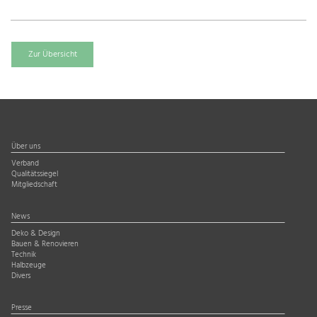
Zur Übersicht
Über uns
Verband
Qualitätssiegel
Mitgliedschaft
News
Deko & Design
Bauen & Renovieren
Technik
Halbzeuge
Divers
Presse