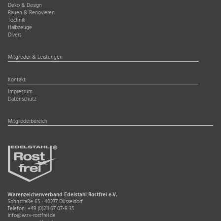
Deko & Design
Bauen & Renovieren
Technik
Halbzeuge
Divers
Mitglieder & Leistungen
Kontakt
Impressum
Datenschutz
Mitgliederbereich
Warenzeichenverband Edelstahl Rostfrei e.V.
Sohnstraße 65 · 40237 Düsseldorf
Telefon:
+49 (0)211 67 07-8 35
info@wzv-rostfrei.de