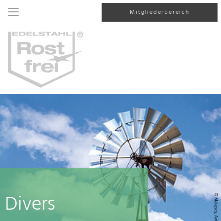
Mitgliederbereich
Divers
© Malajscy, AdobeStock