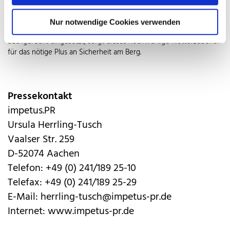
zuverlässig belastbar. Die Langlebigkeit und Zuverlässigkeit
machen das Equipment aus Edelstahl Rostfrei für Urlauber und
Nur notwendige Cookies verwenden
Sportler in den Bergen zum Muss im Wander- und Kletterrucksack.
Sachgerecht eingesetzt, sorgt dieses hochwertige Kletterzubehör
für das nötige Plus an Sicherheit am Berg.
Pressekontakt
impetus.PR
Ursula Herrling-Tusch
Vaalser Str. 259
D-52074 Aachen
Telefon: +49 (0) 241/189 25-10
Telefax: +49 (0) 241/189 25-29
E-Mail: herrling-tusch@impetus-pr.de
Internet: www.impetus-pr.de