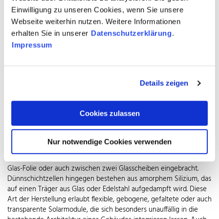
Einwilligung zu unseren Cookies, wenn Sie unsere
Größe, Auslegung und Art einer PV-Anlage sind abhängig von den
Webseite weiterhin nutzen. Weitere Informationen
örtlichen Gegebenheiten, Anforderungen und Strombedarf.
erhalten Sie in unserer
Datenschutzerklärung
.
Entsprechend groß ist das Angebot an maßgeschneiderten
Lösungen für Dach, Fassade, Balkon, Terrassenabdeckung und
Impressum
Carport. Speziallösungen für Wohnmobil oder Boot runden die
Systemvielfalt ab. Jede PV-Anlage wird passend zu Dachgröße, -
form, -eindeckung und -tragkraft individuell ausgelegt. So ist bei
Details zeigen
einem Schrägdach die Ausrichtung der Anlage entscheidend und
eine Neigung von 30 Grad gilt als optimal. Für Flachdächer kommt
eine Unterkonstruktion zum Einsatz, die jede beliebige Neigung
Cookies zulassen
und Ausrichtung erlaubt. Unterschiedliche Arten von PV-Modulen
mit Dickschicht- oder Dünnschichtzellen lassen keinen Wunsch
nach Leistung, Robustheit, Gewicht, Homogenität der Optik oder
Nur notwendige Cookies verwenden
Farbe offen. Für starre Dickschichtzellen werden millimeterdünne
Solarzellen alternativ zwischen zwei Folien, zwischen Glas und
Glas-Folie oder auch zwischen zwei Glasscheiben eingebracht.
Dünnschichtzellen hingegen bestehen aus amorphem Silizium, das
auf einen Träger aus Glas oder Edelstahl aufgedampft wird. Diese
Art der Herstellung erlaubt flexible, gebogene, gefaltete oder auch
transparente Solarmodule, die sich besonders unauffällig in die