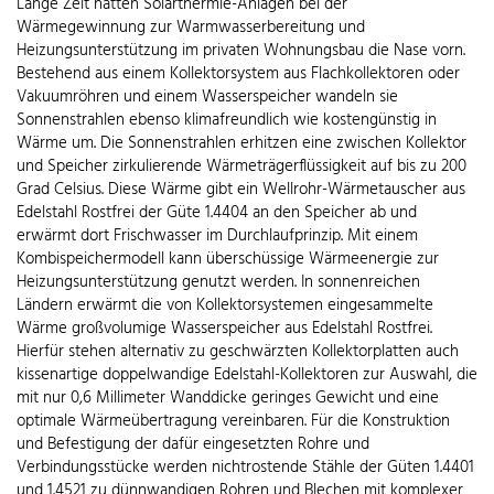
Lange Zeit hatten Solarthermie-Anlagen bei der
Wärmegewinnung zur Warmwasserbereitung und
Heizungsunterstützung im privaten Wohnungsbau die Nase vorn.
Bestehend aus einem Kollektorsystem aus Flachkollektoren oder
Vakuumröhren und einem Wasserspeicher wandeln sie
Sonnenstrahlen ebenso klimafreundlich wie kostengünstig in
Wärme um. Die Sonnenstrahlen erhitzen eine zwischen Kollektor
und Speicher zirkulierende Wärmeträgerflüssigkeit auf bis zu 200
Grad Celsius. Diese Wärme gibt ein Wellrohr-Wärmetauscher aus
Edelstahl Rostfrei der Güte 1.4404 an den Speicher ab und
erwärmt dort Frischwasser im Durchlaufprinzip. Mit einem
Kombispeichermodell kann überschüssige Wärmeenergie zur
Heizungsunterstützung genutzt werden. In sonnenreichen
Ländern erwärmt die von Kollektorsystemen eingesammelte
Wärme großvolumige Wasserspeicher aus Edelstahl Rostfrei.
Hierfür stehen alternativ zu geschwärzten Kollektorplatten auch
kissenartige doppelwandige Edelstahl-Kollektoren zur Auswahl, die
mit nur 0,6 Millimeter Wanddicke geringes Gewicht und eine
optimale Wärmeübertragung vereinbaren. Für die Konstruktion
und Befestigung der dafür eingesetzten Rohre und
Verbindungsstücke werden nichtrostende Stähle der Güten 1.4401
und 1.4521 zu dünnwandigen Rohren und Blechen mit komplexer