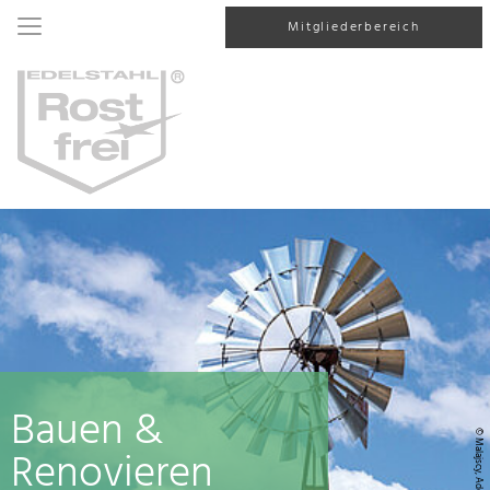
Mitgliederbereich
Bauen &
© Malajscy, AdobeStock
Renovieren