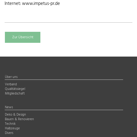
Internet: www.impetus-pr.de
Zur Übersicht
Über uns
Verband
Qualitätssiegel
Mitgliedschaft
News
Deko & Design
Bauen & Renovieren
Technik
Halbzeuge
Divers