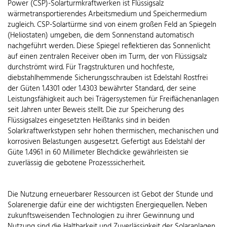
Power (CSP)-Solarturmkraftwerken ist Flüssigsalz
wärmetransportierendes Arbeitsmedium und Speichermedium
zugleich. CSP-Solartürme sind von einem großen Feld an Spiegeln
(Heliostaten) umgeben, die dem Sonnenstand automatisch
nachgeführt werden. Diese Spiegel reflektieren das Sonnenlicht
auf einen zentralen Receiver oben im Turm, der von Flüssigsalz
durchströmt wird. Für Tragstrukturen und hochfeste,
diebstahlhemmende Sicherungsschrauben ist Edelstahl Rostfrei
der Güten 1.4301 oder 1.4303 bewährter Standard, der seine
Leistungsfähigkeit auch bei Trägersystemen für Freiflächenanlagen
seit Jahren unter Beweis stellt. Die zur Speicherung des
Flüssigsalzes eingesetzten Heißtanks sind in beiden
Solarkraftwerkstypen sehr hohen thermischen, mechanischen und
korrosiven Belastungen ausgesetzt. Gefertigt aus Edelstahl der
Güte 1.4961 in 60 Millimeter Blechdicke gewährleisten sie
zuverlässig die gebotene Prozesssicherheit.
Die Nutzung erneuerbarer Ressourcen ist Gebot der Stunde und
Solarenergie dafür eine der wichtigsten Energiequellen. Neben
zukunftsweisenden Technologien zu ihrer Gewinnung und
Nutzung sind die Haltbarkeit und Zuverlässigkeit der Solaranlagen