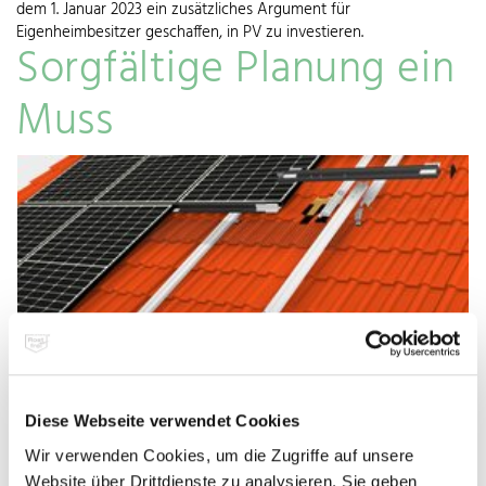
dem 1. Januar 2023 ein zusätzliches Argument für
Eigenheimbesitzer geschaffen, in PV zu investieren.
Sorgfältige Planung ein
Muss
Diese Webseite verwendet Cookies
Die guten Umform-, Verarbeitungs- und Schweißeigenschaften sprechen überdies
für den Einsatz nichtrostender Stähle für Rahmen und Tragstrukturen von
Wir verwenden Cookies, um die Zugriffe auf unsere
Photovoltaikmodulen.
© WZV/SEN – Solartechnik mit System
Website über Drittdienste zu analysieren. Sie geben