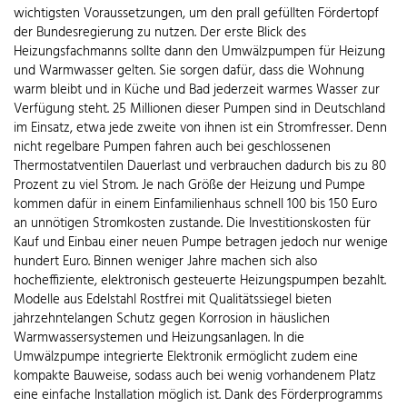
wichtigsten Voraussetzungen, um den prall gefüllten Fördertopf
der Bundesregierung zu nutzen. Der erste Blick des
Heizungsfachmanns sollte dann den Umwälzpumpen für Heizung
und Warmwasser gelten. Sie sorgen dafür, dass die Wohnung
warm bleibt und in Küche und Bad jederzeit warmes Wasser zur
Verfügung steht. 25 Millionen dieser Pumpen sind in Deutschland
im Einsatz, etwa jede zweite von ihnen ist ein Stromfresser. Denn
nicht regelbare Pumpen fahren auch bei geschlossenen
Thermostatventilen Dauerlast und verbrauchen dadurch bis zu 80
Prozent zu viel Strom. Je nach Größe der Heizung und Pumpe
kommen dafür in einem Einfamilienhaus schnell 100 bis 150 Euro
an unnötigen Stromkosten zustande. Die Investitionskosten für
Kauf und Einbau einer neuen Pumpe betragen jedoch nur wenige
hundert Euro. Binnen weniger Jahre machen sich also
hocheffiziente, elektronisch gesteuerte Heizungspumpen bezahlt.
Modelle aus Edelstahl Rostfrei mit Qualitätssiegel bieten
jahrzehntelangen Schutz gegen Korrosion in häuslichen
Warmwassersystemen und Heizungsanlagen. In die
Umwälzpumpe integrierte Elektronik ermöglicht zudem eine
kompakte Bauweise, sodass auch bei wenig vorhandenem Platz
eine einfache Installation möglich ist. Dank des Förderprogramms