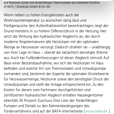
Auf Nummer sicher mit förderfähigen Thermostaten aus Edelstahl Rostfrei.
© WZV / Oventrop GmbH & Co. KG
Wenn neben zu hohen Energiekosten auch die
Wohnraumtemperatur zu wünschen übrig lässt und
Fließgeräusche den Aufenthaltskomfort beeinträchtigen, liegt der
Grund meistens in zu hohem Differenzdruck in der Heizung. Hier
setzt die Wirkung des hydraulischen Abgleichs an, der durch
moderne Regelarmaturen alle Heizkörper mit der optimalen
Menge an Heizwasser versorgt. Dadurch strahlen sie – unabhängig
von ihrer Lage im Haus – überall die tatsächlich benötigte Wärme
aus. Auch bei Fußbodenheizungen ist dieser Abgleich sinnvoll. Auf
Basis einer Bestandsaufnahme, wo sich die Heizkörper im Haus
befinden und welche Art von Thermostaten und Umwälzpumpe
vorhanden sind, bestimmt der Experte die optimalen Einstellwerte
für Heizwassermenge, Heizkurve sowie den benötigten Druck der
Umwälzpumpe und stellt die Anlage entsprechend ein. Zu den
Kosten für diesen vom Fachmann durchgeführten und
zertifizierten hydraulischen Abgleich erhalten Hauseigentümer
ebenfalls 30 Prozent Zuschuss. Eine Liste der förderfähigen
Pumpen und Details zu den Rahmenbedingungen des
Förderverfahrens sind auf der BAFA-Internetseite (
www.bafa.de
)