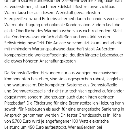
Um dem sauren Kondensat der Gas-Brennwertheizung dauerhaft
zu widerstehen, ist auch hier Edelstahl Rostfrei unverzichtbar.
Wärmetauscher aus diesem Werkstoff gewährleisten
Energieeffizienz und Betriebssicherheit durch besonders wirksame
Wärmeübertragung und optimale Kondensation. Zudem lässt die
glatte Oberfläche des Wärmetauschers aus nichtrostendem Stahl
das Kondenswasser einfach abfließen und verstärkt so den
Selbstreinigungseffekt. Die Anlage verschmutzt kaum und arbeitet
mit minimalem Wartungsaufwand dauerhaft stabil. Außerdem
kompensiert die werkstoffbedingte, deutlich längere Lebensdauer
die etwas höheren Anschaffungskosten.
Da Brennstoffzellen-Heizungen nur aus wenigen mechanischen
Komponenten bestehen, sind sie ausgesprochen robust, langlebig
und wartungsarm. Die kompakten Systeme aus Brennstoffzelle
und Brennwertkessel sind nicht nur technisch optimal aufeinander
abgestimmt, sondern überzeugen auch durch ihren geringen
Platzbedarf. Die Förderung für eine Brennstoffzellen-Heizung kann
sowohl für Neubauten als auch für eine energetische Sanierung in
Anspruch genommen werden. Ein fester Grundzuschuss in Höhe
von 5.700 Euro wird je angefangener 100 Watt elektrische
Leistung um 450 Euro aufgestockt. Wer außerdem bei