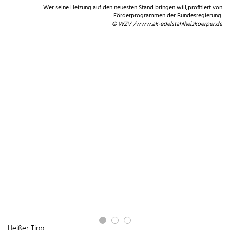
Wer seine Heizung auf den neuesten Stand bringen will,profitiert von
Förderprogrammen der Bundesregierung.
© WZV /www.ak-edelstahlheizkoerper.de
ei.
 KG
Heißer Tipp