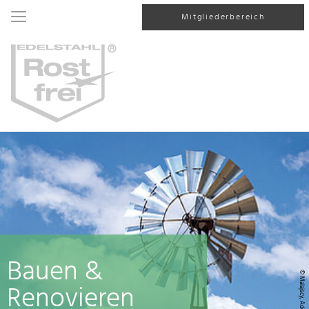
Mitgliederbereich
Bauen &
© Malajscy, AdobeStock
Renovieren