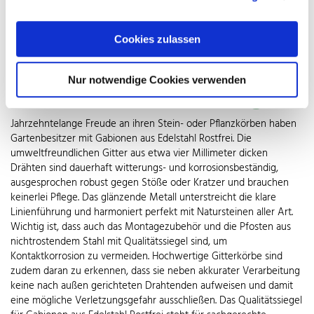
beliebt ist auch die Nutzung der Gabione als Hochbeet oder
Pflanzstein. Zu diesem Zweck werden sie mit Erde befüllt und
Cookies zulassen
nach Wunsch mit Pflanzen wie Klettergrün, Spalierobst oder
Steingartengewächs bestückt. So fügen sich Gabionen harmonisch
in die Natur ein und sind dabei herrlich funktional.
Nur notwendige Cookies verwenden
Glänzender Blickfang
Jahrzehntelange Freude an ihren Stein- oder Pflanzkörben haben
Gartenbesitzer mit Gabionen aus Edelstahl Rostfrei. Die
umweltfreundlichen Gitter aus etwa vier Millimeter dicken
Drähten sind dauerhaft witterungs- und korrosionsbeständig,
ausgesprochen robust gegen Stöße oder Kratzer und brauchen
keinerlei Pflege. Das glänzende Metall unterstreicht die klare
Linienführung und harmoniert perfekt mit Natursteinen aller Art.
Wichtig ist, dass auch das Montagezubehör und die Pfosten aus
nichtrostendem Stahl mit Qualitätssiegel sind, um
Kontaktkorrosion zu vermeiden. Hochwertige Gitterkörbe sind
zudem daran zu erkennen, dass sie neben akkurater Verarbeitung
keine nach außen gerichteten Drahtenden aufweisen und damit
eine mögliche Verletzungsgefahr ausschließen. Das Qualitätssiegel