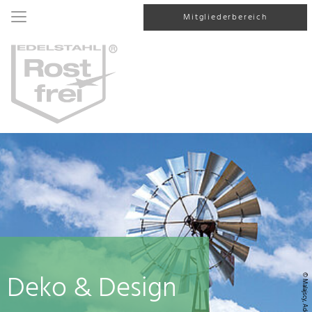
Mitgliederbereich
Deko & Design
© Malajscy, AdobeStock