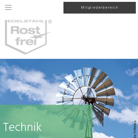
Mitgliederbereich
Technik
© Malajscy, AdobeStock