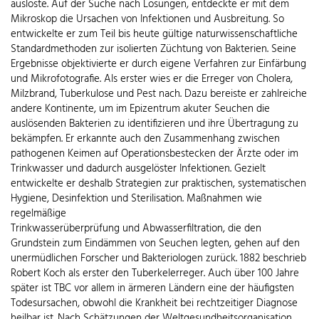
auslöste. Auf der Suche nach Lösungen, entdeckte er mit dem
Mikroskop die Ursachen von Infektionen und Ausbreitung. So
entwickelte er zum Teil bis heute gültige naturwissenschaftliche
Standardmethoden zur isolierten Züchtung von Bakterien. Seine
Ergebnisse objektivierte er durch eigene Verfahren zur Einfärbung
und Mikrofotografie. Als erster wies er die Erreger von Cholera,
Milzbrand, Tuberkulose und Pest nach. Dazu bereiste er zahlreiche
andere Kontinente, um im Epizentrum akuter Seuchen die
auslösenden Bakterien zu identifizieren und ihre Übertragung zu
bekämpfen. Er erkannte auch den Zusammenhang zwischen
pathogenen Keimen auf Operationsbestecken der Ärzte oder im
Trinkwasser und dadurch ausgelöster Infektionen. Gezielt
entwickelte er deshalb Strategien zur praktischen, systematischen
Hygiene, Desinfektion und Sterilisation. Maßnahmen wie
regelmäßige
Trinkwasserüberprüfung und Abwasserfiltration, die den
Grundstein zum Eindämmen von Seuchen legten, gehen auf den
unermüdlichen Forscher und Bakteriologen zurück. 1882 beschrieb
Robert Koch als erster den Tuberkelerreger. Auch über 100 Jahre
später ist TBC vor allem in ärmeren Ländern eine der häufigsten
Todesursachen, obwohl die Krankheit bei rechtzeitiger Diagnose
heilbar ist. Nach Schätzungen der Weltgesundheitsorganisation