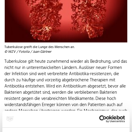
Tuberkulose greift die Lunge des Menschen an.
© WZV / Fotolia / Juan Gärtner
Tuberkulose gilt heute zunehmend wieder als Bedrohung, und das
nicht nur in unterentwickelten Ländern. Auslöser neuer Formen
der Infektion sind weit verbreitete Antibiotika-resistenzen, die
durch zu häufige und vorzeitig abgebrochene Therapien mit
Antibiotika entstehen. Wird ein Antibiotikum abgesetzt, bevor alle
Bakterien abgetötet sind, werden die verbliebenen Bakterien
resistent gegen die verabreichten Medikamente. Diese hoch
widerstandsfähigen Erreger können von den Patienten auch auf
andere Menschen übertragen werden. Ein Mechanismus, der auch
bei den gefährlichen Krankenhauskeimen greift. Jeder zehnte
Patient, der in der Europäischen Union (EU) in ein Krankenhaus
eingeliefert wird, infiziert sich dort. Von diesen rund drei Millionen