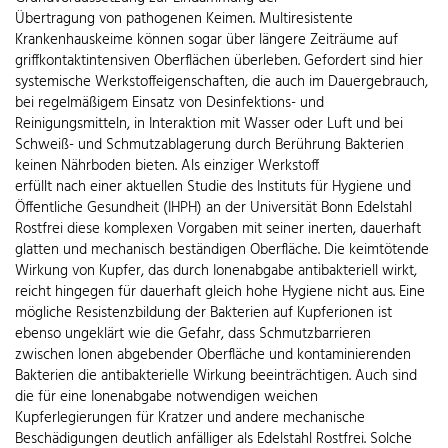
Übertragung von pathogenen Keimen. Multiresistente
Krankenhauskeime können sogar über längere Zeiträume auf
griffkontaktintensiven Oberflächen überleben. Gefordert sind hier
systemische Werkstoffeigenschaften, die auch im Dauergebrauch,
bei regelmäßigem Einsatz von Desinfektions- und
Reinigungsmitteln, in Interaktion mit Wasser oder Luft und bei
Schweiß- und Schmutzablagerung durch Berührung Bakterien
keinen Nährboden bieten. Als einziger Werkstoff
erfüllt nach einer aktuellen Studie des Instituts für Hygiene und
Öffentliche Gesundheit (IHPH) an der Universität Bonn Edelstahl
Rostfrei diese komplexen Vorgaben mit seiner inerten, dauerhaft
glatten und mechanisch beständigen Oberfläche. Die keimtötende
Wirkung von Kupfer, das durch Ionenabgabe antibakteriell wirkt,
reicht hingegen für dauerhaft gleich hohe Hygiene nicht aus. Eine
mögliche Resistenzbildung der Bakterien auf Kupferionen ist
ebenso ungeklärt wie die Gefahr, dass Schmutzbarrieren
zwischen Ionen abgebender Oberfläche und kontaminierenden
Bakterien die antibakterielle Wirkung beeinträchtigen. Auch sind
die für eine Ionenabgabe notwendigen weichen
Kupferlegierungen für Kratzer und andere mechanische
Beschädigungen deutlich anfälliger als Edelstahl Rostfrei. Solche